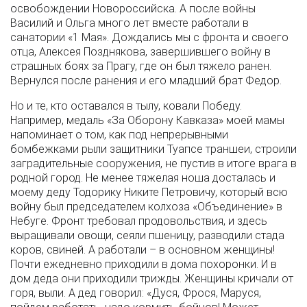
освобождении Новороссийска. А после войны
Василий и Ольга много лет вместе работали в
санатории «1 Мая». Дождались мы с фронта и своего
отца, Алексея Позднякова, завершившего войну в
страшных боях за Прагу, где он был тяжело ранен.
Вернулся после ранения и его младший брат Федор.
Но и те, кто оставался в тылу, ковали Победу.
Например, медаль «За Оборону Кавказа» моей мамы
напоминает о том, как под непрерывными
бомбежками рыли защитники Туапсе траншеи, строили
заградительные сооружения, не пустив в итоге врага в
родной город. Не менее тяжелая ноша досталась и
моему деду Тодорику Никите Петровичу, который всю
войну был председателем колхоза «Объединение» в
Небуге. Фронт требовал продовольствия, и здесь
выращивали овощи, сеяли пшеницу, разводили стада
коров, свиней. А работали – в основном женщины!
Почти ежедневно приходили в дома похоронки. И в
дом деда они приходили трижды. Женщины кричали от
горя, выли. А дед говорил: «Дуся, Фрося, Маруся,