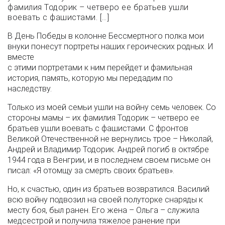
фамилия Тодорик – четверо ее братьев ушли
воевать с фашистами. […]
В День Победы в колонне Бессмертного полка мои
внуки понесут портреты наших героических родных. И
вместе
с этими портретами к ним перейдет и фамильная
история, память, которую мы передадим по
наследству.
Только из моей семьи ушли на войну семь человек. Со
стороны мамы – их фамилия Тодорик – четверо ее
братьев ушли воевать с фашистами. С фронтов
Великой Отечественной не вернулись трое – Николай,
Андрей и Владимир Тодорик. Андрей погиб в октябре
1944 года в Венгрии, и в последнем своем письме он
писал: «Я отомщу за смерть своих братьев».
Но, к счастью, один из братьев возвратился. Василий
всю войну подвозил на своей полуторке снаряды к
месту боя, был ранен. Его жена – Ольга – служила
медсестрой и получила тяжелое ранение при