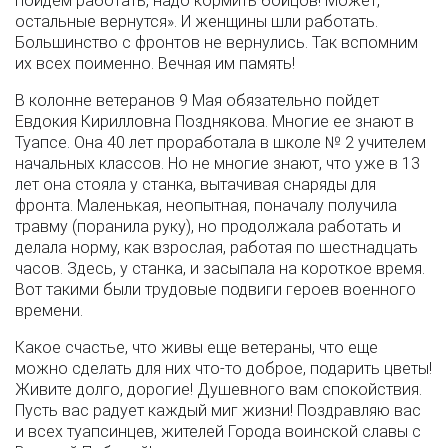
пойдем работать, надо кормить бойцов! Может,
остальные вернутся». И женщины шли работать.
Большинство с фронтов не вернулись. Так вспомним
их всех поименно. Вечная им память!
В колонне ветеранов 9 Мая обязательно пойдет
Евдокия Кирилловна Позднякова. Многие ее знают в
Туапсе. Она 40 лет проработала в школе № 2 учителем
начальных классов. Но не многие знают, что уже в 13
лет она стояла у станка, вытачивая снаряды для
фронта. Маленькая, неопытная, поначалу получила
травму (поранила руку), но продолжала работать и
делала норму, как взрослая, работая по шестнадцать
часов. Здесь, у станка, и засыпала на короткое время.
Вот такими были трудовые подвиги героев военного
времени.
Какое счастье, что живы еще ветераны, что еще
можно сделать для них что-то доброе, подарить цветы!
Живите долго, дорогие! Душевного вам спокойствия.
Пусть вас радует каждый миг жизни! Поздравляю вас
и всех туапсинцев, жителей Города воинской славы с