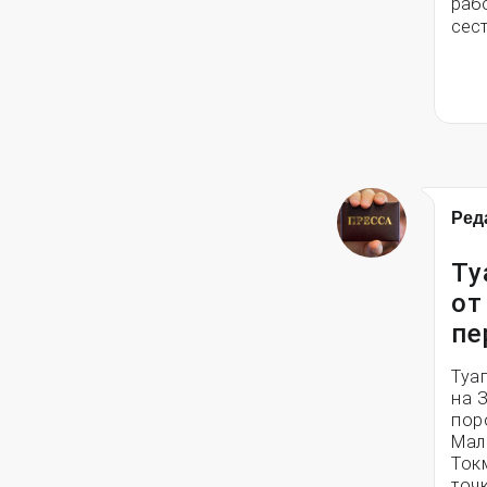
рабо
сес
Ред
Ту
от
пе
Туа
на З
пор
Мал
Ток
точ