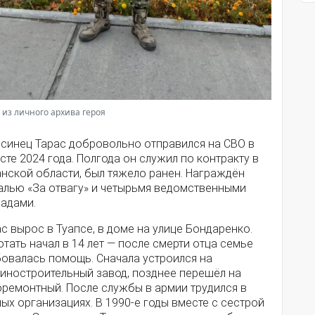
 из личного архива героя
псинец Тарас добровольно отправился на СВО в
сте 2024 года. Полгода он служил по контракту в
анской области, был тяжело ранен. Награждён
алью «За отвагу» и четырьмя ведомственными
радами.
с вырос в Туапсе, в доме на улице Бондаренко.
тать начал в 14 лет — после смерти отца семье
бовалась помощь. Сначала устроился на
иностроительный завод, позднее перешёл на
оремонтный. После службы в армии трудился в
ых организациях. В 1990-е годы вместе с сестрой