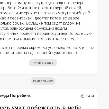
лонтерском пункте с утра до позднего вечера
ит работа. Животные покрыты черной сажей,
том, если их срочно не отмыть могут погибнут. В
ках и переносках - десятки котов, во дворе -
колько собак. Большие псы сидят рядом, не
зутся, равнодушны к снующим людям.
азученных привозят неравнодушные. Но большую
ь все-таки отлавливают сами волонтеры.
тают в весьма скромных условиях. Но есть теплая
, свет и крыша над головой - уже хорошо.
Читать далее
19 марта 2026
ежда Погребняк
14:34
есь учат побеждать в небе.