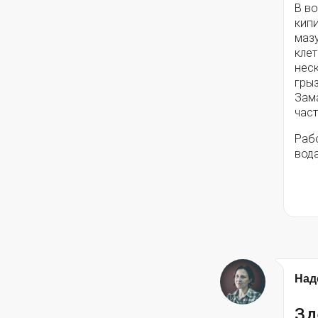
В во
кип
мазу
клет
нес
гры
Зам
част
Рабо
вода
Над
Зд