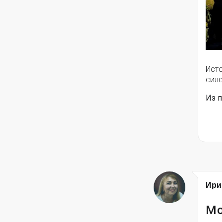
Исто
силе
Из п
Ири
Мо