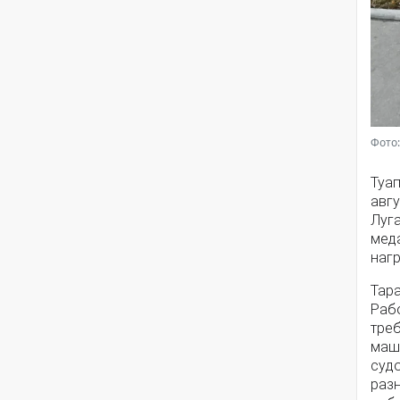
Фото:
Туа
авгу
Луг
мед
наг
Тара
Рабо
тре
маш
суд
разн