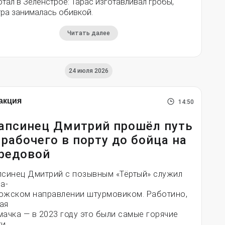
тал в Зеленстрое: Тарас изготавливал гробы,
тра занималась обивкой.
Читать далее
24 июля 2026
акция
14:50
апсинец Дмитрий прошёл путь
 рабочего в порту до бойца на
редовой
псинец Дмитрий с позывным «Тёртый» служил
а-
ожском направлении штурмовиком. Работино,
ая
мачка — в 2023 году это были самые горячие
ки