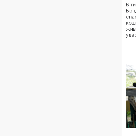
В т
Бон
спа
кош
жив
уда