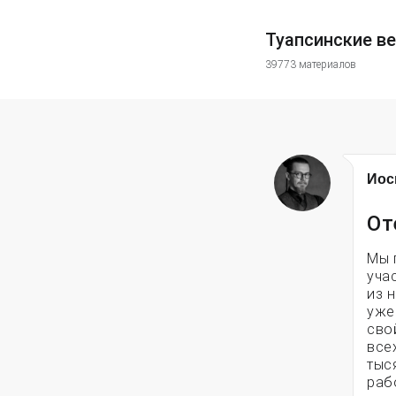
Туапсинские в
39773 материалов
Иос
От
Мы 
уча
из 
уже
сво
все
тыс
раб