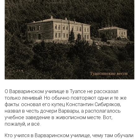
О Варваринском училище в Туапсе не рассказал
только ленивый. Но обычно повторяют одни и те же
факты: основал его купец Константин Сибиряков,
назвал в честь дочери Варвары, а располагалось
учебное заведение в живописном месте. Вот,
пожалуй, и всё.
Кто учился в Варваринском училище, чему там обучали