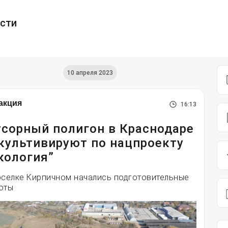
ести
10 апреля 2023
акция
16:13
сорный полигон в Краснодаре
культивируют по нацпроекту
кология”
оселке Кирпичном начались подготовительные
оты