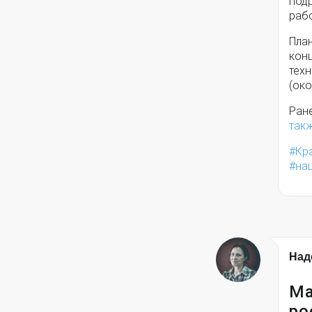
под
раб
Пла
конц
техн
(око
Ран
так
Кр
на
Над
Ма
ро