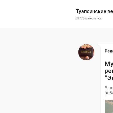
Туапсинские в
39773 материалов
Ред
Му
ре
“Э
В п
раб