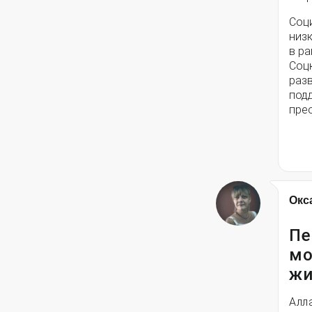
Соц
низ
в ра
Соц
разв
под
пре
Окс
Пе
мо
жи
Алл