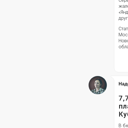
Серв
жал
«Янд
друг
Стат
Моск
Нов
обла
Над
7,
пл
Ку
В б