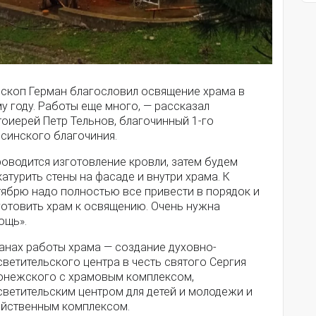
ископ Герман благословил освящение храма в
у году. Работы еще много, — рассказал
оиерей Петр Тельнов, благочинный 1-го
псинского благочиния.
оводится изготовление кровли, затем будем
атурить стены на фасаде и внутри храма. К
тябрю надо полностью все привести в порядок и
готовить храм к освящению. Очень нужна
ощь».
ланах работы храма — создание духовно-
ветительского центра в честь святого Сергия
онежского с храмовым комплексом,
светительским центром для детей и молодежи и
яйственным комплексом.