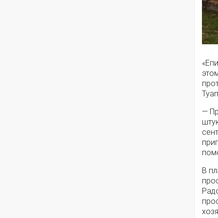
«Еп
этом
прот
Туа
— Пр
штук
сен
при
пом
В п
прос
Рад
про
хоз