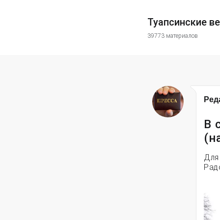
Туапсинские в
39773 материалов
Ред
В 
(н
Для
Рад