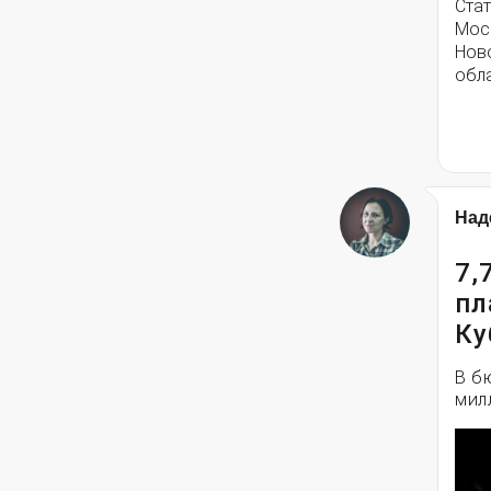
Стат
Моск
Нов
обла
Над
7,
пл
Ку
В б
мил