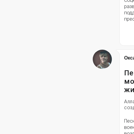
Соц
разв
под
пре
Окс
Пе
мо
жи
Алл
соз
Пес
вое
воз