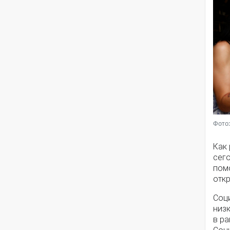
Фото:
Как
сег
помо
откр
Соц
низ
в ра