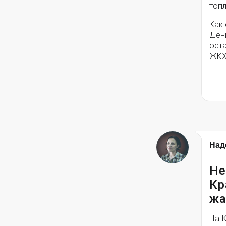
топ
Как
Ден
ост
ЖКХ
Над
Не
Кр
жа
На 