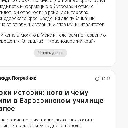
лы, в которых в самые оперативные сроки будут
ладывать информацию об угрозах и отмене
пилотной опасности в районах и городах
снодарского края. Сведения для публикаций
чают от администраций и глав муниципалитетов.
ти каналы можно в Макс и Телеграм по названию
овещения. Оперштаб – Краснодарский край».
Читать далее
ежда Погребняк
12:42
оки истории: кого и чему
или в Варваринском училище
апсе
апсинские вести» продолжают знакомить
псинцев с историей родного города