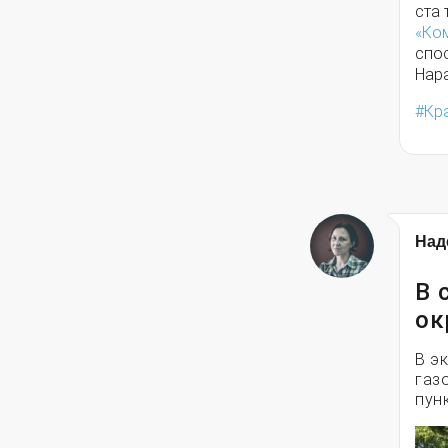
ста
«Ко
спо
Нар
Кр
Над
В 
ок
В э
газ
пун