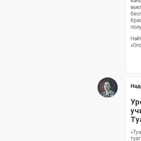
кана
вык
бес
Кра
полу
Най
«Оп
Над
Ур
уч
Ту
«Ту
туа