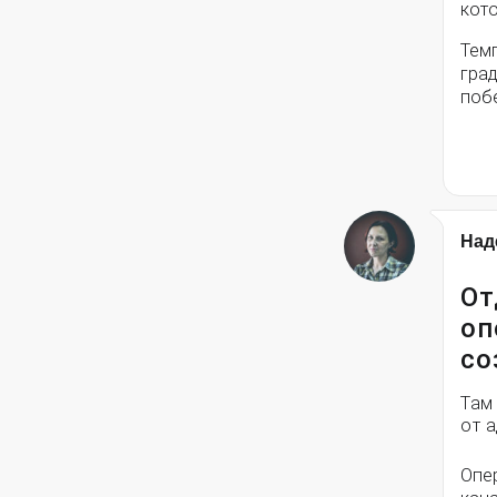
кото
Тем
град
поб
Над
От
оп
со
Там
от 
Опе