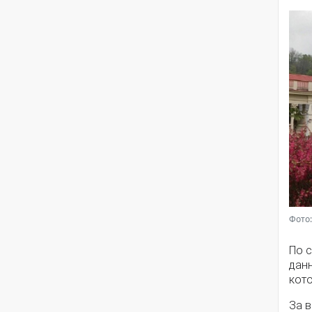
Фото:
По 
дан
кото
За 