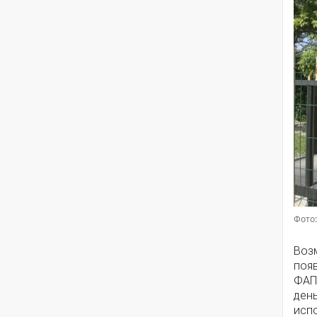
Фото:
Воз
появ
ФАП
ден
исп