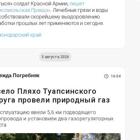
 тысяч солдат Красной Армии,
пишет
мсомольская Правда»
. Лечебные грязи и воды
собствовали скорейшему выздоровлению.
аботки прошлых лет применяются и сегодня.
аснодарский край
5 августа 2026
ежда Погребняк
16:04
село Пляхо Туапсинского
руга провели природный газ
ксплуатацию ввели 5,6 км подводящего
опровода и установили два газорегуляторных
кта