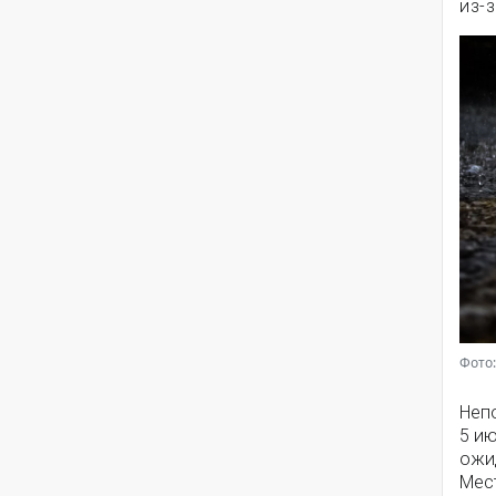
из-
Фото:
Непо
5 и
ожи
Мес