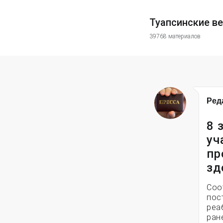
Туапсинские в
39768 материалов
Ред
8 
уч
пр
зд
Соо
пос
реа
ран