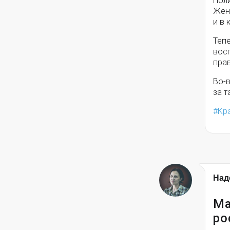
Пол
Жен
и в 
Теп
вос
прав
Во-
за т
Кр
Над
Ма
ро