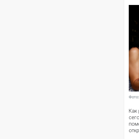
Фото:
Как
сег
помо
откр