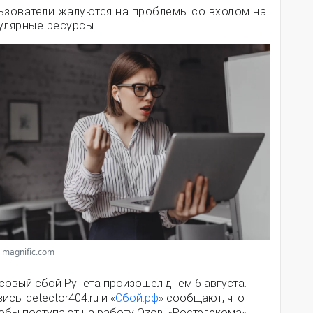
ьзователи жалуются на проблемы со входом на
улярные ресурсы
 magnific.com
совый сбой Рунета произошел днем 6 августа.
исы detector404.ru и «
Сбой.рф
» сообщают, что
обы поступают на работу Ozon, «Ростелекома»,