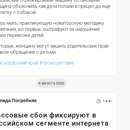
ицейские отреагировали: машину остановили.
щина объяснила, как дети попали в прицеп да ещё
клетку с собакой.
ерь мать, практикующую новаторскую методику
питания, во-первых, оштрафуют за нарушение
ил перевозки детей.
вторых, женщину могут лишить родительских прав
акое обращение с детьми.
аснодарский край
происшествие
6 августа 2026
ежда Погребняк
14:41
ссовые сбои фиксируют в
ссийском сегменте интернета