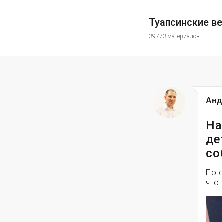
Туапсинские в
39773 материалов
Анд
На
де
со
По 
что