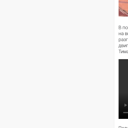
В п
на в
разг
дви
Тим