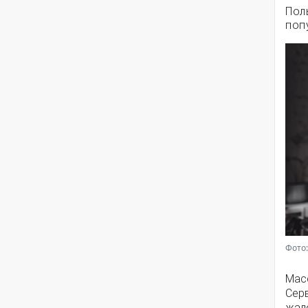
Пол
поп
Фото:
Мас
Серв
жал