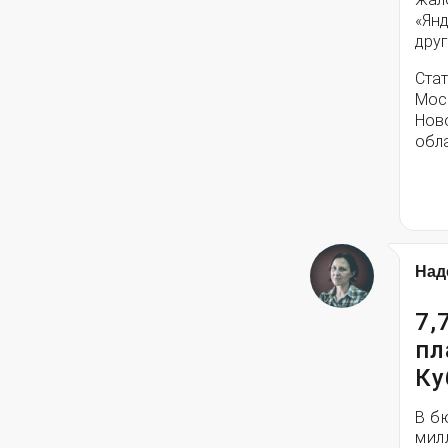
«Янд
друг
Стат
Моск
Нов
обла
Над
7,
пл
Ку
В б
мил