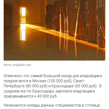
Фото: unsplash.com
Отмечено, что самый большой оклад для кладовщика
предлагается в Москве (100 000 руб), Санкт-
Петербурге (80 000 руб) и Краснодаре (65 000 руб). В
среднем же по Краснодару зарплата кладовщика
приравнивается к 43 000 руб.
Начинаются оклады данных специалистов в столице