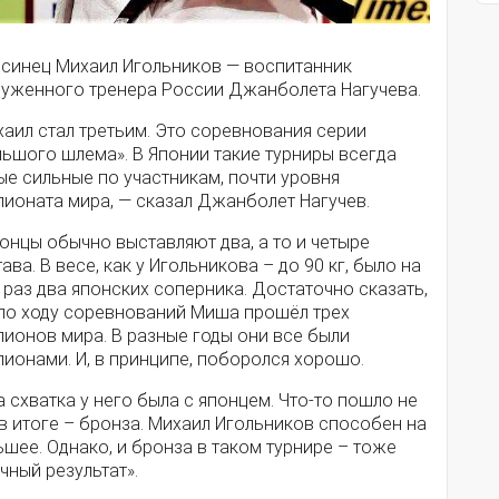
псинец Михаил Игольников — воспитанник
луженного тренера России Джанболета Нагучева.
аил стал третьим. Это соревнования серии
льшого шлема». В Японии такие турниры всегда
е сильные по участникам, почти уровня
пионата мира, — сказал Джанболет Нагучев.
онцы обычно выставляют два, а то и четыре
ава. В весе, как у Игольникова – до 90 кг, было на
 раз два японских соперника. Достаточно сказать,
 по ходу соревнований Миша прошёл трех
пионов мира. В разные годы они все были
ионами. И, в принципе, поборолся хорошо.
 схватка у него была с японцем. Что-то пошло не
 в итоге – бронза. Михаил Игольников способен на
шее. Однако, и бронза в таком турнире – тоже
чный результат».