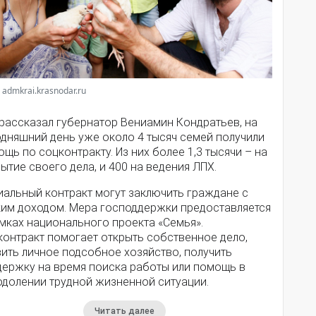
 admkrai.krasnodar.ru
 рассказал губернатор Вениамин Кондратьев, на
одняшний день уже около 4 тысяч семей получили
щь по соцконтракту. Из них более 1,3 тысячи – на
ытие своего дела, и 400 на ведения ЛПХ.
иальный контракт могут заключить граждане с
ким доходом. Мера господдержки предоставляется
мках национального проекта «Семья».
контракт помогает открыть собственное дело,
ить личное подсобное хозяйство, получить
держку на время поиска работы или помощь в
одолении трудной жизненной ситуации.
Читать далее