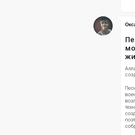
Окс
Пе
мо
жи
Алл
соз
Пес
вое
воз
техн
соз
поэ
собр