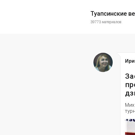
Туапсинские в
39773 материалов
Ири
За
пр
дз
Мих
тур