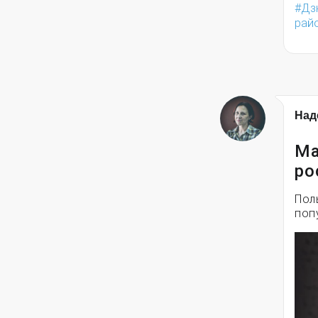
Дз
рай
Над
Ма
ро
Пол
поп