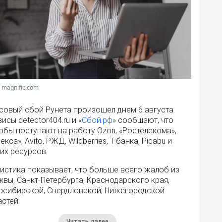
 magnific.com
совый сбой Рунета произошел днем 6 августа.
исы detector404.ru и «
Сбой.рф
» сообщают, что
обы поступают на работу Ozon, «Ростелекома»,
екса», Avito, РЖД, Wildberries, Т-банка, Picabu и
их ресурсов.
истика показывает, что больше всего жалоб из
вы, Санкт-Петербурга, Краснодарского края,
осибирской, Свердловской, Нижегородской
стей.
Читать далее