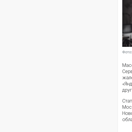
Фото:
Мас
Серв
жал
«Янд
друг
Стат
Моск
Нов
обла