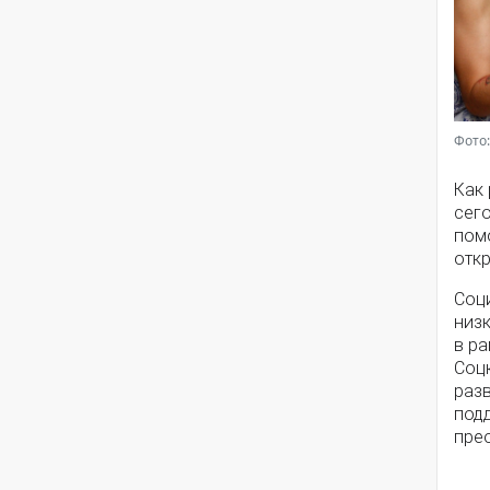
Фото:
Как
сег
помо
откр
Соц
низ
в ра
Соц
разв
под
пре