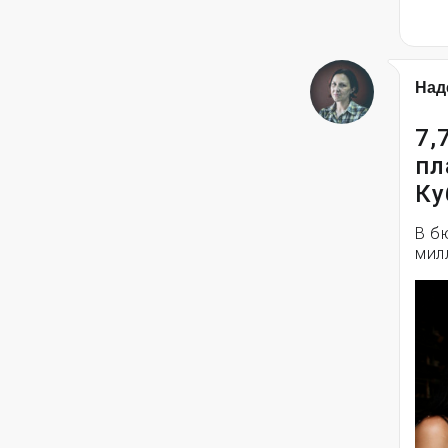
Над
7,
пл
Ку
В б
мил