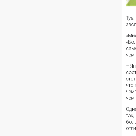
Туа
зас
«Мих
«Бо
самы
чем
– Яп
сост
этот
что
чем
чемп
Одна
так,
боль
отли