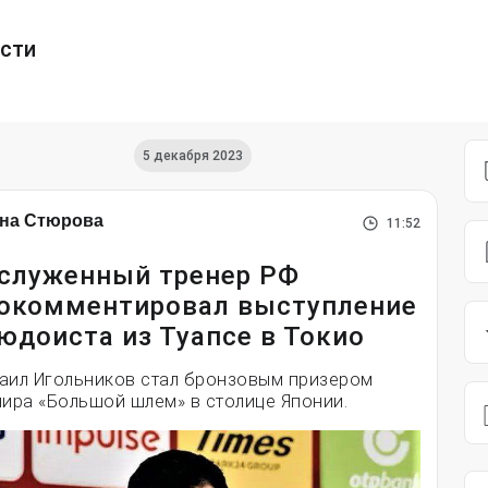
ести
5 декабря 2023
на Стюрова
11:52
служенный тренер РФ
окомментировал выступление
юдоиста из Туапсе в Токио
аил Игольников стал бронзовым призером
нира «Большой шлем» в столице Японии.