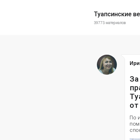
Туапсинские в
39773 материалов
Ири
За
пр
Ту
от
По 
пом
спо