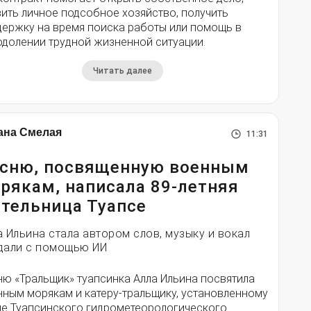
ить личное подсобное хозяйство, получить
держку на время поиска работы или помощь в
одолении трудной жизненной ситуации.
Читать далее
ана Смелая
11:31
сню, посвященную военным
рякам, написала 89-летняя
тельница Туапсе
а Ильина стала автором слов, музыку и вокал
дали с помощью ИИ
ню «Тральщик» туапсинка Алла Ильина посвятила
нным морякам и катеру-тральщику, установленному
ле Туапсинского гидрометеорологического