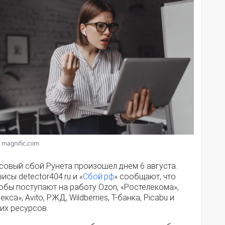
 magnific.com
совый сбой Рунета произошел днем 6 августа.
исы detector404.ru и «
Сбой.рф
» сообщают, что
обы поступают на работу Ozon, «Ростелекома»,
екса», Avito, РЖД, Wildberries, Т-банка, Picabu и
их ресурсов.