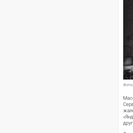
Фото:
Мас
Серв
жал
«Янд
друг