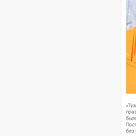
«Ту
праз
было
Пос
без 