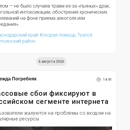
лом — не было случаев травм из-за «пьяных» драк,
огольной интоксикации, обострения хронических
олеваний на фоне приема алкоголя или
едания».
аснодарский край
скорая помощь Туапсе
апсинский район
6 августа 2026
ежда Погребняк
14:41
ссовые сбои фиксируют в
ссийском сегменте интернета
ьзователи жалуются на проблемы со входом на
улярные ресурсы