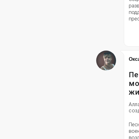
разв
под
пре
Окс
Пе
мо
жи
Алл
соз
Пес
вое
воз