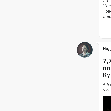
Стат
Моск
Нов
обла
Над
7,
пл
Ку
В б
мил