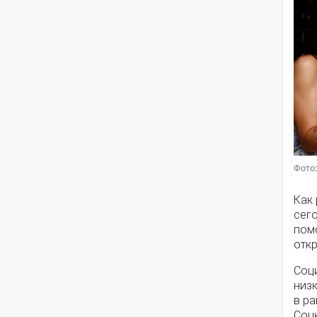
Фото:
Как
сег
помо
откр
Соц
низ
в ра
Соц