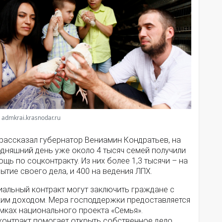
 admkrai.krasnodar.ru
 рассказал губернатор Вениамин Кондратьев, на
одняшний день уже около 4 тысяч семей получили
щь по соцконтракту. Из них более 1,3 тысячи – на
ытие своего дела, и 400 на ведения ЛПХ.
иальный контракт могут заключить граждане с
ким доходом. Мера господдержки предоставляется
мках национального проекта «Семья».
контракт помогает открыть собственное дело,