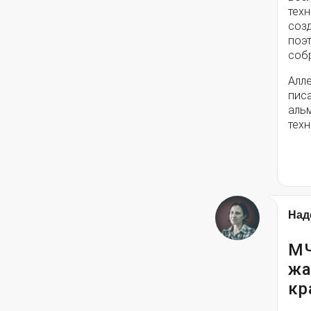
техн
соз
поэ
собр
Алле
писа
альм
техн
Над
МЧ
жа
кр