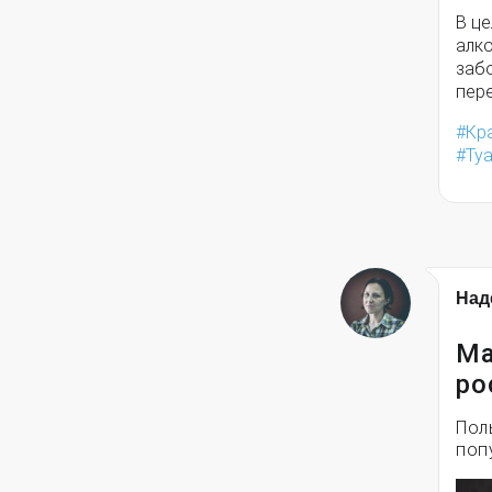
В це
алк
заб
пере
Кр
Ту
Над
Ма
ро
Пол
поп