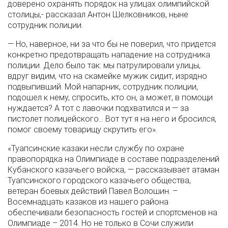
доверено охранять порядок на улицах олимпийской
столицы,- рассказал Антон Шелковников, ныне
сотрудник полиции.
— Но, наверное, ни за что бы не поверил, что придется
конкретно предотвращать нападение на сотрудника
полиции. Дело было так: мы патрулировали улицы,
вдруг видим, что на скамейке мужик сидит, изрядно
подвыпивший. Мой напарник, сотрудник полиции,
подошел к нему, спросить, кто он, а может, в помощи
нуждается? А тот с лавочки подхватился и — за
пистолет полицейского… Вот тут я на него и бросился,
помог своему товарищу скрутить его».
«Туапсинские казаки несли службу по охране
правопорядка на Олимпиаде в составе подразделений
Кубанского казачьего войска, — рассказывает атаман
Туапсинского городского казачьего общества,
ветеран боевых действий Павел Волошин. –
Восемнадцать казаков из нашего района
обеспечивали безопасность гостей и спортсменов на
Олимпиаде – 2014. Но не только в Сочи служили