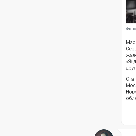
Фото:
Мас
Серв
жал
«Янд
друг
Стат
Моск
Нов
обла