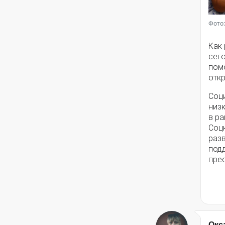
Фото:
Как
сег
помо
откр
Соц
низ
в ра
Соц
разв
под
пре
Окс