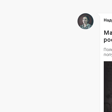
Над
Ма
ро
Пол
поп