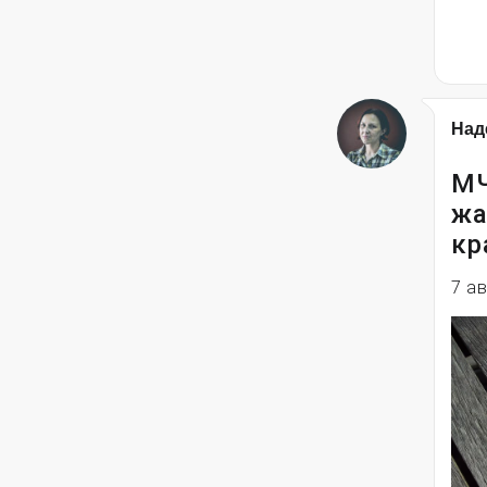
Над
МЧ
жа
кр
7 а