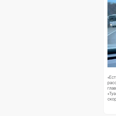
«Ес
расс
гла
«Ту
ско