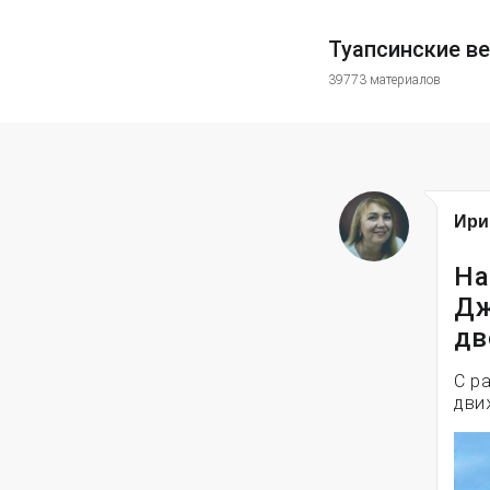
Туапсинские в
39773 материалов
Ири
На
Дж
дв
С р
дви