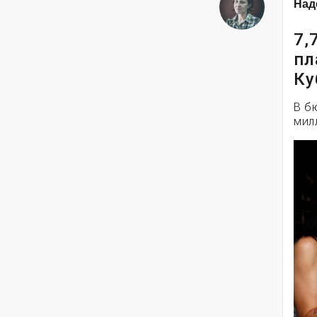
Над
7,
пл
Ку
В б
мил