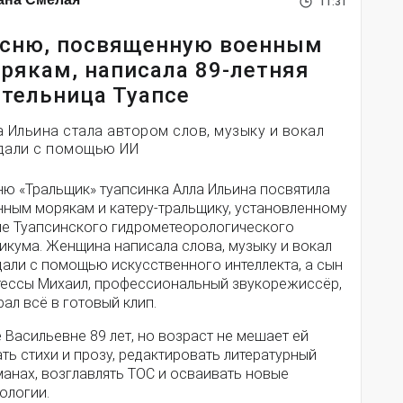
11:31
сню, посвященную военным
рякам, написала 89-летняя
тельница Туапсе
а Ильина стала автором слов, музыку и вокал
дали с помощью ИИ
ню «Тральщик» туапсинка Алла Ильина посвятила
нным морякам и катеру-тральщику, установленному
ле Туапсинского гидрометеорологического
икума. Женщина написала слова, музыку и вокал
дали с помощью искусственного интеллекта, а сын
тессы Михаил, профессиональный звукорежиссёр,
ал всё в готовый клип.
 Васильевне 89 лет, но возраст не мешает ей
ть стихи и прозу, редактировать литературный
анах, возглавлять ТОС и осваивать новые
ологии.