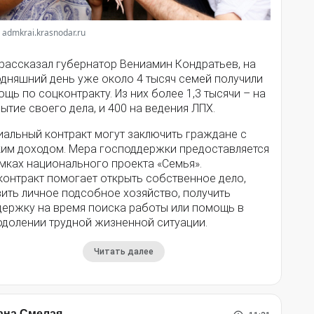
 admkrai.krasnodar.ru
 рассказал губернатор Вениамин Кондратьев, на
одняшний день уже около 4 тысяч семей получили
щь по соцконтракту. Из них более 1,3 тысячи – на
ытие своего дела, и 400 на ведения ЛПХ.
иальный контракт могут заключить граждане с
ким доходом. Мера господдержки предоставляется
мках национального проекта «Семья».
контракт помогает открыть собственное дело,
ить личное подсобное хозяйство, получить
держку на время поиска работы или помощь в
одолении трудной жизненной ситуации.
Читать далее
ана Смелая