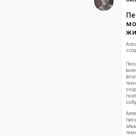
Пе
мо
жи
Алл
соз
Пес
вое
воз
техн
соз
поэ
собр
Алле
писа
альм
техн