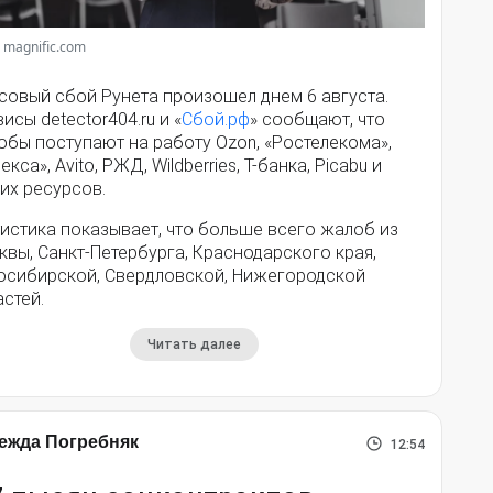
 magnific.com
совый сбой Рунета произошел днем 6 августа.
исы detector404.ru и «
Сбой.рф
» сообщают, что
обы поступают на работу Ozon, «Ростелекома»,
екса», Avito, РЖД, Wildberries, Т-банка, Picabu и
их ресурсов.
истика показывает, что больше всего жалоб из
вы, Санкт-Петербурга, Краснодарского края,
осибирской, Свердловской, Нижегородской
стей.
Читать далее
ежда Погребняк
12:54