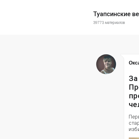
Туапсинские в
39773 материалов
Окс
За
Пр
пр
че
Пер
ста
изб