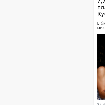
7,
пл
Ку
В б
мил
Фото: