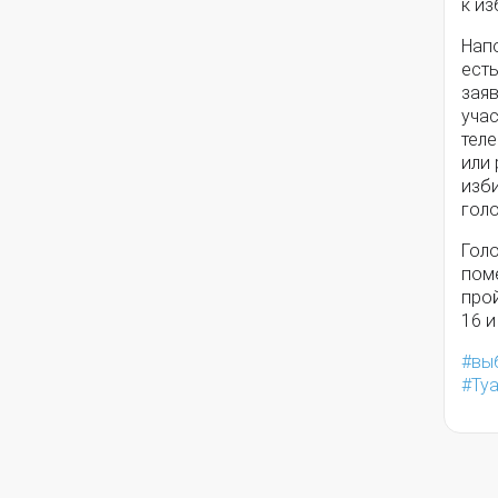
к из
Нап
есть
заяв
уча
тел
или
изб
гол
Гол
пом
прой
16 и
вы
Ту