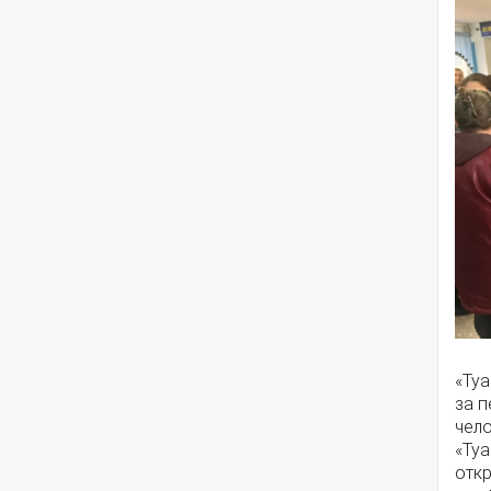
«Ту
за 
чел
«Туа
отк