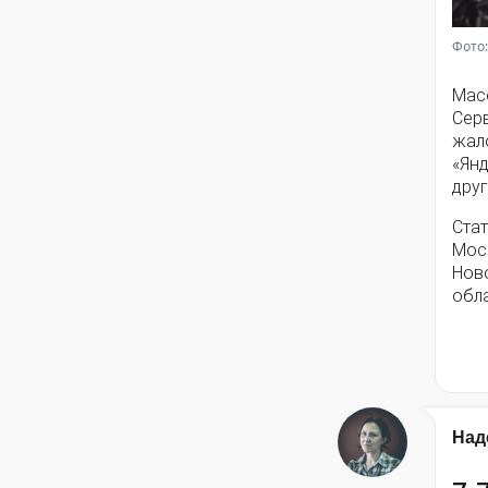
Фото:
Мас
Серв
жал
«Янд
друг
Стат
Моск
Нов
обла
Над