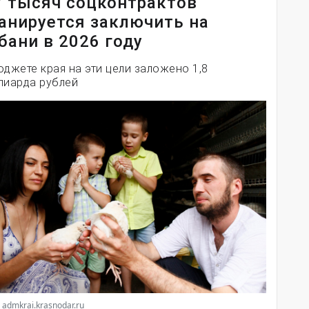
7 тысяч соцконтрактов
анируется заключить на
бани в 2026 году
юджете края на эти цели заложено 1,8
лиарда рублей
 admkrai.krasnodar.ru