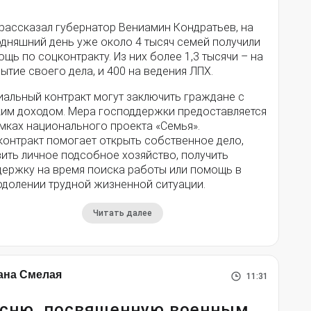
 рассказал губернатор Вениамин Кондратьев, на
одняшний день уже около 4 тысяч семей получили
щь по соцконтракту. Из них более 1,3 тысячи – на
ытие своего дела, и 400 на ведения ЛПХ.
иальный контракт могут заключить граждане с
ким доходом. Мера господдержки предоставляется
мках национального проекта «Семья».
контракт помогает открыть собственное дело,
ить личное подсобное хозяйство, получить
держку на время поиска работы или помощь в
одолении трудной жизненной ситуации.
Читать далее
ана Смелая
11:31
сню, посвященную военным