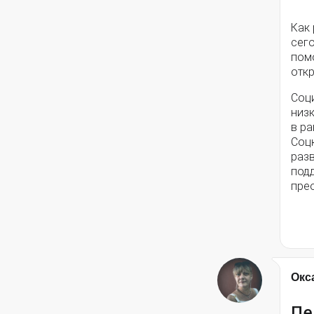
Как
сег
помо
откр
Соц
низ
в ра
Соц
разв
под
пре
Окс
Пе