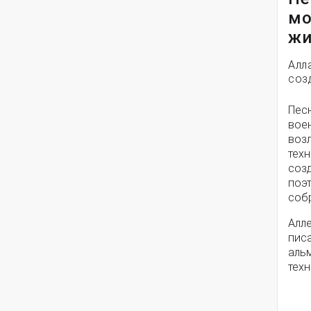
мо
жи
Алл
соз
Пес
вое
воз
техн
соз
поэ
собр
Алле
писа
альм
техн