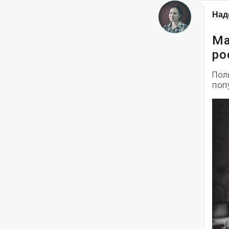
Над
Ма
ро
Пол
поп