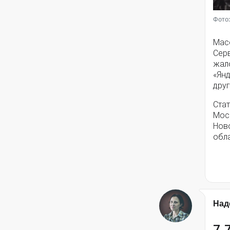
Фото:
Мас
Серв
жал
«Янд
друг
Стат
Моск
Нов
обла
Над
7,