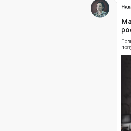
Над
Ма
ро
Пол
поп