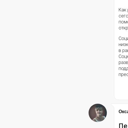
Как
сег
помо
откр
Соц
низ
в ра
Соц
разв
под
пре
Окс
Пе