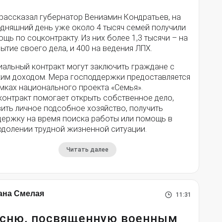
 рассказал губернатор Вениамин Кондратьев, на
одняшний день уже около 4 тысяч семей получили
щь по соцконтракту. Из них более 1,3 тысячи – на
ытие своего дела, и 400 на ведения ЛПХ.
иальный контракт могут заключить граждане с
ким доходом. Мера господдержки предоставляется
мках национального проекта «Семья».
контракт помогает открыть собственное дело,
ить личное подсобное хозяйство, получить
держку на время поиска работы или помощь в
одолении трудной жизненной ситуации.
Читать далее
ана Смелая
11:31
сню, посвященную военным