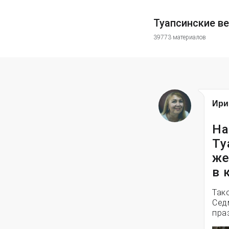
Туапсинские в
39773 материалов
Ири
На
Ту
же
в 
Так
Сед
пра