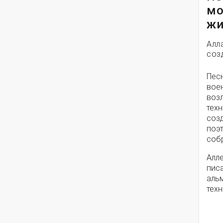
мо
жи
Алл
соз
Пес
вое
воз
техн
соз
поэ
собр
Алле
писа
альм
техн