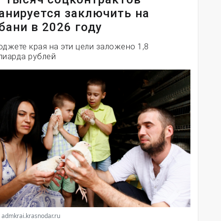
анируется заключить на
бани в 2026 году
юджете края на эти цели заложено 1,8
лиарда рублей
 admkrai.krasnodar.ru