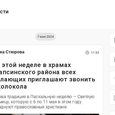
ести
7 мая 2024
на Стюрова
11:53
 этой неделе в храмах
апсинского района всех
лающих приглашают звонить
колокола
ова традиция в Пасхальную неделю — Светлую
мицу, которую с 6 по 11 мая в этом году
зднуют православные христиане.