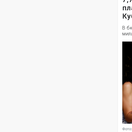
пл
Ку
В б
мил
Фото: