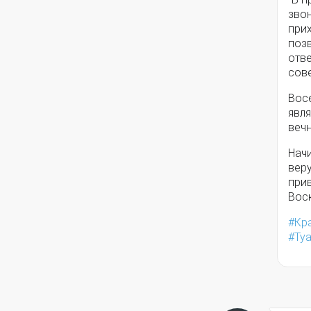
звон
при
поз
отве
сов
Вос
явл
вечн
Начи
вер
прив
Воск
Кр
Ту