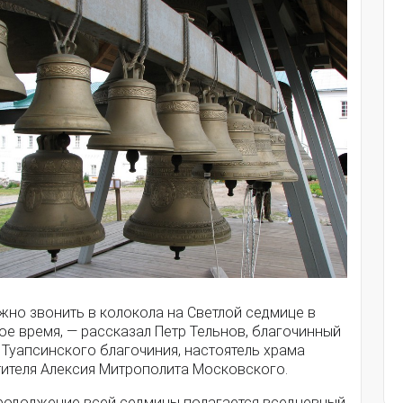
жно звонить в колокола на Светлой седмице в
е время, — рассказал Петр Тельнов, благочинный
 Туапсинского благочиния, настоятель храма
тителя Алексия Митрополита Московского.
продолжение всей седмицы полагается вседневный