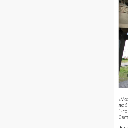
«Мо
любо
1-го
Свя
-В 