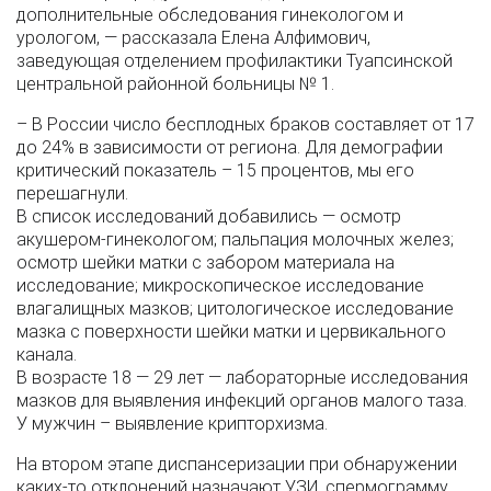
дополнительные обследования гинекологом и
урологом, — рассказала Елена Алфимович,
заведующая отделением профилактики Туапсинской
центральной районной больницы № 1.
– В России число бесплодных браков составляет от 17
до 24% в зависимости от региона. Для демографии
критический показатель – 15 процентов, мы его
перешагнули.
В список исследований добавились — осмотр
акушером-гинекологом; пальпация молочных желез;
осмотр шейки матки с забором материала на
исследование; микроскопическое исследование
влагалищных мазков; цитологическое исследование
мазка с поверхности шейки матки и цервикального
канала.
В возрасте 18 — 29 лет — лабораторные исследования
мазков для выявления инфекций органов малого таза.
У мужчин – выявление крипторхизма.
На втором этапе диспансеризации при обнаружении
каких-то отклонений назначают УЗИ, спермограмму,