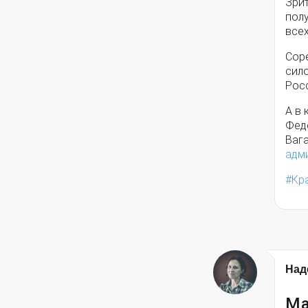
Зрит
полу
всех
Сор
сил
Рос
А в 
Фед
Ваг
адм
Кр
Над
Ма