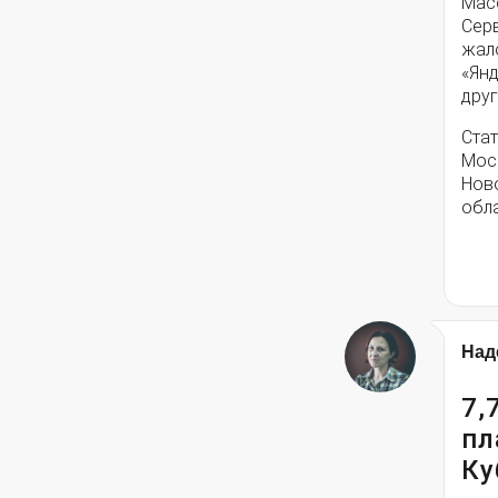
Мас
Серв
жал
«Янд
друг
Стат
Моск
Нов
обла
Над
7,
пл
Ку