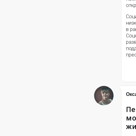
откр
Соц
низ
в ра
Соц
разв
под
пре
Окс
Пе
мо
жи