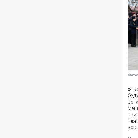
Фото:
В ту
буду
реги
мешк
при
пла
300 