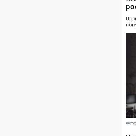
ро
Пол
поп
Фото: