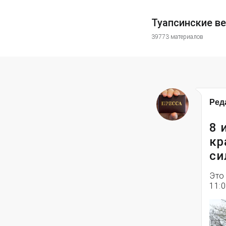
Туапсинские в
39773 материалов
Ред
8 
кр
си
Это
11:0