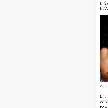
В б
мил
Фото:
Как
сег
помо