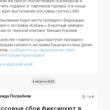
ели же смогут поучаствовать в конкурсах и
чить подарки от партнеров турнира. А в конце
 ждет выступление рок кавер-группы LAAV.
евнования будет вести президент Федерации
ового экстрима «Кубань», 8-кратный чемпион
сии по тяжелой атлетике Михаил Кокляев.
качестве главного судьи выступит президент
ерации силового экстрима Башкортостана Денис
апов,
сообщается на официальном сайте
инистрации Краснодара.
аснодарский край
6 августа 2026
ежда Погребняк
14:41
ссовые сбои фиксируют в