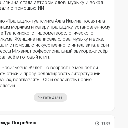
а Ильина стала автором слов, музыку и вокал
дали с помощью ИИ
ню «Тральщик» туапсинка Алла Ильина посвятила
нным морякам и катеру-тральщику, установленному
ле Туапсинского гидрометеорологического
икума. Женщина написала слова, музыку и вокал
дали с помощью искусственного интеллекта, а сын
тессы Михаил, профессиональный звукорежиссёр,
ал всё в готовый клип.
 Васильевне 89 лет, но возраст не мешает ей
ть стихи и прозу, редактировать литературный
анах, возглавлять ТОС и осваивать новые
ологии.
Читать далее
ежда Погребняк
11:09