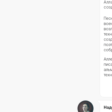
Алл
соз
Пес
вое
воз
техн
соз
поэ
собр
Алле
писа
альм
техн
Над