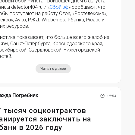
совый сбой Рунета произошел днем 6 августа.
исы detector404.ru и «
Сбой.рф
» сообщают, что
обы поступают на работу Ozon, «Ростелекома»,
екса», Avito, РЖД, Wildberries, Т-банка, Picabu и
их ресурсов.
истика показывает, что больше всего жалоб из
вы, Санкт-Петербурга, Краснодарского края,
осибирской, Свердловской, Нижегородской
стей.
Читать далее
ежда Погребняк
12:54
7 тысяч соцконтрактов
анируется заключить на
бани в 2026 году