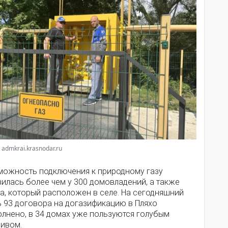
 admkrai.krasnodar.ru
можность подключения к природному газу
илась более чем у 300 домовладений, а также
а, который расположен в селе. На сегодняшний
ь 93 договора на догазификацию в Пляхо
олнено, в 34 домах уже пользуются голубым
ливом.