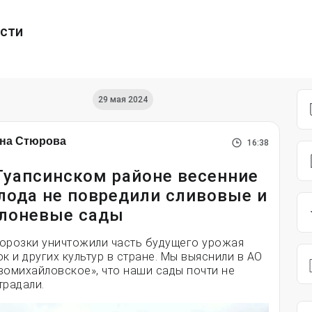
ести
29 мая 2024
на Стюрова
16:38
Туапсинском районе весенние
лода не повредили сливовые и
лоневые сады
орозки уничтожили часть будущего урожая
ок и других культур в стране. Мы выяснили в АО
вомихайловское», что наши сады почти не
традали.