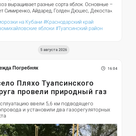
хоз выращивает разные сорта яблок. Основные –
ет Симиренко, Айдаред, Голден Дюшес, Декоста».
морозки на Кубани
Краснодарский край
вомихайловские яблоки
Туапсинский район
5 августа 2026
ежда Погребняк
16:04
село Пляхо Туапсинского
руга провели природный газ
ксплуатацию ввели 5,6 км подводящего
опровода и установили два газорегуляторных
кта