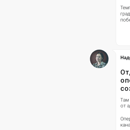
Тем
град
поб
Над
От
оп
со
Там
от 
Опе
кана