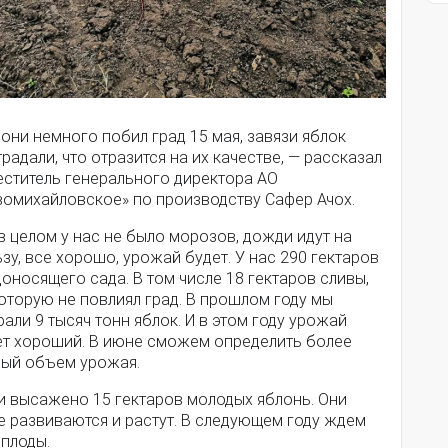
они немного побил град 15 мая, завязи яблок
радали, что отразится на их качестве, — рассказал
еститель генерального директора АО
вомихайловское» по производству Сафер Ачох.
в целом у нас не было морозов, дожди идут на
зу, все хорошо, урожай будет. У нас 290 гектаров
оносящего сада. В том числе 18 гектаров сливы,
оторую не повлиял град. В прошлом году мы
али 9 тысяч тонн яблок. И в этом году урожай
ет хороший. В июне сможем определить более
ный объем урожая.
и высажено 15 гектаров молодых яблонь. Они
е развиваются и растут. В следующем году ждем
 плоды.