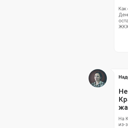
Как
Ден
ост
ЖКХ
Над
Не
Кр
жа
На 
из-