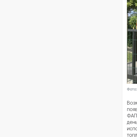
Фото:
Воз
появ
ФАП
ден
исп
топ