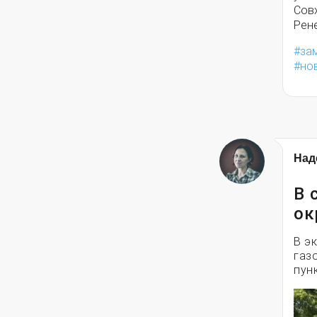
Сов
Рен
за
но
Над
В 
ок
В э
газ
пун