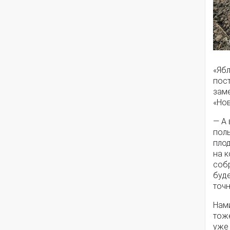
«Ябл
пост
зам
«Но
— А 
поль
плод
на к
собр
буд
точ
Нам
тож
уже