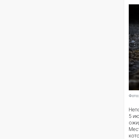
Фото:
Непо
5 и
ожи
Мес
кото