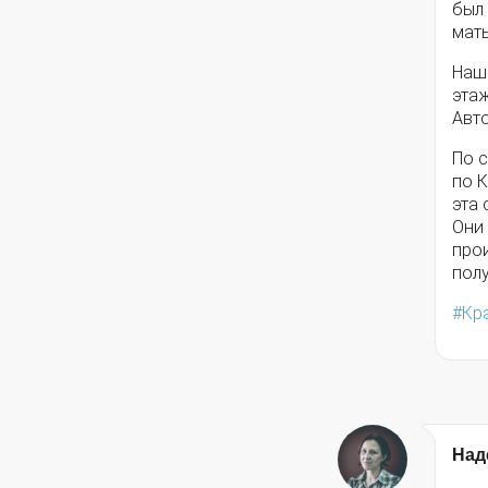
был 
мат
Наш
эта
Авто
По 
по 
эта 
Они 
про
пол
Кр
Над