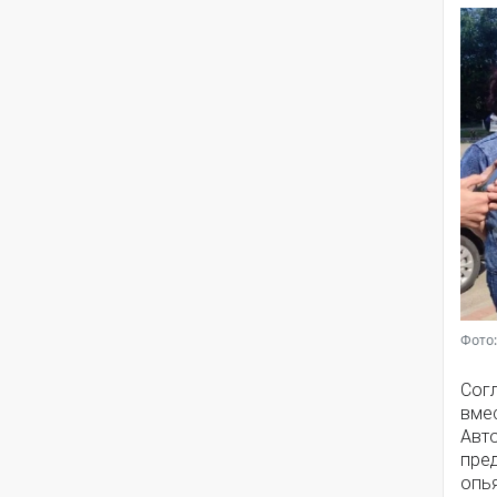
Фото:
Сог
вмес
Авто
пре
опья