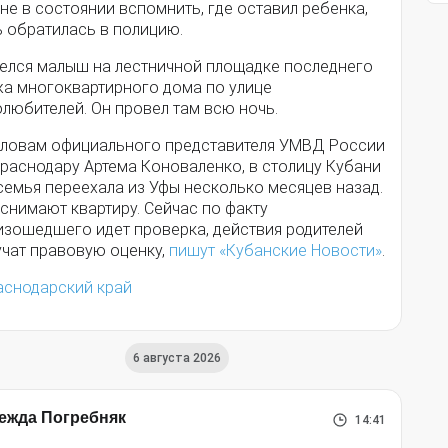
не в состоянии вспомнить, где оставил ребенка,
ь обратилась в полицию.
елся малыш на лестничной площадке последнего
жа многоквартирного дома по улице
любителей. Он провел там всю ночь.
словам официального представителя УМВД России
Краснодару Артема Коноваленко, в столицу Кубани
семья переехала из Уфы несколько месяцев назад.
снимают квартиру. Сейчас по факту
изошедшего идет проверка, действия родителей
учат правовую оценку,
пишут «Кубанские Новости»
.
аснодарский край
6 августа 2026
ежда Погребняк
14:41