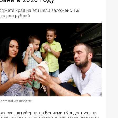
бани в 2026 году
юджете края на эти цели заложено 1,8
лиарда рублей
 admkrai.krasnodar.ru
 рассказал губернатор Вениамин Кондратьев, на