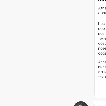
Алл
соз
Пес
вое
воз
техн
соз
поэ
собр
Алле
писа
альм
техн