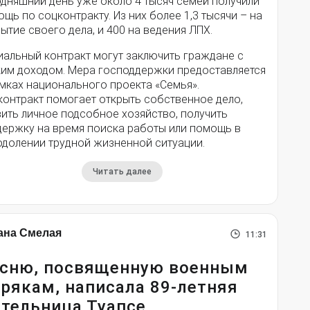
одняшний день уже около 4 тысяч семей получили
щь по соцконтракту. Из них более 1,3 тысячи – на
ытие своего дела, и 400 на ведения ЛПХ.
иальный контракт могут заключить граждане с
ким доходом. Мера господдержки предоставляется
мках национального проекта «Семья».
контракт помогает открыть собственное дело,
ить личное подсобное хозяйство, получить
держку на время поиска работы или помощь в
одолении трудной жизненной ситуации.
Читать далее
ана Смелая
11:31
сню, посвященную военным
рякам, написала 89-летняя
тельница Туапсе