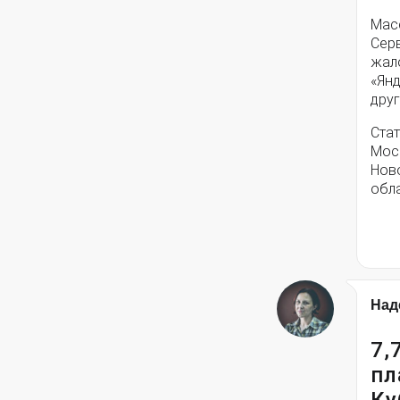
Мас
Серв
жал
«Янд
друг
Стат
Моск
Нов
обла
Над
7,
пл