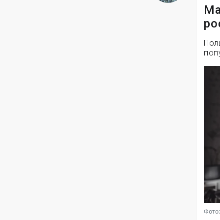
Ма
ро
Пол
поп
Фото: