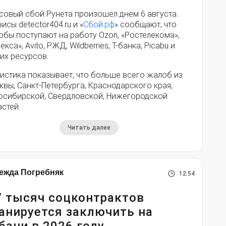
совый сбой Рунета произошел днем 6 августа.
исы detector404.ru и «
Сбой.рф
» сообщают, что
обы поступают на работу Ozon, «Ростелекома»,
екса», Avito, РЖД, Wildberries, Т-банка, Picabu и
их ресурсов.
истика показывает, что больше всего жалоб из
вы, Санкт-Петербурга, Краснодарского края,
осибирской, Свердловской, Нижегородской
стей.
Читать далее
ежда Погребняк
12:54
7 тысяч соцконтрактов
анируется заключить на