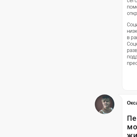
сег
помо
откр
Соц
низ
в ра
Соц
разв
под
пре
Окс
Пе
мо
жи