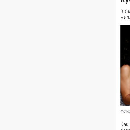
Ку
В б
мил
Фото:
Как