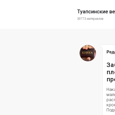
Туапсинские в
39773 материалов
Ред
За
пл
пр
Нак
мал
рас
кро
Под