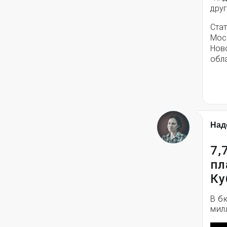
друг
Стат
Моск
Нов
обла
Над
7,
пл
Ку
В б
мил