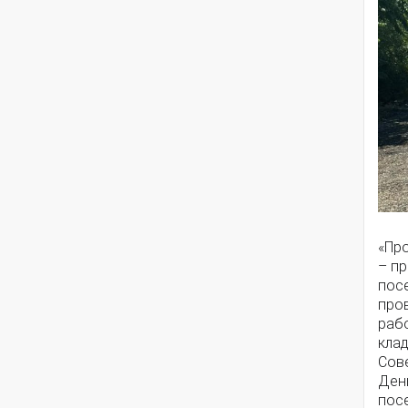
«Про
– п
пос
пров
рабо
кла
Сов
Ден
пос