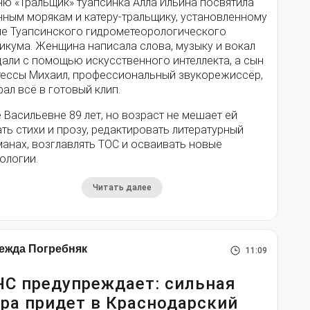
ню «Тральщик» туапсинка Алла Ильина посвятила
нным морякам и катеру-тральщику, установленному
ле Туапсинского гидрометеорологического
икума. Женщина написала слова, музыку и вокал
дали с помощью искусственного интеллекта, а сын
тессы Михаил, профессиональный звукорежиссёр,
ал всё в готовый клип.
 Васильевне 89 лет, но возраст не мешает ей
ть стихи и прозу, редактировать литературный
анах, возглавлять ТОС и осваивать новые
ологии.
Читать далее
ежда Погребняк
11:09
С предупреждает: сильная
ра придет в Краснодарский