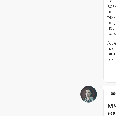
Пес
вое
воз
техн
соз
поэ
собр
Алле
писа
альм
техн
Над
МЧ
жа