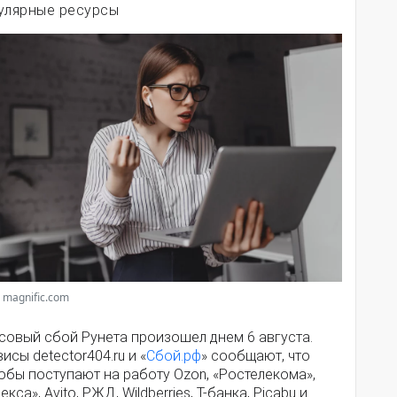
улярные ресурсы
 magnific.com
совый сбой Рунета произошел днем 6 августа.
исы detector404.ru и «
Сбой.рф
» сообщают, что
обы поступают на работу Ozon, «Ростелекома»,
екса», Avito, РЖД, Wildberries, Т-банка, Picabu и