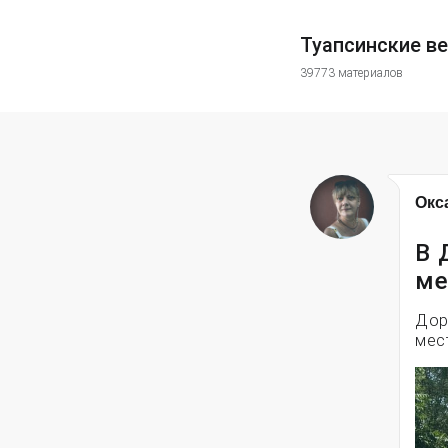
Туапсинские в
39773 материалов
Окс
В 
ме
Дор
мес