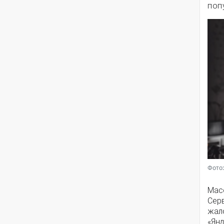
поп
Фото:
Мас
Серв
жал
«Янд