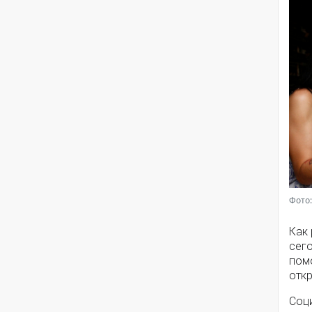
Фото:
Как
сег
помо
откр
Соц