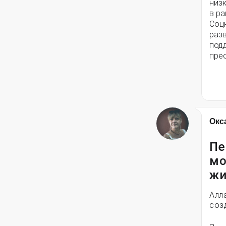
низ
в ра
Соц
разв
под
пре
Окс
Пе
мо
жи
Алл
соз