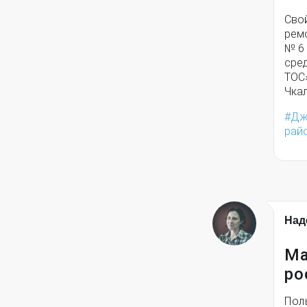
Свой
ремо
№ 6
сред
ТОС
Чкал
Дж
рай
Над
Ма
ро
Пол