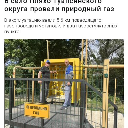
В село Пляхо Туапсинского
округа провели природный газ
В эксплуатацию ввели 5,6 км подводящего
газопровода и установили два газорегуляторных
пункта