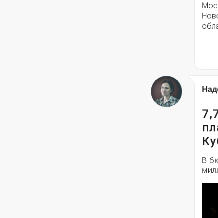
Моск
Нов
обла
Над
7,
пл
Ку
В б
мил