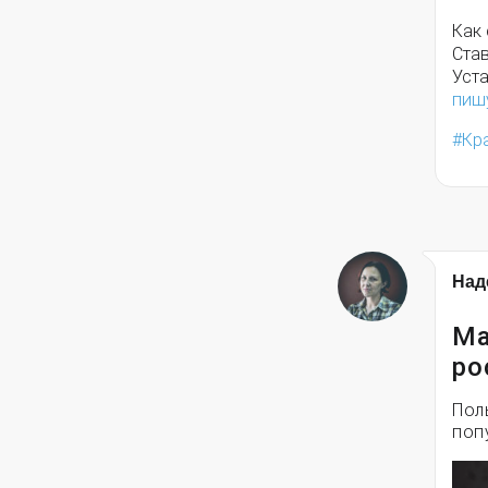
Как
Ста
Уст
пиш
Кр
Над
Ма
ро
Пол
поп