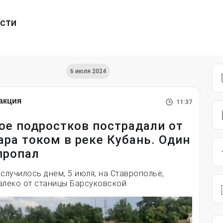
ести
6 июля 2024
акция
11:37
ое подростков пострадали от
ара током в реке Кубань. Один
пропал
 случилось днем, 5 июля, на Ставрополье,
алеко от станицы Барсуковской.