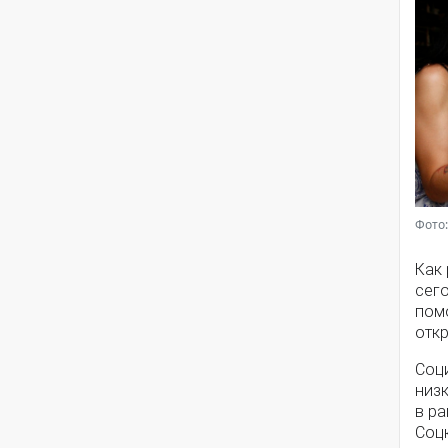
Фото:
Как
сег
помо
откр
Соц
низ
в ра
Соц