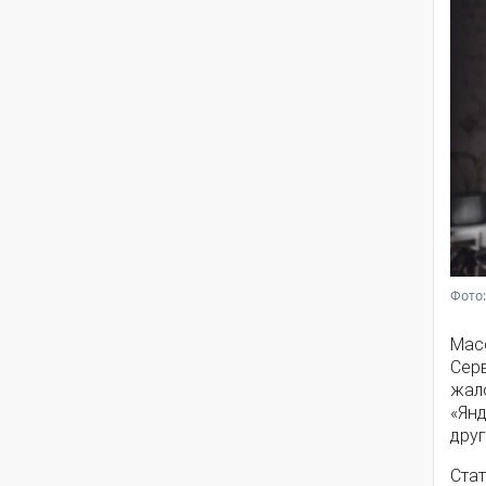
Фото:
Мас
Серв
жал
«Янд
друг
Стат