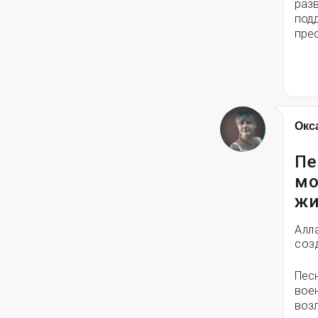
разв
под
пре
Окс
Пе
мо
жи
Алл
соз
Пес
вое
воз