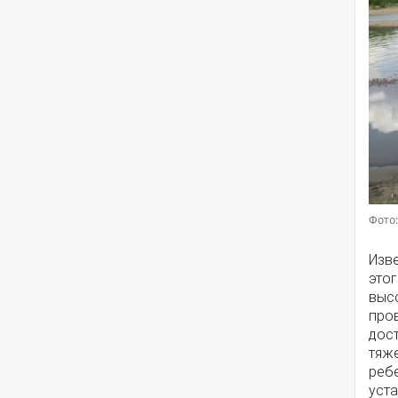
Фото:
Изве
этог
выс
пров
дост
тяж
ребе
уста