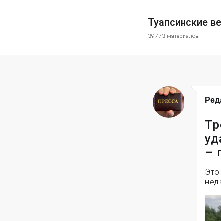
Туапсинские в
39773 материалов
Ред
Тр
уд
– 
Это
нед