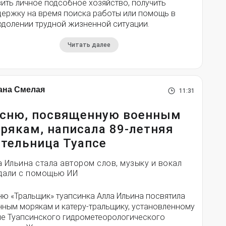
ить личное подсобное хозяйство, получить
держку на время поиска работы или помощь в
одолении трудной жизненной ситуации.
Читать далее
ана Смелая
11:31
сню, посвященную военным
рякам, написала 89-летняя
тельница Туапсе
а Ильина стала автором слов, музыку и вокал
дали с помощью ИИ
ню «Тральщик» туапсинка Алла Ильина посвятила
нным морякам и катеру-тральщику, установленному
ле Туапсинского гидрометеорологического