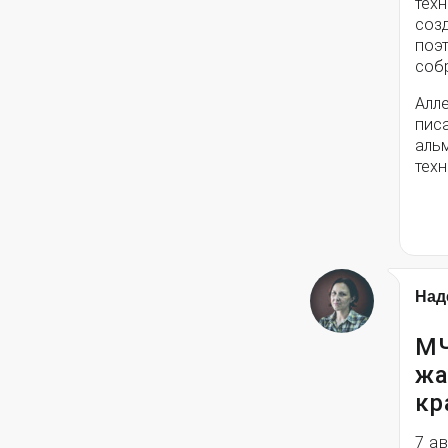
техн
соз
поэ
собр
Алле
писа
альм
техн
Над
МЧ
жа
кр
7 а