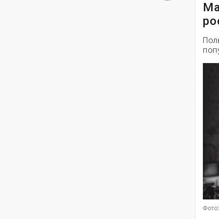
Ма
ро
Пол
поп
Фото: