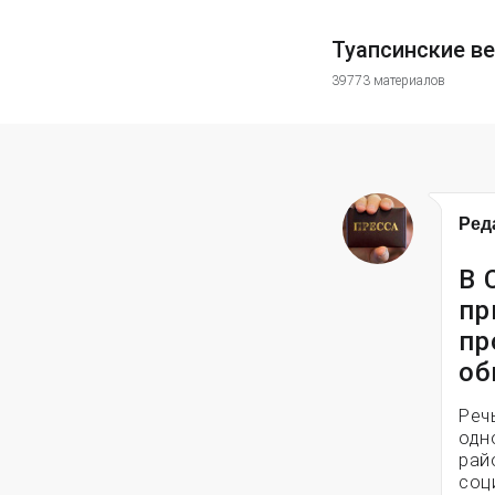
Туапсинские в
39773 материалов
Ред
В 
пр
пр
об
Реч
одн
рай
соц