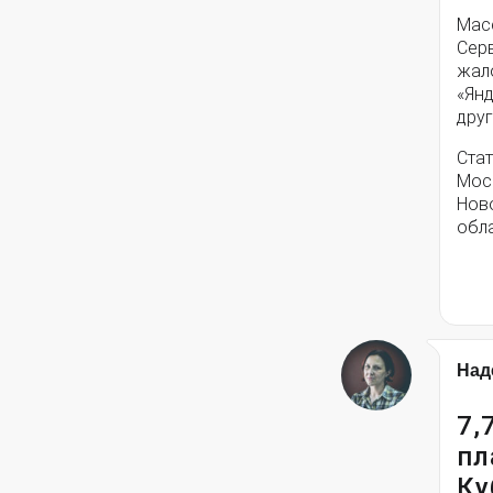
Мас
Серв
жал
«Янд
друг
Стат
Моск
Нов
обла
Над
7,
пл
Ку