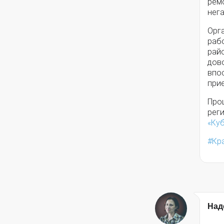
ремо
нег
Орг
раб
райо
дово
впо
при
Про
рег
«Куб
Кр
Над