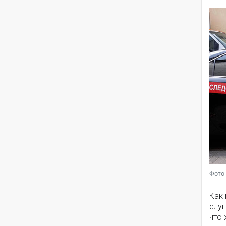
Фото 
Как 
слу
что 