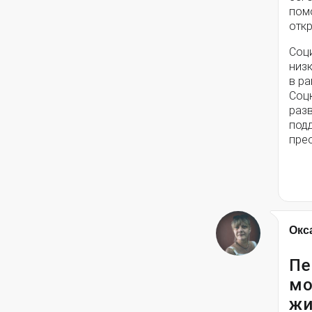
помо
откр
Соц
низ
в ра
Соц
разв
под
пре
Окс
Пе
мо
жи