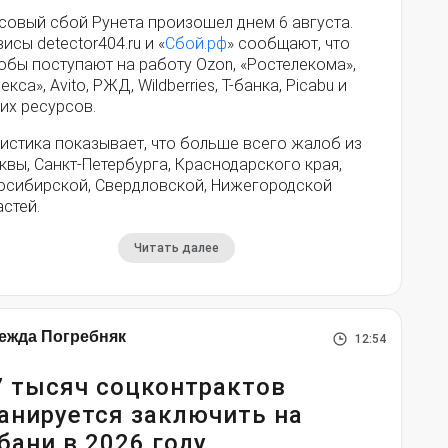
совый сбой Рунета произошел днем 6 августа.
исы detector404.ru и «
Сбой.рф
» сообщают, что
обы поступают на работу Ozon, «Ростелекома»,
екса», Avito, РЖД, Wildberries, Т-банка, Picabu и
их ресурсов.
истика показывает, что больше всего жалоб из
вы, Санкт-Петербурга, Краснодарского края,
осибирской, Свердловской, Нижегородской
стей.
Читать далее
ежда Погребняк
12:54
7 тысяч соцконтрактов
анируется заключить на
бани в 2026 году