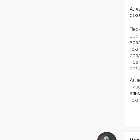
Алл
соз
Пес
вое
воз
техн
соз
поэ
собр
Алле
писа
альм
техн