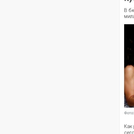
В б
мил
Фото:
Как
сег