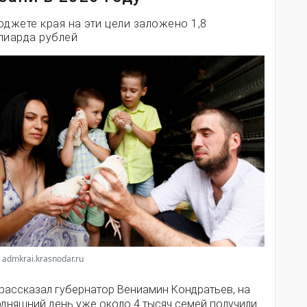
юджете края на эти цели заложено 1,8
лиарда рублей
 admkrai.krasnodar.ru
 рассказал губернатор Вениамин Кондратьев, на
одняшний день уже около 4 тысяч семей получили