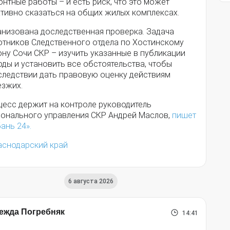
нтные работы – и есть риск, что это может
ативно сказаться на общих жилых комплексах.
анизована доследственная проверка. Задача
отников Следственного отдела по Хостинскому
ну Сочи СКР – изучить указанные в публикации
ды и установить все обстоятельства, чтобы
следствии дать правовую оценку действиям
езжих.
цесс держит на контроле руководитель
ионального управления СКР Андрей Маслов,
пишет
ань 24».
аснодарский край
6 августа 2026
ежда Погребняк
14:41