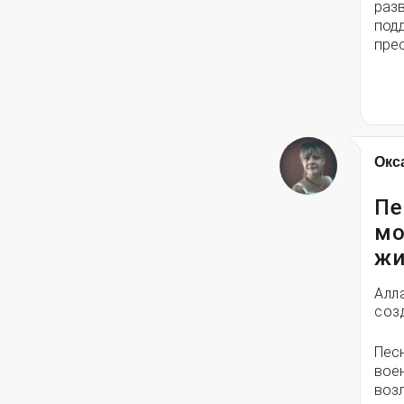
разв
под
пре
Окс
Пе
мо
жи
Алл
соз
Пес
вое
воз