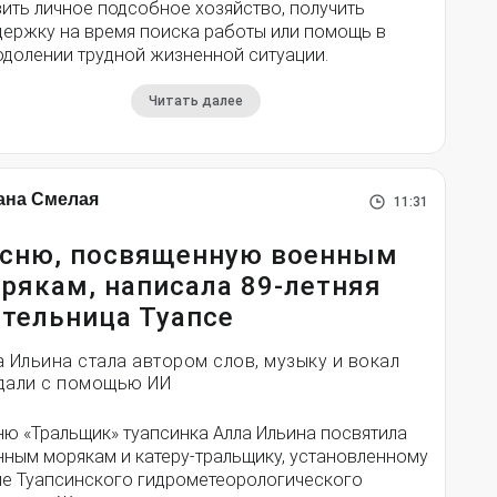
ить личное подсобное хозяйство, получить
держку на время поиска работы или помощь в
одолении трудной жизненной ситуации.
Читать далее
ана Смелая
11:31
сню, посвященную военным
рякам, написала 89-летняя
тельница Туапсе
а Ильина стала автором слов, музыку и вокал
дали с помощью ИИ
ню «Тральщик» туапсинка Алла Ильина посвятила
нным морякам и катеру-тральщику, установленному
ле Туапсинского гидрометеорологического