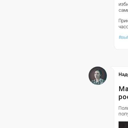
изби
сам
При
часо
вы
Над
Ма
ро
Пол
поп