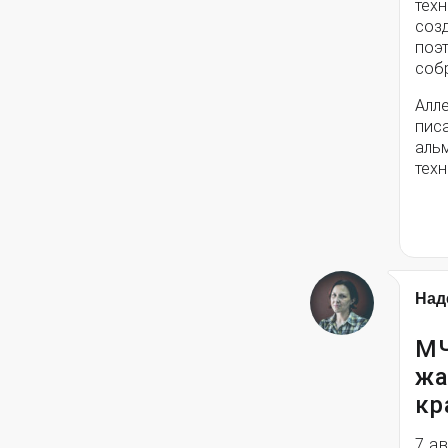
техн
соз
поэ
собр
Алле
писа
альм
техн
Над
МЧ
жа
кр
7 а