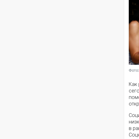
Фото:
Как
сег
помо
откр
Соц
низ
в ра
Соц