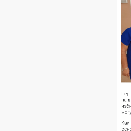
Пер
на д
изб
могу
Как 
осн