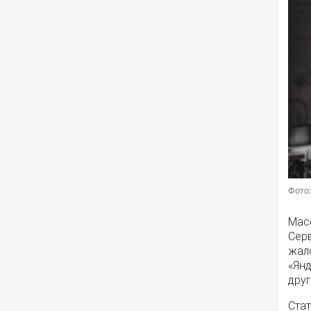
Фото:
Мас
Серв
жал
«Янд
друг
Стат