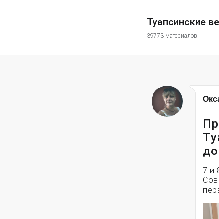
Туапсинские в
39773 материалов
Окс
Пр
Ту
до
7 и
Сов
пер