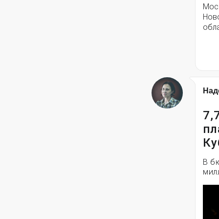
Моск
Нов
обла
Над
7,
пл
Ку
В б
мил