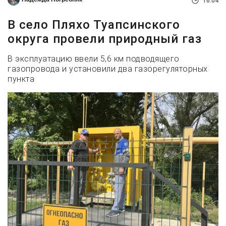
16:04
В село Пляхо Туапсинского
округа провели природный газ
В эксплуатацию ввели 5,6 км подводящего
газопровода и установили два газорегуляторных
пункта