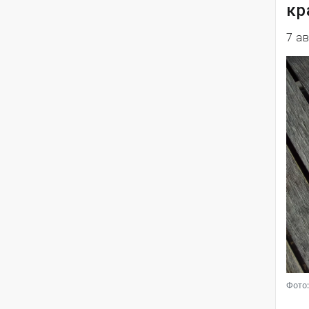
кр
7 а
Фото: