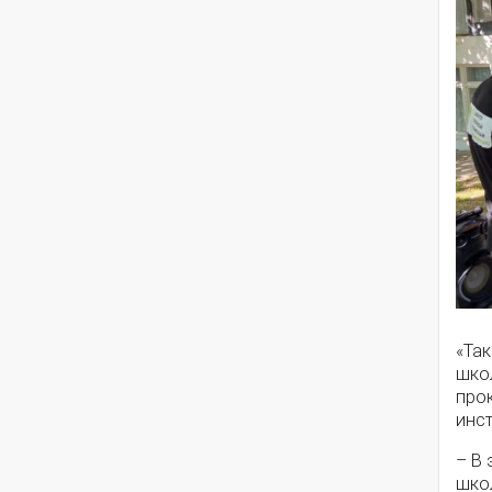
«Та
шко
про
инс
– В 
школ