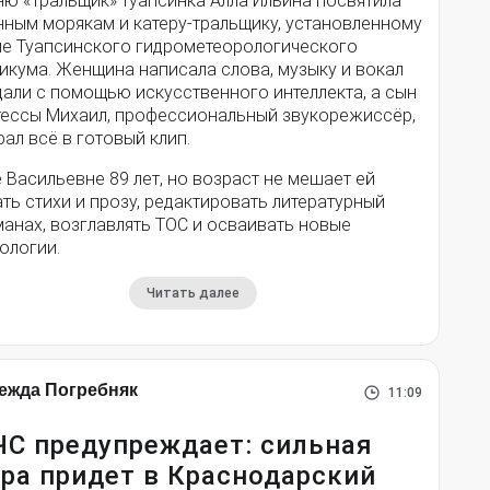
ню «Тральщик» туапсинка Алла Ильина посвятила
нным морякам и катеру-тральщику, установленному
ле Туапсинского гидрометеорологического
икума. Женщина написала слова, музыку и вокал
дали с помощью искусственного интеллекта, а сын
тессы Михаил, профессиональный звукорежиссёр,
ал всё в готовый клип.
 Васильевне 89 лет, но возраст не мешает ей
ть стихи и прозу, редактировать литературный
анах, возглавлять ТОС и осваивать новые
ологии.
Читать далее
ежда Погребняк
11:09
С предупреждает: сильная
ра придет в Краснодарский