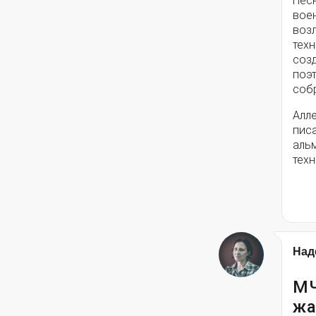
Пес
вое
воз
техн
соз
поэ
собр
Алле
писа
альм
техн
Над
МЧ
жа