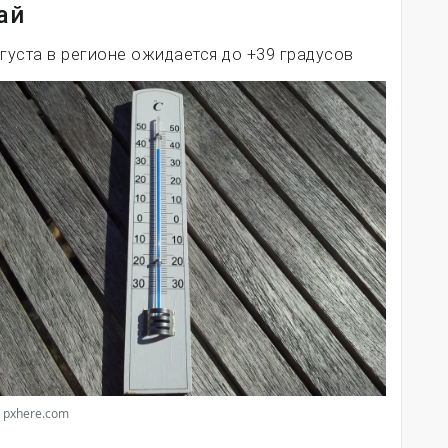
ай
вгуста в регионе ожидается до +39 градусов
 pxhere.com