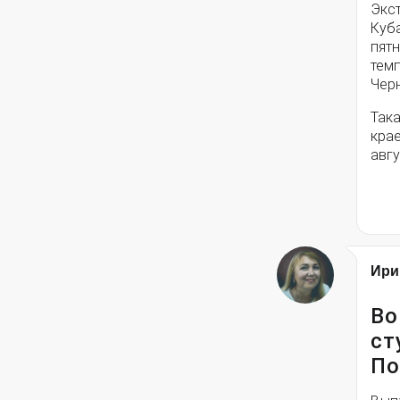
Экс
Куб
пятн
темп
Чер
Така
крае
авгу
Ири
Во
ст
По