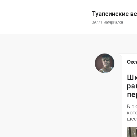
Туапсинские в
39771 материалов
Окс
Шк
ра
пе
В а
кот
шес