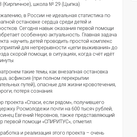
 (Кирпичное), школа № 29 (Цыпка).
жалению, в России не идеальная статистика по
запной остановке сердца среди детей и
ростков. Сегодня навык оказания первой помощи
обретает особенную актуальность. Главная задача
кта: научить детей проводить простой комплекс
оприятий для непрерывности «цепи выживания» до
зда скорой помощи, в ситуациях, когда счёт идёт
инуты.
атронем такие темы, как внезапная остановка
дца, асфиксия (при полном перекрытии
тельных путей), опасные для жизни кровотечения,
роги, потеря сознания.
р проекта «Спаси, если рядом», получившего
держку Росмолодежи почти на 600 тысяч рублей,
псинец Евгений Неровнов, также представляющий
тр первой помощи «СПИРИТУС», отметил:
работка и реализация этого проекта – очень