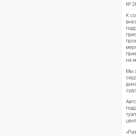
№ 28
К со
вне
под
при
прое
мер
прие
на м
Мы з
сер
дыха
судо
Авто
под
туа
цен
«Раз