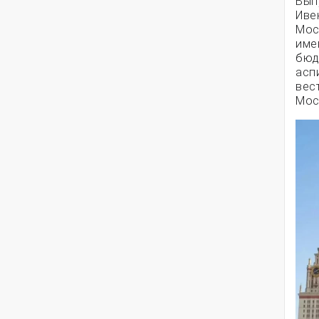
Вып
Иве
Мос
име
бюд
асп
вес
Мос