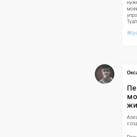
нужн
мое
упр
Туап
Кр
Окс
Пе
мо
жи
Алл
соз