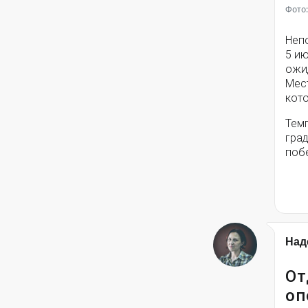
Фото:
Непо
5 и
ожи
Мес
кото
Тем
град
поб
Над
От
оп