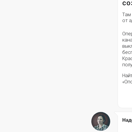
со
Там
от 
Опе
кана
вык
бес
Кра
полу
Най
«Оп
Над