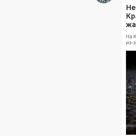
Не
Кр
жа
На 
из-