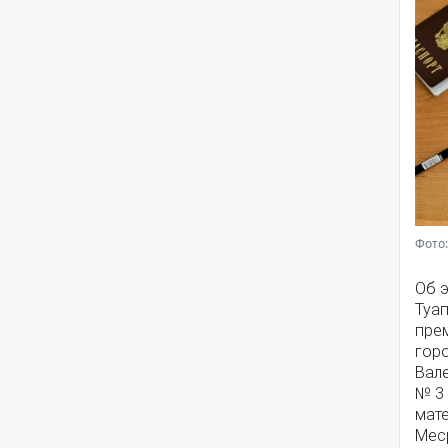
Фото:
Об 
Туа
прем
гор
Вал
№ 3 
мат
Мес