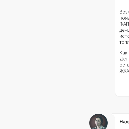
Воз
появ
ФАП
ден
исп
топ
Как
Ден
ост
ЖКХ
Над