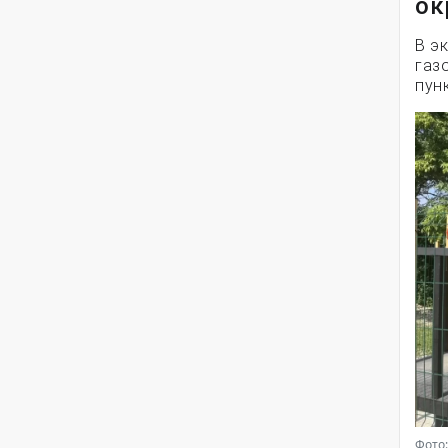
ок
В э
газ
пун
Фото: