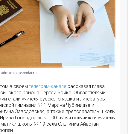
 admkrai.krasnodar.ru
этом в своем
телеграм-канале
рассказал глава
псинского района Сергей Бойко. Обладателями
ии стали учителя русского языка и литературы
одской гимназии № 1 Марина Чубинидзе и
ентина Заводовская, а также преподаватель школы
Ирина Говердовская. 100 тысяч получила и учитель
ематики школы № 19 села Ольгинка Айастан
ропян.