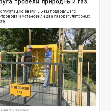
руга провели природный газ
ксплуатацию ввели 5,6 км подводящего
опровода и установили два газорегуляторных
кта
 admkrai.krasnodar.ru