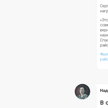
Сер
нагр
«Это
совм
верн
наук
Спас
рай
вы
рай
Над
В 