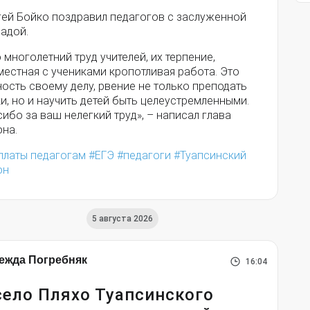
гей Бойко поздравил педагогов с заслуженной
адой.
 многолетний труд учителей, их терпение,
естная с учениками кропотливая работа. Это
ость своему делу, рвение не только преподать
и, но и научить детей быть целеустремленными.
ибо за ваш нелегкий труд», – написал глава
она.
платы педагогам
ЕГЭ
педагоги
Туапсинский
он
5 августа 2026
ежда Погребняк
16:04
село Пляхо Туапсинского