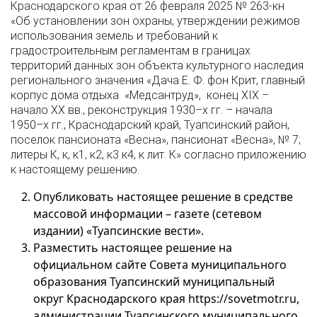
Краснодарского края от 26 февраля 2025 № 263-кн
«Об установлении зон охраны, утверждении режимов
использования земель и требований к
градостроительным регламентам в границах
территорий данных зон объекта культурного наследия
регионального значения «Дача Е. Ф. фон Крит, главный
корпус дома отдыха «Медсантруд», конец XIX –
начало XX вв., реконструкция 1930–х гг. – начала
1950–х гг., Краснодарский край, Туапсинский район,
поселок пансионата «Весна», пансионат «Весна», № 7;
литеры К, к, к1, к2, к3 к4, к лит. К» согласно приложению
к настоящему решению.
Опубликовать настоящее решение в средстве
массовой информации – газете (сетевом
издании) «Туапсинские вести».
Разместить настоящее решение на
официальном сайте Совета муниципального
образования Туапсинский муниципальный
округ Краснодарского края https://sovetmotr.ru,
администрации Туапсинского муниципального