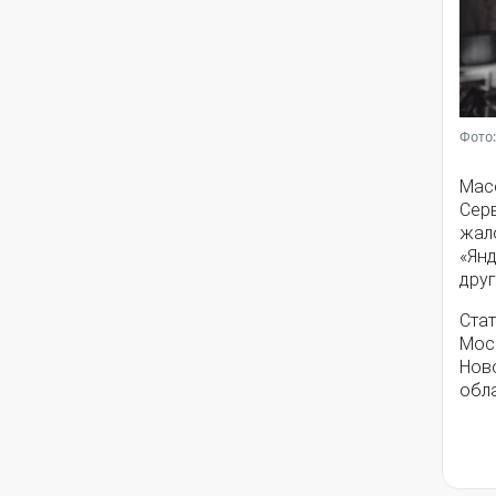
Фото:
Мас
Серв
жал
«Янд
друг
Стат
Моск
Нов
обла