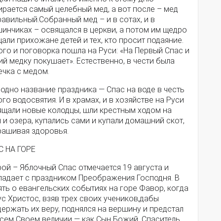
рается самый целебный мед, а вот после – мед
авильный.Собранный мед – и в сотах, и в
инчиках – освящался в церкви, а потом им щедро
али прихожане детей и тех, кто просит подаяние.
ого и поговорка пошла на Руси: «На Первый Спас и
й медку покушает». Естественно, в чести была
ечка с медом.
одно название праздника — Спас на воде в честь
го водосвятия. И в храмах, и в хозяйстве на Руси
ящали новые колодцы, шли крестным ходом на
 и озера, купались сами и купали домашний скот,
рашивая здоровья.
С НА ГОРЕ
ой – Яблочный Спас отмечается 19 августа и
падает с праздником Преображения Господня. В
ть о евангельских событиях на горе Фавор, когда
с Христос, взяв трех своих учеников,дабы
ержать их веру, поднялся на вершину и предстал
всем Своем величии — как Сын Божий. Спаситель