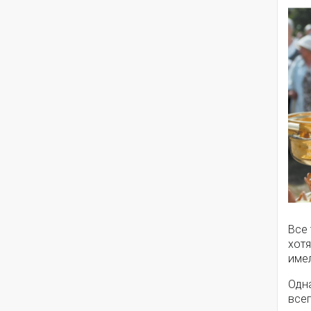
Все
хотя
имел
Одн
все