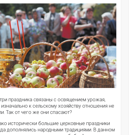
 три праздника связаны с освящением урожая,
 изначально к сельскому хозяйству отношения не
и. Так от чего же они спасают?
ако исторически большие церковные праздники
гда дополнялись народными традициями. В данном