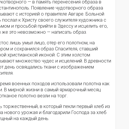
укотворного — в память перенесения образа в
стантинополь. Появление чудотворного образа
ывают с историей о правителе Авгаре. Больной
 послал к Христу своего служителя-художника с
мом и просьбой прийти в Эдессу и исцелить его,
и же это невозможно — написать образ.
тос лишь умыл лицо, отер его полотном, на
ором и сохранился образ Спасителя, ставший
ой христианской иконой. С этим холстом
зывают множество чудес и исцелений. В древности
тот день освящались ткани с изображением
ителя.
время военных походов использовали полотна как
ги. В мирной жизни в самый ярмарочный месяц
тканое полотно везли на торг.
ь торжественный, в который пекли первый хлеб из
а нового урожая и благодарили Господа за хлеб
ущный на каждый день.