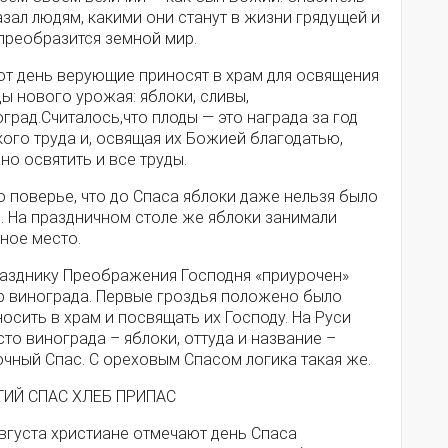
зал людям, какими они станут в жизни грядущей и
преобразится земной мир.
от день верующие приносят в храм для освящения
ы нового урожая: яблоки, сливы,
град.Считалось,что плоды — это награда за год
ого труда и, освящая их Божией благодатью,
о освятить и все труды.
 поверье, что до Спаса яблоки даже нельзя было
. На праздничном столе же яблоки занимали
ное место.
разднику Преображения Господня «приурочен»
р винограда. Первые гроздья положено было
осить в храм и посвящать их Господу. На Руси
то винограда – яблоки, оттуда и название –
чный Спас. С ореховым Спасом логика такая же.
ТИЙ СПАС ХЛЕБ ПРИПАС
вгуста христиане отмечают день Спаса