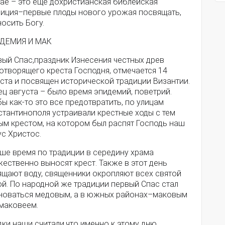
чае – это еще дохристианская библейская
диция–первые плоды нового урожая посвящать,
осить Богу.
ДЕМИЯ И МАК
вый Спас,праздник Изнесения честных древ
отворящего креста Господня, отмечается 14
ста и посвящен исторической традиции Византии.
ц августа – было время эпидемий, поветрий.
ы как-то это все предотвратить, по улицам
стантинополя устраивали крестные ходы с тем
ым крестом, на котором был распят Господь наш
с Христос.
аше время по традиции в середину храма
ественно выносят крест. Также в этот день
ящают воду, священники окропляют всех святой
ой. По народной же традиции первый Спас стал
новаться медовым, а в южных районах–маковым
 маковеем.
ки наши считали,что именно к этому дню