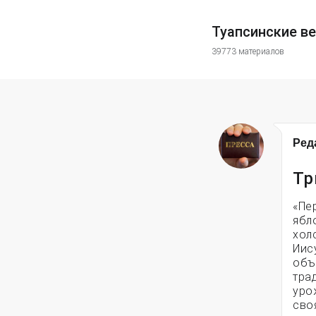
Туапсинские в
39773 материалов
Ред
Тр
«Пе
ябл
хол
Иис
объ
тра
уро
сво