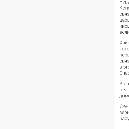
Нер
Кон
связ
царь
пись
есл
Хрис
кот
перв
свя
в э
Спас
Во 
стя
домо
Ден
зерн
нас