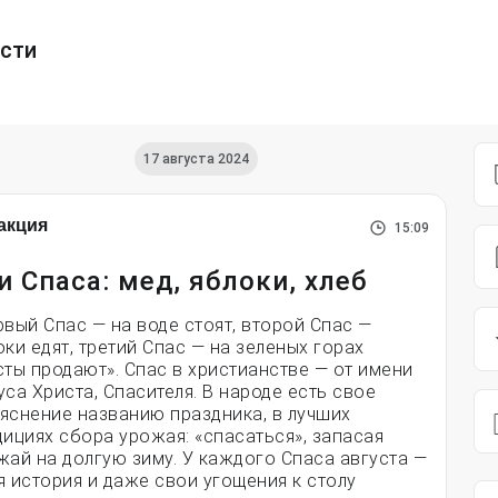
ести
17 августа 2024
акция
15:09
и Спаса: мед, яблоки, хлеб
рвый Спас — на воде стоят, второй Спас —
оки едят, третий Спас — на зеленых горах
сты продают». Спас в христианстве — от имени
уса Христа, Спасителя. В народе есть свое
яснение названию праздника, в лучших
дициях сбора урожая: «спасаться», запасая
жай на долгую зиму. У каждого Спаса августа —
я история и даже свои угощения к столу