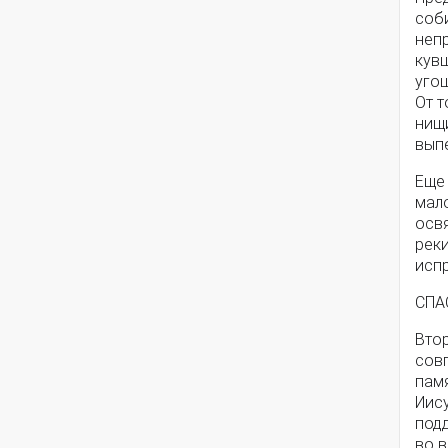
соби
непр
кувш
угощ
От т
нищи
вып
Еще 
мало
осв
реки
исп
СПА
Втор
сов
памя
Иису
подд
во 