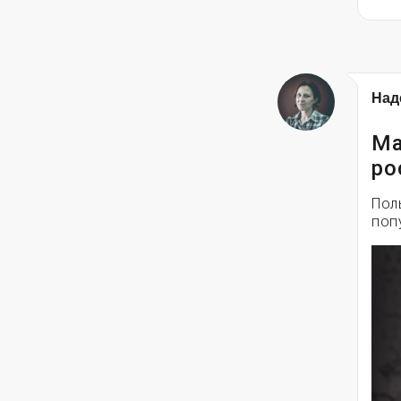
Над
Ма
ро
Пол
поп