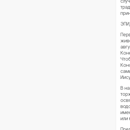
слу
тра
прин
ЭПИ
Пер
жив
авгу
Коне
Чтоб
Кон
сам
Иису
В н
торж
осв
вод
име
или
Пред