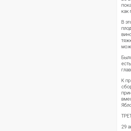
пока
как 
В эт
плод
вино
тяжк
можн
Было
есть
глав
К п
сбо
прин
вмес
Ябло
ТРЕ
29 а