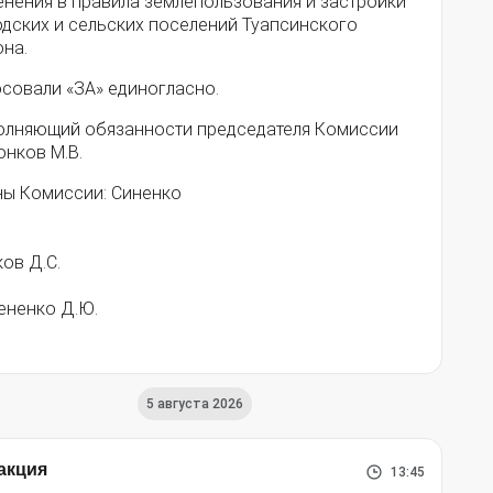
енения в правила землепользования и застройки
одских и сельских поселений Туапсинского
она.
осовали «ЗА» единогласно.
олняющий обязанности председателя Комиссии
онков М.В.
ны Комиссии: Синенко
М.А.
рков Д.С.
ененко Д.Ю.
5 августа 2026
акция
13:45