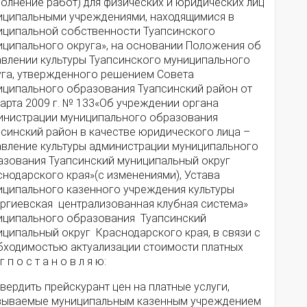
олнение работ) для физических и юридических лиц
иципальными учреждениями, находящимися в
иципальной собственности Туапсинского
иципального округа», на основании Положения об
авлении культуры Туапсинского муниципального
уга, утвержденного решением Совета
иципального образования Туапсинский район от
арта 2009 г. № 133«Об учреждении органа
инистрации муниципального образования
псинский район в качестве юридического лица –
авление культуры администрации муниципального
азования Туапсинский муниципальный округ
нодарского края»(с изменениями), Устава
иципального казенного учреждения культуры
оргиевская централизованная клубная система»
иципального образования Туапсинский
иципальный округ Краснодарского края, в связи с
бходимостью актуализации стоимости платных
г п о с т а н о в л я ю:
твердить прейскурант цен на платные услуги,
зываемые муниципальным казенным учреждением