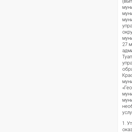
(вып
мун
мун
мун
упр
окр
мун
27 м
адм
Туа
упр
обр
Крас
мун
«Ге
мун
мун
нео
услу
1. У
ока