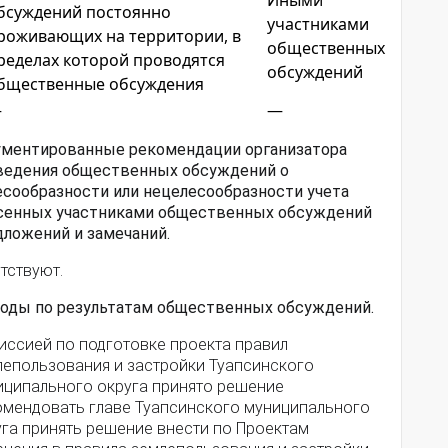
Иными
бсуждений постоянно
участниками
роживающих на территории, в
общественных
ределах которой проводятся
обсуждений
бщественные обсуждения
—
—
ументированные рекомендации организатора
ведения общественных обсуждений о
есообразности или нецелесообразности учета
сенных участниками общественных обсуждений
дложений и замечаний.
тствуют.
оды по результатам общественных обсуждений.
иссией по подготовке проекта правил
лепользования и застройки Туапсинского
иципального округа принято решение
омендовать главе Туапсинского муниципального
уга принять решение внести по Проектам