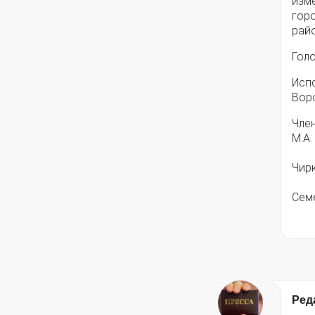
изм
гор
рай
Гол
Исп
Вор
Чле
Чи
Сем
Ред