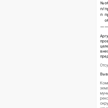
№
о
п/
п
п
п
о
—
Арг
про
цел
вне
пре
Отсу
Выв
Ком
зем
мун
рек
окр