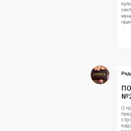
кул
сис
мун
при
Ред
ПО
№
О п
пре
стр
кад