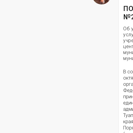
ПО
№
Об 
усл
учр
цен
мун
мун
В с
октя
орг
Феде
при
еди
адм
Туа
края
Поря