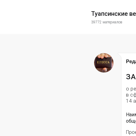
Туапсинские в
39772 материалов
Ред
ЗА
о р
в с
14 а
Наи
общ
Про