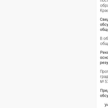
пос
обр
Крас
Све
обс
общ
В о
общ
Рек
осн
рез
Про
град
№ 57
Пре
обс
У