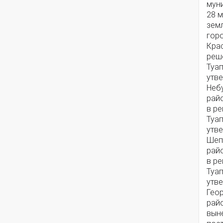
мун
28 м
зем
гор
Крас
реш
Туап
утв
Неб
рай
в р
Туап
утв
Шеп
рай
в р
Туап
утв
Гео
райо
вын