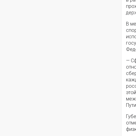
про
дер
В ме
спо
исп
гос
Фед
— С
отн
сбе
каж
рос
это
меж
Пути
Губ
отме
физк