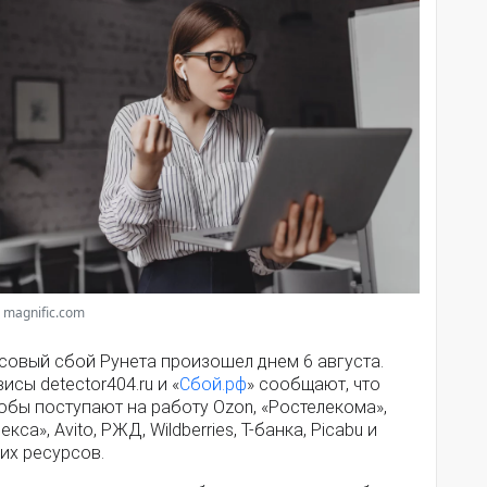
 magnific.com
совый сбой Рунета произошел днем 6 августа.
исы detector404.ru и «
Сбой.рф
» сообщают, что
обы поступают на работу Ozon, «Ростелекома»,
екса», Avito, РЖД, Wildberries, Т-банка, Picabu и
их ресурсов.