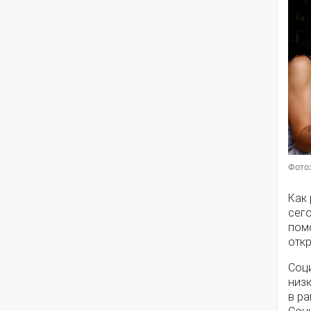
Фото:
Как
сег
помо
откр
Соц
низ
в ра