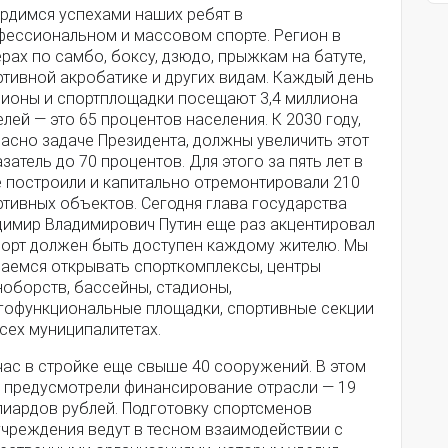
ордимся успехами наших ребят в
фессиональном и массовом спорте. Регион в
рах по самбо, боксу, дзюдо, прыжкам на батуте,
ртивной акробатике и других видам. Каждый день
дионы и спортплощадки посещают 3,4 миллиона
лей — это 65 процентов населения. К 2030 году,
асно задаче Президента, должны увеличить этот
затель до 70 процентов. Для этого за пять лет в
е построили и капитально отремонтировали 210
ртивных объектов. Сегодня глава государства
димир Владимирович Путин еще раз акцентировал
порт должен быть доступен каждому жителю. Мы
раемся открывать спорткомплексы, центры
ноборств, бассейны, стадионы,
гофункциональные площадки, спортивные секции
сех муниципалитетах.
час в стройке еще свыше 40 сооружений. В этом
у предусмотрели финансирование отрасли — 19
лиардов рублей. Подготовку спортсменов
учреждения ведут в тесном взаимодействии с