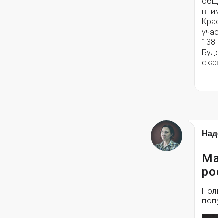
общ
вним
Кра
учас
138 
Буд
ска
Над
Ма
ро
Пол
поп