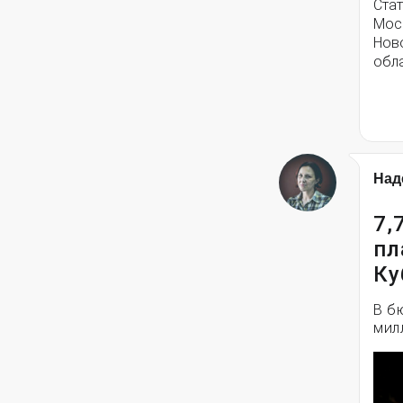
Стат
Моск
Нов
обла
Над
7,
пл
Ку
В б
мил