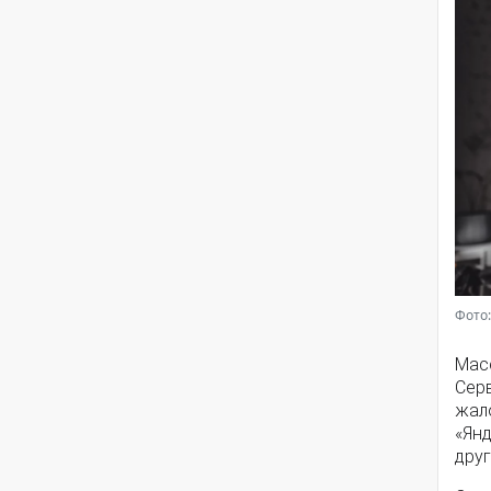
Фото:
Мас
Серв
жал
«Янд
друг