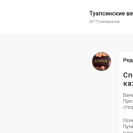
Туапсинские в
39773 материалов
Ред
Сп
ка
Вен
Пре
спо
Осн
Пути
в ра