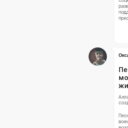
Соц
разв
под
пре
Окс
Пе
мо
жи
Алл
соз
Пес
вое
воз