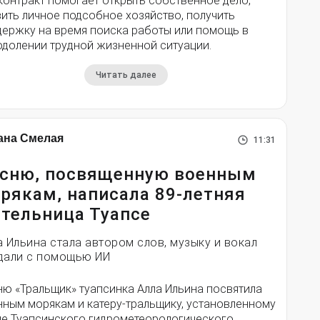
контракт помогает открыть собственное дело,
ить личное подсобное хозяйство, получить
держку на время поиска работы или помощь в
одолении трудной жизненной ситуации.
Читать далее
ана Смелая
11:31
сню, посвященную военным
рякам, написала 89-летняя
тельница Туапсе
а Ильина стала автором слов, музыку и вокал
дали с помощью ИИ
ню «Тральщик» туапсинка Алла Ильина посвятила
нным морякам и катеру-тральщику, установленному
ле Туапсинского гидрометеорологического