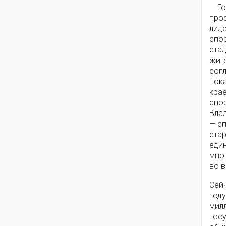
— Г
про
лиде
спо
ста
жите
согл
пока
кра
спо
Вла
— с
ста
еди
мно
во в
Сей
год
мил
гос