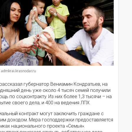
 admkrai.krasnodar.ru
 рассказал губернатор Вениамин Кондратьев, на
одняшний день уже около 4 тысяч семей получили
щь по соцконтракту. Из них более 1,3 тысячи – на
ытие своего дела, и 400 на ведения ЛПХ.
иальный контракт могут заключить граждане с
ким доходом. Мера господдержки предоставляется
мках национального проекта «Семья».