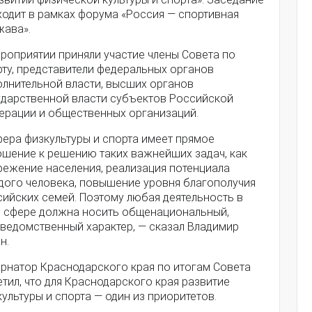
ходит в рамках форума «Россия — спортивная
жава».
роприятии приняли участие члены Совета по
рту, представители федеральных органов
олнительной власти, высших органов
ударственной власти субъектов Российской
ерации и общественных организаций.
фера физкультуры и спорта имеет прямое
ошение к решению таких важнейших задач, как
режение населения, реализация потенциала
дого человека, повышение уровня благополучия
сийских семей. Поэтому любая деятельность в
й сфере должна носить общенациональный,
ведомственный характер, — сказал Владимир
н.
ернатор Краснодарского края по итогам Совета
тил, что для Краснодарского края развитие
ультуры и спорта — один из приоритетов.