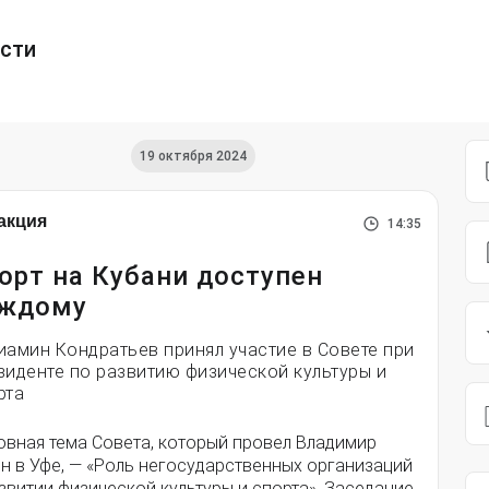
ести
19 октября 2024
акция
14:35
орт на Кубани доступен
ждому
иамин Кондратьев принял участие в Совете при
зиденте по развитию физической культуры и
рта
овная тема Совета, который провел Владимир
н в Уфе, — «Роль негосударственных организаций
звитии физической культуры и спорта». Заседание