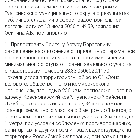
основании заключения комиссии по подготовке
проекта правил землепользования и застройки
Туапсинского муниципального округа о результатах
публичных слушаний в сфере градостроительной
деятельности от 13 июля 2026 г. № 59, заявления
Осипяна А.Б. постановляю:
1. Предоставить Осипяну Артуру Баратовичу
разрешение на отклонение от предельных параметров
разрешенного строительства в части уменьшения
минимального отступа от границ земельного участка
с кадастровым номером 23:33:0606020:1170,
находящегося в территориальной зоне О1 «Зона
делового, общественного и коммерческого
назначения», площадью 256 кв.м, расположенного по
адресу: Краснодарский край, Туапсинский район, пгт.
Джубга, Новороссийское шоссе, 84 «Б», с южной
границы земельного участка с 3 метров до 1 метра, с
восточной границы земельного участка с 3 метров до
1 метра, при условии соблюдения противопожарных,
санитарных и других норм и правил, действующих на
территории Российской Федерации, при размещении