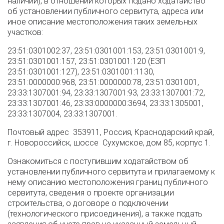
наличии), в отношении которых подано ходатайство
об установлении публичного сервитута, адреса или
иное описание местоположения таких земельных
участков:
23:51:0301002:37, 23:51:0301001:153, 23:51:0301001:9,
23:51:0301001:157, 23:51:0301001:120 (ЕЗП
23:51:0301001:127), 23:51:0301001:1130,
23:51:0000000:968, 23:51:0000000:78, 23:51:0301001,
23:33:1307001:94, 23:33:1307001:93, 23:33:1307001:72,
23:33:1307001:46, 23:33:0000000:3694, 23:33:1305001,
23:33:1307004, 23:33:1307001.
Почтовый адрес 353911, Россия, Краснодарский край,
г. Новороссийск, шоссе Сухумское, дом 85, корпус 1.
Ознакомиться с поступившим ходатайством об
установлении публичного сервитута и прилагаемому к
нему описанию местоположения границ публичного
сервитута, сведения о проекте организации
строительства, о договоре о подключении
(технологического присоединения), а также подать