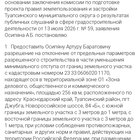
основании заключения комиссии по подготовке
проекта правил землепользования и застройки
Туапсинского муниципального округа о результатах
публичных слушаний в сфере градостроительной
деятельности от 13 июля 2026 г. № 59, заявления
Осипяна А.Б. постановляю:
1. Предоставить Осипяну Артуру Баратовичу
разрешение на отклонение от предельных параметров
разрешенного строительства в части уменьшения
минимального отступа от границ земельного участка
с кадастровым номером 23:33:0606020:1170,
находящегося в территориальной зоне О1 «Зона
делового, общественного и коммерческого
назначения», площадью 256 кв.м, расположенного по
адресу: Краснодарский край, Туапсинский район, пгт.
Джубга, Новороссийское шоссе, 84 «Б», с южной
границы земельного участка с 3 метров до 1 метра, с
восточной границы земельного участка с 3 метров до
1 метра, при условии соблюдения противопожарных,
санитарных и других норм и правил, действующих на
территории Российской Федерации, при размещении