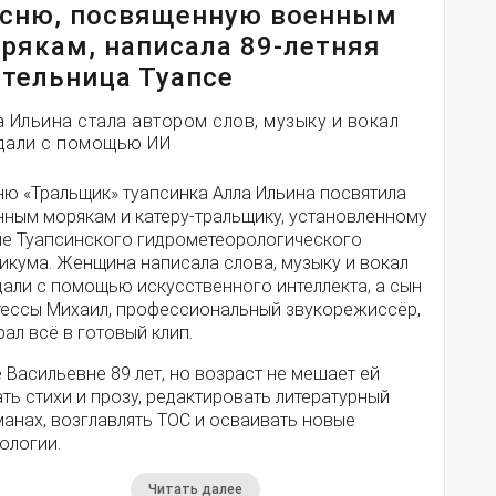
сню, посвященную военным
рякам, написала 89-летняя
тельница Туапсе
а Ильина стала автором слов, музыку и вокал
дали с помощью ИИ
ню «Тральщик» туапсинка Алла Ильина посвятила
нным морякам и катеру-тральщику, установленному
ле Туапсинского гидрометеорологического
икума. Женщина написала слова, музыку и вокал
дали с помощью искусственного интеллекта, а сын
тессы Михаил, профессиональный звукорежиссёр,
ал всё в готовый клип.
 Васильевне 89 лет, но возраст не мешает ей
ть стихи и прозу, редактировать литературный
анах, возглавлять ТОС и осваивать новые
ологии.
Читать далее