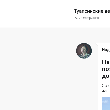
Туапсинские в
39773 материалов
Над
На
по
до
Со 
жел