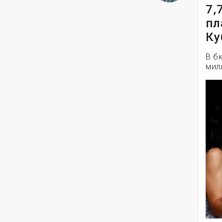
7,
пл
Ку
В б
мил