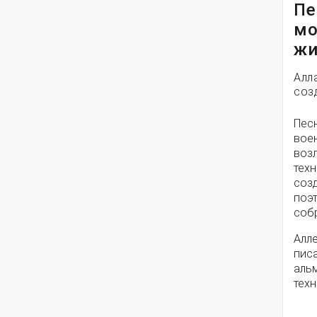
Пе
мо
жи
Алл
соз
Пес
вое
воз
техн
соз
поэ
собр
Алле
писа
альм
техн