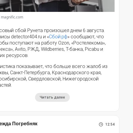
 magnific.com
совый сбой Рунета произошел днем 6 августа.
исы detector404.ru и «
Сбой.рф
» сообщают, что
обы поступают на работу Ozon, «Ростелекома»,
екса», Avito, РЖД, Wildberries, Т-банка, Picabu и
их ресурсов.
истика показывает, что больше всего жалоб из
вы, Санкт-Петербурга, Краснодарского края,
осибирской, Свердловской, Нижегородской
стей.
Читать далее
ежда Погребняк
12:54