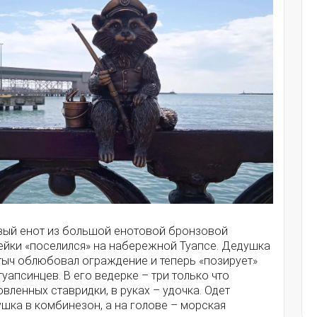
вый енот из большой енотовой бронзовой
ейки «поселился» на набережной Туапсе. Дедушка
тыч облюбовал ограждение и теперь «позирует»
туапсинцев. В его ведерке – три только что
вленных ставридки, в руках – удочка. Одет
шка в комбинезон, а на голове – морская