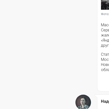
Фото:
Мас
Серв
жал
«Янд
друг
Стат
Моск
Нов
обла
Над