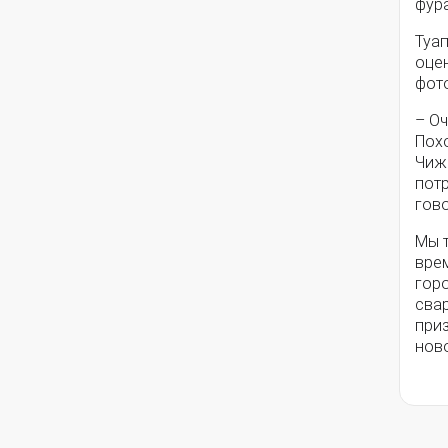
фур
Туа
оце
фот
– Оч
Похо
Чиж
потр
гов
Мы 
вре
горо
свар
при
нов