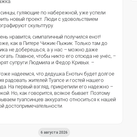
ажка.
псинцы, гуляющие по набережной, уже успели
нить новый проект. Люди с удовольствием
ографируют скульптуру.
ень нравится, симпатичный получился енот!
же, как в Питере Чижик-Пыжик. Только там до
ика не доберешься, а у нас – можно даже
огать. Главное, чтобы никто его отсюда не унёс, –
орят супруги Людмила и Федор Кривых. –
тоже надеемся, что дедушка Енотыч будет долгое
мя радовать жителей Туапсе и гостей нашего
да. На первый взгляд, прикрепили его надежно –
кой. Но, как говорится, всякое бывает. Поэтому
зываем туапсинцев аккуратно относиться к нашей
ой достопримечательности.
6 августа 2026