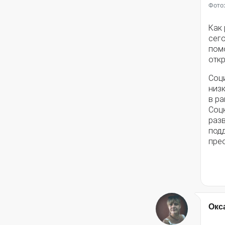
Фото:
Как
сег
помо
откр
Соц
низ
в ра
Соц
разв
под
пре
Окс