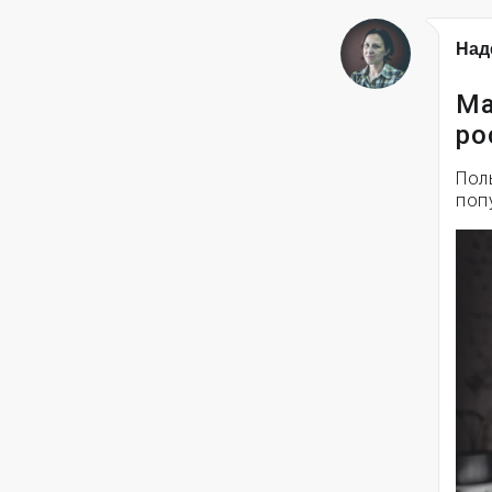
Над
Ма
ро
Пол
поп