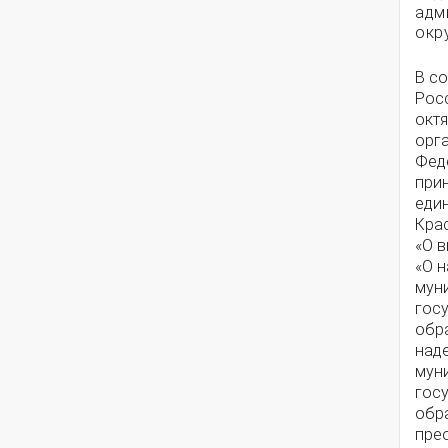
адм
окр
В со
Рос
окт
орг
Феде
при
еди
Крас
«О 
«О 
мун
гос
обра
над
мун
гос
обра
пре