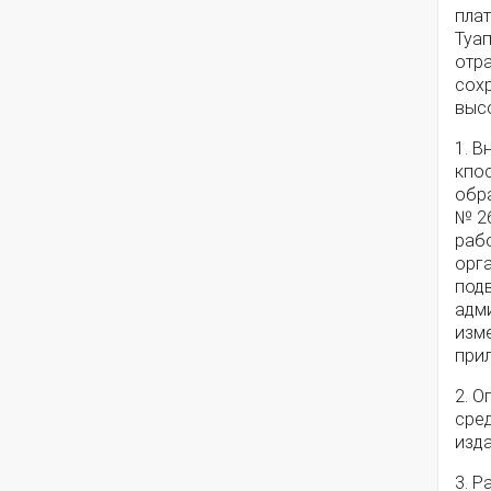
пла
Туа
отра
сох
высо
1. 
кпо
обра
№ 2
раб
орг
под
адм
изм
при
2. 
сре
изда
3. 