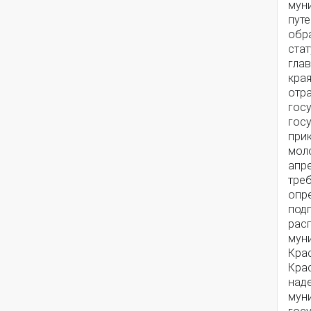
мун
пут
обр
ста
гла
края
отр
гос
гос
при
мол
апр
тре
опре
подп
рас
мун
Кра
Крас
над
мун