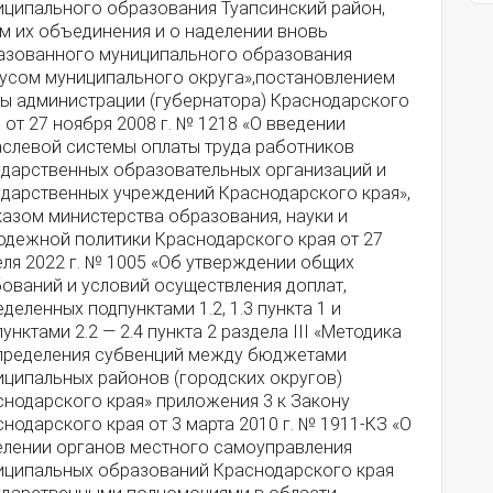
иципального образования Туапсинский район,
ем их объединения и о наделении вновь
азованного муниципального образования
тусом муниципального округа»,постановлением
вы администрации (губернатора) Краснодарского
 от 27 ноября 2008 г. № 1218 «О введении
аслевой системы оплаты труда работников
ударственных образовательных организаций и
ударственных учреждений Краснодарского края»,
казом министерства образования, науки и
одежной политики Краснодарского края от 27
еля 2022 г. № 1005 «Об утверждении общих
бований и условий осуществления доплат,
деленных подпунктами 1.2, 1.3 пункта 1 и
унктами 2.2 — 2.4 пункта 2 раздела III «Методика
пределения субвенций между бюджетами
иципальных районов (городских округов)
снодарского края» приложения 3 к Закону
нодарского края от 3 марта 2010 г. № 1911-КЗ «О
елении органов местного самоуправления
иципальных образований Краснодарского края