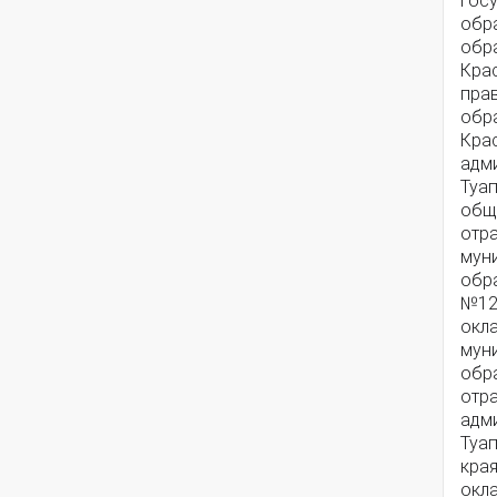
гос
обр
обр
Крас
пра
обр
Кра
адм
Туап
общ
отр
мун
обра
№12
окла
мун
обр
отр
адм
Туа
края
окл