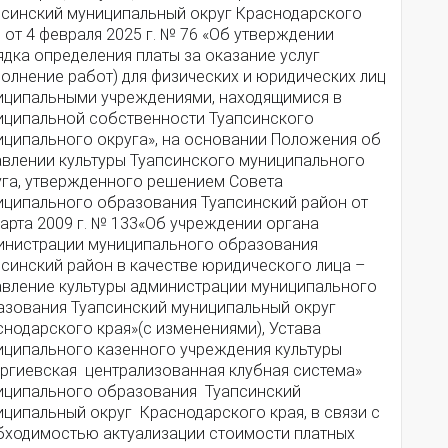
псинский муниципальный округ Краснодарского
 от 4 февраля 2025 г. № 76 «Об утверждении
дка определения платы за оказание услуг
олнение работ) для физических и юридических лиц
иципальными учреждениями, находящимися в
иципальной собственности Туапсинского
иципального округа», на основании Положения об
авлении культуры Туапсинского муниципального
уга, утвержденного решением Совета
иципального образования Туапсинский район от
арта 2009 г. № 133«Об учреждении органа
инистрации муниципального образования
псинский район в качестве юридического лица –
авление культуры администрации муниципального
азования Туапсинский муниципальный округ
нодарского края»(с изменениями), Устава
иципального казенного учреждения культуры
оргиевская централизованная клубная система»
иципального образования Туапсинский
иципальный округ Краснодарского края, в связи с
бходимостью актуализации стоимости платных