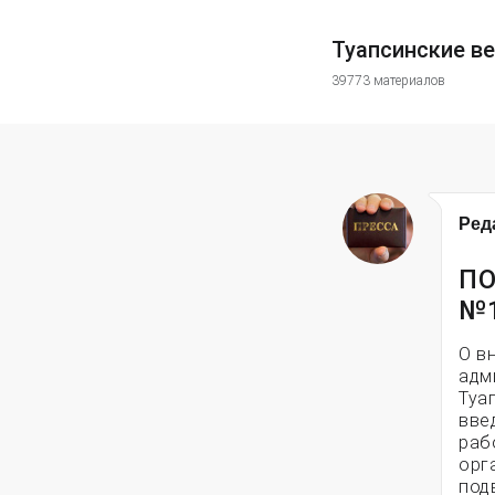
Туапсинские в
39773 материалов
Ред
ПО
№
О в
адм
Туа
вве
раб
орг
под