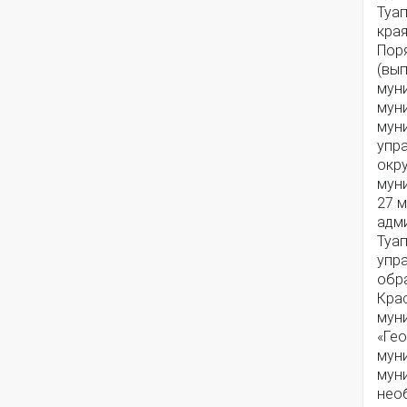
Туа
края
Поря
(вып
мун
мун
мун
упр
окр
мун
27 м
адм
Туа
упр
обр
Крас
мун
«Ге
мун
мун
нео