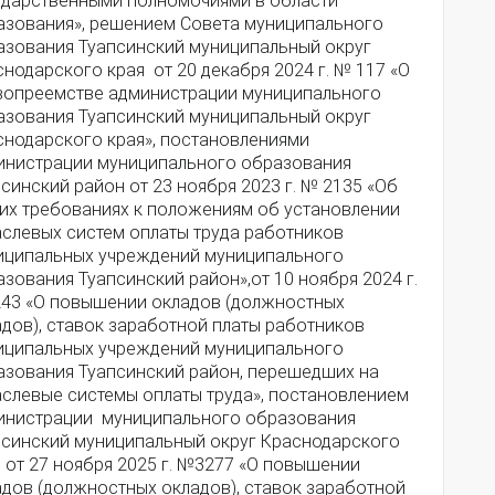
ударственными полномочиями в области
азования», решением Совета муниципального
азования Туапсинский муниципальный округ
нодарского края от 20 декабря 2024 г. № 117 «О
вопреемстве администрации муниципального
азования Туапсинский муниципальный округ
снодарского края», постановлениями
инистрации муниципального образования
синский район от 23 ноября 2023 г. № 2135 «Об
их требованиях к положениям об установлении
аслевых систем оплаты труда работников
иципальных учреждений муниципального
зования Туапсинский район»,от 10 ноября 2024 г.
43 «О повышении окладов (должностных
дов), ставок заработной платы работников
иципальных учреждений муниципального
азования Туапсинский район, перешедших на
аслевые системы оплаты труда», постановлением
инистрации муниципального образования
псинский муниципальный округ Краснодарского
 от 27 ноября 2025 г. №3277 «О повышении
адов (должностных окладов), ставок заработной