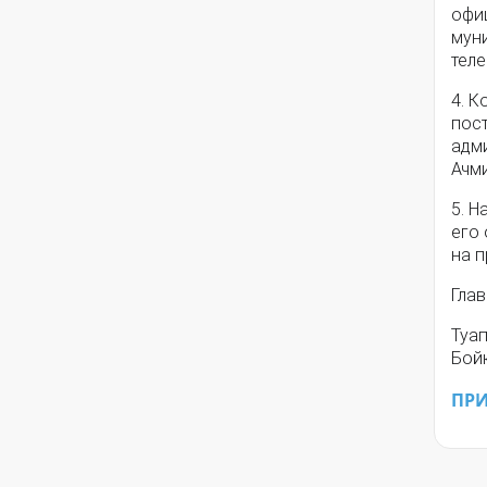
офи
мун
тел
4. 
пос
адм
Ачми
5. Н
его
на п
Глав
Туа
Бой
ПР