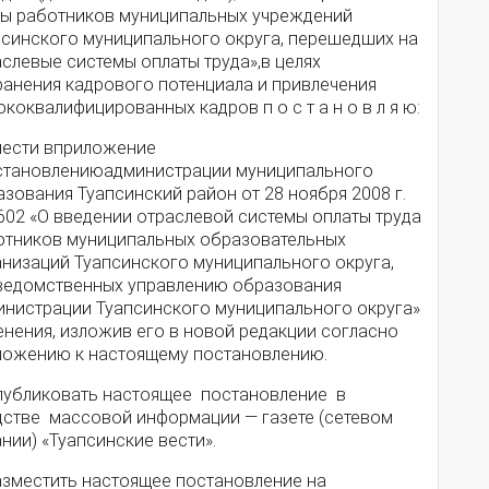
ты работников муниципальных учреждений
псинского муниципального округа, перешедших на
слевые системы оплаты труда»,в целях
ранения кадрового потенциала и привлечения
коквалифицированных кадров п о с т а н о в л я ю:
Внести вприложение
становлениюадминистрации муниципального
зования Туапсинский район от 28 ноября 2008 г.
602 «О введении отраслевой системы оплаты труда
отников муниципальных образовательных
анизаций Туапсинского муниципального округа,
ведомственных управлению образования
инистрации Туапсинского муниципального округа»
енения, изложив его в новой редакции согласно
ложению к настоящему постановлению.
Опубликовать настоящее постановление в
дстве массовой информации — газете (сетевом
нии) «Туапсинские вести».
Разместить настоящее постановление на