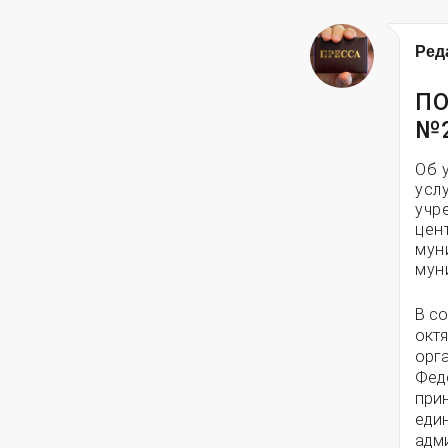
Ред
ПО
№
Об 
усл
учр
цен
мун
мун
В с
октя
орг
Феде
при
еди
адм