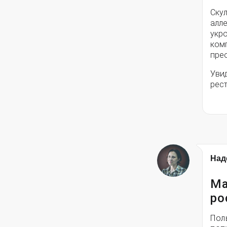
Ску
алле
укро
ком
пре
Уви
рес
Над
Ма
ро
Пол