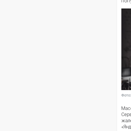
поп
Фото:
Мас
Серв
жал
«Янд