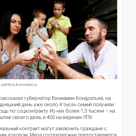
 admkrai.krasnodar.ru
 рассказал губернатор Вениамин Кондратьев, на
одняшний день уже около 4 тысяч семей получили
щь по соцконтракту. Из них более 1,3 тысячи – на
ытие своего дела, и 400 на ведения ЛПХ.
иальный контракт могут заключить граждане с
ким доходом. Мера господдержки предоставляется