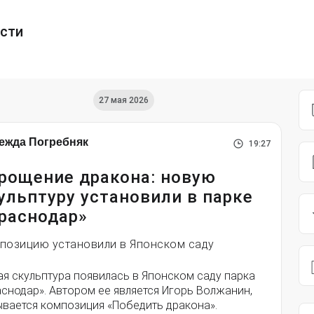
ести
27 мая 2026
ежда Погребняк
19:27
рощение дракона: новую
ульптуру установили в парке
раснодар»
позицию установили в Японском саду
ая скульптура появилась в Японском саду парка
снодар». Автором ее является Игорь Волжанин,
ывается композиция «Победить дракона».