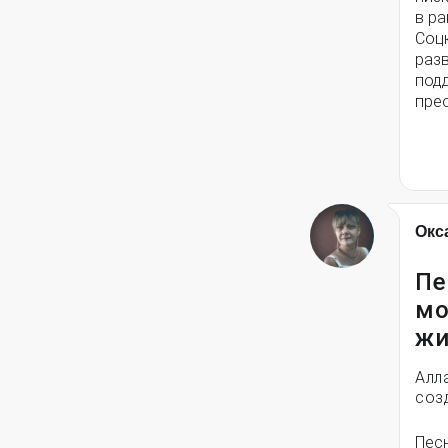
в ра
Соц
разв
под
пре
Окс
Пе
мо
жи
Алл
соз
Пес