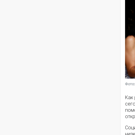
Фото:
Как
сег
помо
откр
Соц
низ