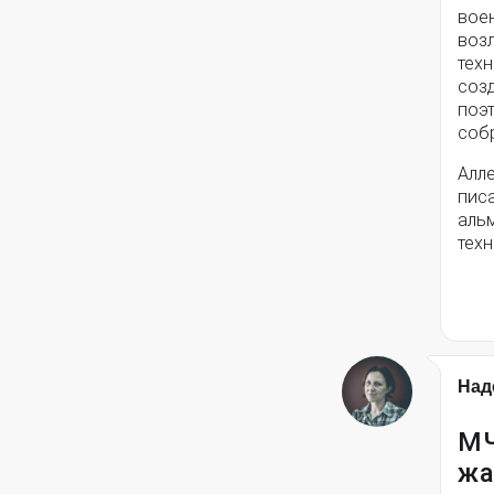
вое
воз
техн
соз
поэ
собр
Алле
писа
альм
техн
Над
МЧ
жа