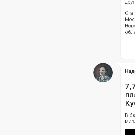
друг
Стат
Моск
Нов
обла
Над
7,
пл
Ку
В б
мил