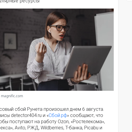
улярные ресурсы
 magnific.com
совый сбой Рунета произошел днем 6 августа.
исы detector404.ru и «
Сбой.рф
» сообщают, что
обы поступают на работу Ozon, «Ростелекома»,
екса», Avito, РЖД, Wildberries, Т-банка, Picabu и