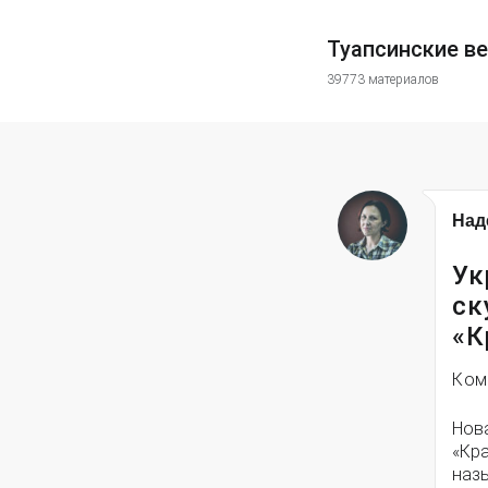
Туапсинские в
39773 материалов
Над
Ук
ск
«К
Ком
Нов
«Кра
наз