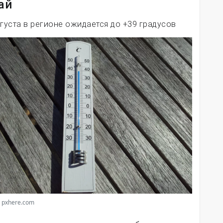
ай
вгуста в регионе ожидается до +39 градусов
 pxhere.com