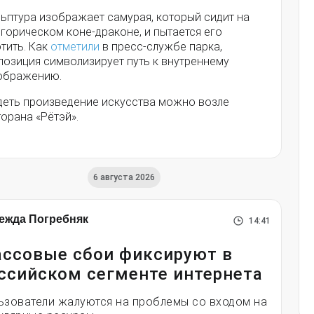
льптура изображает самурая, который сидит на
горическом коне-драконе, и пытается его
тить. Как
отметили
в пресс-службе парка,
позиция символизирует путь к внутреннему
ображению.
деть произведение искусства можно возле
торана «Рётэй».
6 августа 2026
ежда Погребняк
14:41
ссовые сбои фиксируют в
ссийском сегменте интернета
ьзователи жалуются на проблемы со входом на