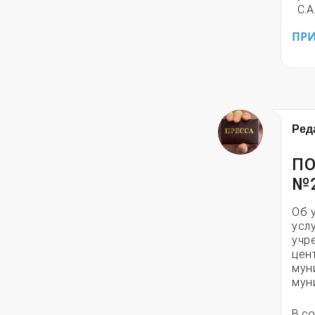
С.А
ПР
Ред
ПО
№
Об 
усл
учр
цен
мун
мун
В с