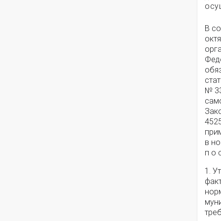
осу
В с
октя
орг
Феде
обя
стат
№ 3
сам
Зако
4525
при
в н
п о с
1. 
фак
нор
мун
тре