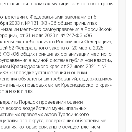
ществляется в рамках муниципального контроля
оответствии с Федеральными законами от 6
бря 2003 г. № 131-ФЗ «Об общих принципах
анизации местного самоуправления в Российской
рации», от 31 июля 2020 г. № 247-ФЗ «Об
зательных требованиях в Российской Федерации»,
ьей 52 Федерального закона от 20 марта 2025 г.
3-ФЗ «Об общих принципах организации местного
оуправления в единой системе публичной власти»,
ном Краснодарского края от 22 июля 2021 г. №
-КЗ «О порядке установления и оценки
менения обязательных требований, содержащихся
ормативных правовых актах Краснодарского края»
 т а н о в л я ю:
Утвердить Порядок проведения оценки
тического воздействия муниципальных
мативных правовых актов Туапсинского
иципального округа, содержащих обязательные
бования, которые связаны с осуществлением