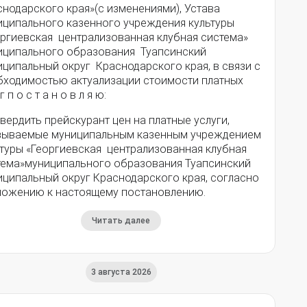
нодарского края»(с изменениями), Устава
иципального казенного учреждения культуры
оргиевская централизованная клубная система»
иципального образования Туапсинский
иципальный округ Краснодарского края, в связи с
бходимостью актуализации стоимости платных
г п о с т а н о в л я ю:
твердить прейскурант цен на платные услуги,
зываемые муниципальным казенным учреждением
ьтуры «Георгиевская централизованная клубная
тема»муниципального образования Туапсинский
иципальный округ Краснодарского края, согласно
ложению к настоящему постановлению.
Читать далее
3 августа 2026