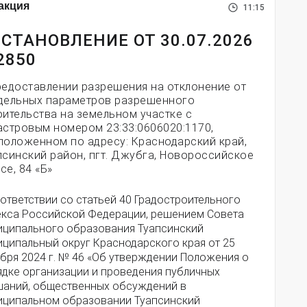
акция
11:15
СТАНОВЛЕНИЕ ОТ 30.07.2026
2850
редоставлении разрешения на отклонение от
дельных параметров разрешенного
оительства на земельном участке с
астровым номером 23:33:0606020:1170,
положенном по адресу: Краснодарский край,
псинский район, пгт. Джубга, Новороссийское
се, 84 «Б»
ответствии со статьей 40 Градостроительного
екса Российской Федерации, решением Совета
иципального образования Туапсинский
иципальный округ Краснодарского края от 25
бря 2024 г. № 46 «Об утверждении Положения о
ядке организации и проведения публичных
шаний, общественных обсуждений в
иципальном образовании Туапсинский