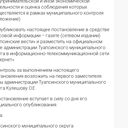
дпринимательской и иной экономической
тельности и оценка соблюдения которых
ществляется в рамках муниципального контроля
ложение).
Опубликовать настоящее постановление в средстве
совой информации – газете (сетевом издании)
апсинские вести» и разместить на официальном
те администрации Туапсинского муниципального
уга в информационно-телекоммуникационной сети
ернет».
Контроль за выполнением настоящего
тановления возложить на первого заместителя
вы администрации Туапсинского муниципального
га Кулешову О.Е.
остановление вступает в силу со дня его
циального опубликования.
а
апсинского муниципального округа