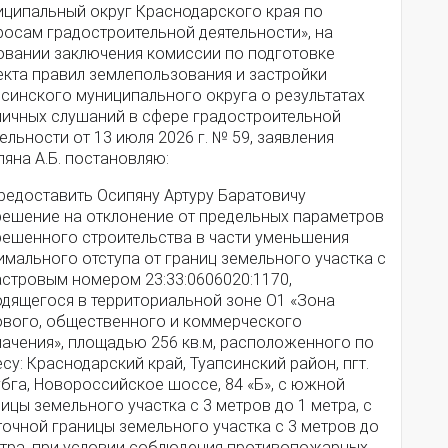
иципальный округ Краснодарского края по
росам градостроительной деятельности», на
овании заключения комиссии по подготовке
екта правил землепользования и застройки
псинского муниципального округа о результатах
личных слушаний в сфере градостроительной
ельности от 13 июля 2026 г. № 59, заявления
яна А.Б. постановляю:
Предоставить Осипяну Артуру Баратовичу
решение на отклонение от предельных параметров
решенного строительства в части уменьшения
мального отступа от границ земельного участка с
астровым номером 23:33:0606020:1170,
одящегося в территориальной зоне О1 «Зона
ового, общественного и коммерческого
начения», площадью 256 кв.м, расположенного по
су: Краснодарский край, Туапсинский район, пгт.
бга, Новороссийское шоссе, 84 «Б», с южной
ицы земельного участка с 3 метров до 1 метра, с
очной границы земельного участка с 3 метров до
етра, при условии соблюдения противопожарных,