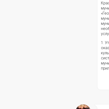
Крас
мун
«Ге
мун
мун
нео
услу
1. У
ока
кул
сис
мун
при