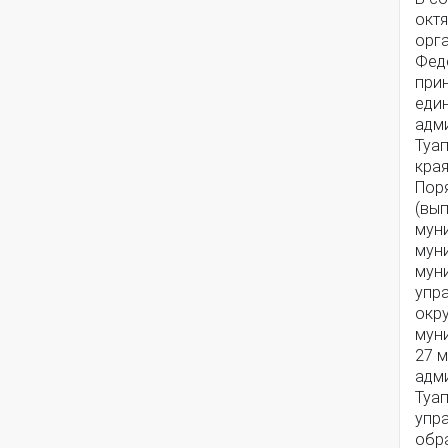
октя
орг
Феде
при
еди
адм
Туа
края
Поря
(вып
мун
мун
мун
упр
окр
мун
27 м
адм
Туа
упр
обр