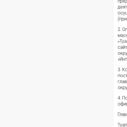
пре
дея
осу
(при
2. 
мас
«Ту
сай
окр
«Инт
3. 
пос
гла
окру
4. П
офи
Глав
Ту