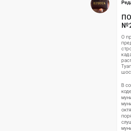
Ред
ПО
№
О п
пре
стр
кад
рас
Туа
шос
В со
код
мун
мун
октя
пор
слу
мун