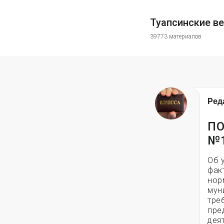
Туапсинские в
39773 материалов
Ред
ПО
№
Об 
фак
нор
мун
тре
пре
дея