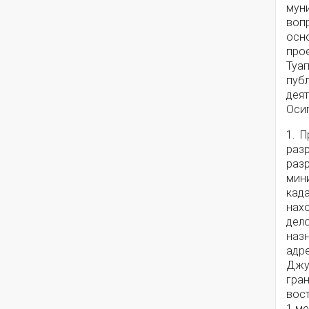
мун
воп
осн
про
Туа
пуб
деят
Осип
1. 
раз
раз
мини
кад
нах
дел
наз
адре
Джу
гран
вост
1 м