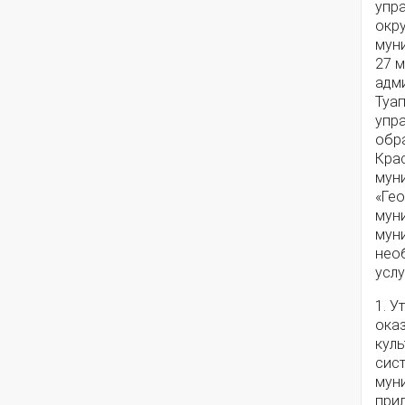
упр
окр
мун
27 м
адм
Туа
упр
обр
Крас
мун
«Ге
мун
мун
нео
услу
1. У
ока
кул
сис
мун
при