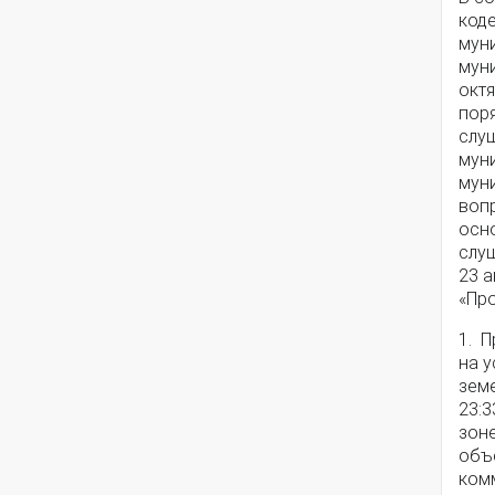
код
мун
мун
октя
пор
слу
мун
мун
воп
осн
слу
23 а
«Пр
1. 
на 
зем
23:3
зон
объ
ком