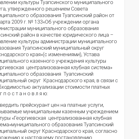
авлении культуры Туапсинского муниципального
уга, утвержденного решением Совета
иципального образования Туапсинский район от
арта 2009 г. № 133«Об учреждении органа
инистрации муниципального образования
псинский район в качестве юридического лица –
авление культуры администрации муниципального
азования Туапсинский муниципальный округ
нодарского края»(с изменениями), Устава
иципального казенного учреждения культуры
оргиевская централизованная клубная система»
иципального образования Туапсинский
иципальный округ Краснодарского края, в связи с
бходимостью актуализации стоимости платных
г п о с т а н о в л я ю:
твердить прейскурант цен на платные услуги,
зываемые муниципальным казенным учреждением
ьтуры «Георгиевская централизованная клубная
тема»муниципального образования Туапсинский
иципальный округ Краснодарского края, согласно
ложению к настоящему постановлению.