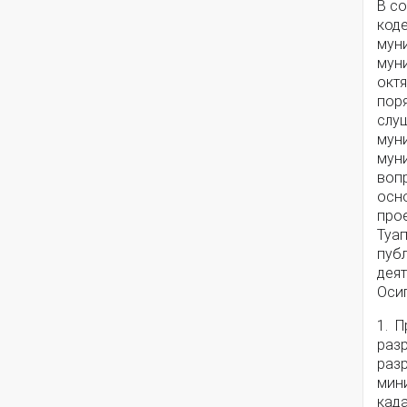
В со
код
мун
мун
октя
пор
слу
мун
мун
воп
осн
про
Туа
пуб
деят
Осип
1. 
раз
раз
мини
кад