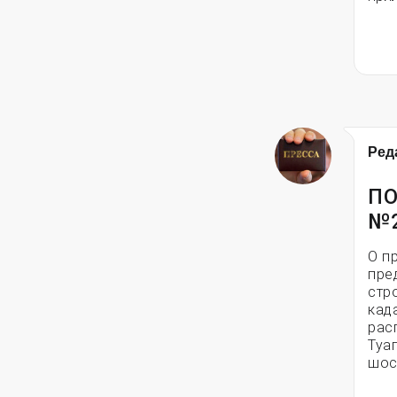
Ред
ПО
№
О п
пре
стр
кад
рас
Туа
шос