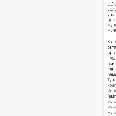
Об 
усл
учр
цен
мун
мун
В с
октя
орг
Феде
при
еди
адм
Туа
края
Поря
(вып
мун
мун
мун