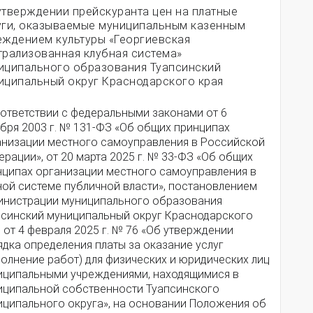
утверждении прейскуранта цен на платные
уги, оказываемые муниципальным казенным
еждением культуры «Георгиевская
трализованная клубная система»
иципального образования Туапсинский
иципальный округ Краснодарского края
оответствии с федеральными законами от 6
бря 2003 г. № 131-ФЗ «Об общих принципах
анизации местного самоуправления в Российской
рации», от 20 марта 2025 г. № 33-ФЗ «Об общих
нципах организации местного самоуправления в
ной системе публичной власти», постановлением
инистрации муниципального образования
псинский муниципальный округ Краснодарского
 от 4 февраля 2025 г. № 76 «Об утверждении
дка определения платы за оказание услуг
олнение работ) для физических и юридических лиц
иципальными учреждениями, находящимися в
иципальной собственности Туапсинского
иципального округа», на основании Положения об