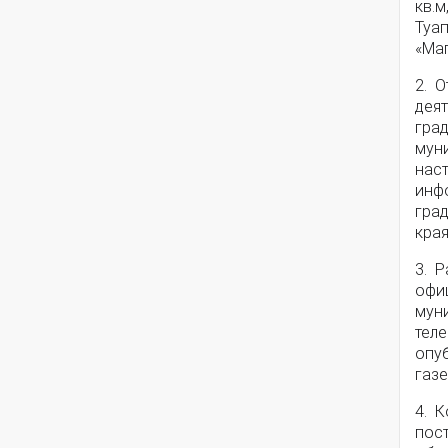
кв.м
Туап
«Ма
2. 
деят
гра
мун
нас
инф
гра
края
3. 
офи
мун
тел
опу
газе
4. 
пос