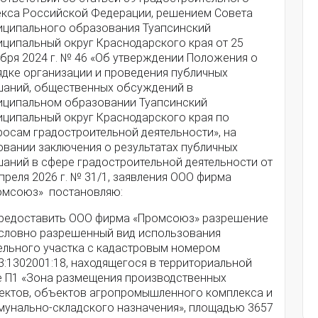
екса Российской Федерации, решением Совета
иципального образования Туапсинский
иципальный округ Краснодарского края от 25
бря 2024 г. № 46 «Об утверждении Положения о
ядке организации и проведения публичных
шаний, общественных обсуждений в
иципальном образовании Туапсинский
иципальный округ Краснодарского края по
росам градостроительной деятельности», на
овании заключения о результатах публичных
шаний в сфере градостроительной деятельности от
преля 2026 г. № 31/1, заявления ООО фирма
омсоюз» постановляю:
Предоставить ООО фирма «Промсоюз» разрешение
условно разрешенный вид использования
ельного участка с кадастровым номером
3:1302001:18, находящегося в территориальной
е П1 «Зона размещения производственных
ектов, объектов агропромышленного комплекса и
мунально-складского назначения», площадью 3657