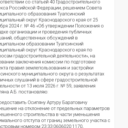
ответствии со статьей 40 Градостроительного
екса Российской Федерации, решением Совета
иципального образования Туапсинский
иципальный округ Краснодарского края от 25
бря 2024 г. № 46 «Об утверждении Положения о
ядке организации и проведения публичных
шаний, общественных обсуждений в
иципальном образовании Туапсинский
иципальный округ Краснодарского края по
росам градостроительной деятельности», на
овании заключения комиссии по подготовке
екта правил землепользования и застройки
псинского муниципального округа о результатах
личных слушаний в сфере градостроительной
ельности от 13 июля 2026 г. № 59, заявления
яна А.Б. постановляю:
Предоставить Осипяну Артуру Баратовичу
решение на отклонение от предельных параметров
решенного строительства в части уменьшения
мального отступа от границ земельного участка с
астровым номером 23:33:0606020:1170,