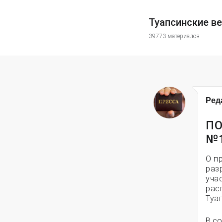
Туапсинские в
39773 материалов
Ред
ПО
№
О п
раз
уча
рас
Туа
В со