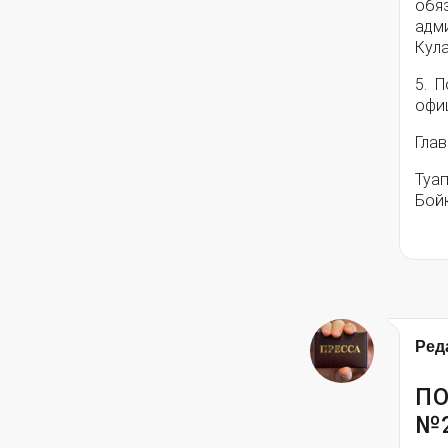
обя
адм
Кула
5. П
офи
Глав
Туа
Бой
Ред
ПО
№