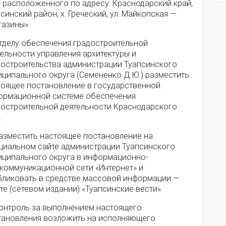
, расположенного по адресу: Краснодарский край,
синский район, х. Греческий, ул. Майкопская —
газины».
Отделу обеспечения градостроительной
ельности управления архитектуры и
достроительства администрации Туапсинского
иципального округа (Семененко Д.Ю.) разместить
тоящее постановление в государственной
ормационной системе обеспечения
достроительной деятельности Краснодарского
.
Разместить настоящее постановление на
циальном сайте администрации Туапсинского
иципального округа в информационно-
екоммуникационной сети «Интернет» и
бликовать в средстве массовой информации —
те (сетевом издании) «Туапсинские вести».
Контроль за выполнением настоящего
тановления возложить на исполняющего