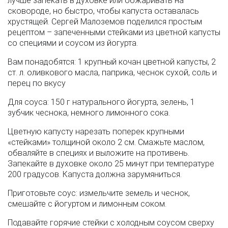
лучше запекать в духовке или обжаривать на
сковороде, но быстро, чтобы капуста оставалась
хрустящей. Сергей Малоземов поделился простым
рецептом – запеченными стейками из цветной капусты
со специями и соусом из йогурта.
Вам понадобятся: 1 крупный кочан цветной капусты, 2
ст. л. оливкового масла, паприка, чеснок сухой, соль и
перец по вкусу
Для соуса: 150 г натурального йогурта, зелень, 1
зубчик чеснока, немного лимонного сока.
Цветную капусту нарезать поперек крупными
«стейками» толщиной около 2 см. Смажьте маслом,
обваляйте в специях и выложите на противень.
Запекайте в духовке около 25 минут при температуре
200 градусов. Капуста должна зарумяниться.
Приготовьте соус: измельчите земель и чеснок,
смешайте с йогуртом и лимонным соком.
Подавайте горячие стейки с холодным соусом сверху