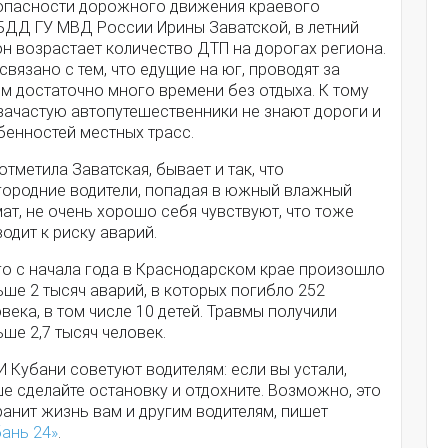
опасности дорожного движения краевого
БДД ГУ МВД России Ирины Заватской, в летний
н возрастает количество ДТП на дорогах региона.
связано с тем, что едущие на юг, проводят за
м достаточно много времени без отдыха. К тому
 зачастую автопутешественники не знают дороги и
бенностей местных трасс.
отметила Заватская, бывает и так, что
городние водители, попадая в южный влажный
ат, не очень хорошо себя чувствуют, что тоже
одит к риску аварий.
го с начала года в Краснодарском крае произошло
ше 2 тысяч аварий, в которых погибло 252
века, в том числе 10 детей. Травмы получили
ше 2,7 тысяч человек.
И Кубани советуют водителям: если вы устали,
е сделайте остановку и отдохните. Возможно, это
анит жизнь вам и другим водителям, пишет
бань 24»
.