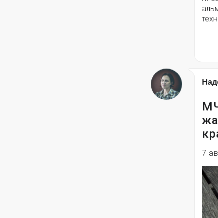
альм
техн
Над
МЧ
жа
кр
7 а