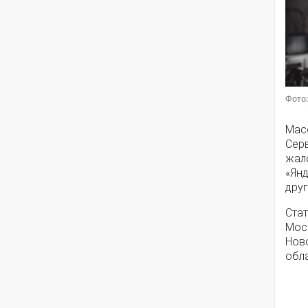
Фото:
Мас
Серв
жал
«Янд
друг
Стат
Моск
Нов
обла