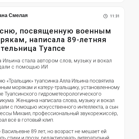
ана Смелая
11:31
сню, посвященную военным
рякам, написала 89-летняя
тельница Туапсе
а Ильина стала автором слов, музыку и вокал
дали с помощью ИИ
ню «Тральщик» туапсинка Алла Ильина посвятила
нным морякам и катеру-тральщику, установленному
ле Туапсинского гидрометеорологического
икума. Женщина написала слова, музыку и вокал
дали с помощью искусственного интеллекта, а сын
тессы Михаил, профессиональный звукорежиссёр,
ал всё в готовый клип.
 Васильевне 89 лет, но возраст не мешает ей
ть стихи и прозу, редактировать литературный