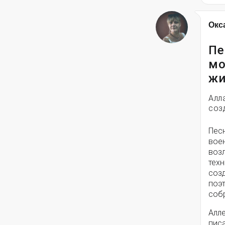
Окс
Пе
мо
жи
Алл
соз
Пес
вое
воз
техн
соз
поэ
собр
Алле
писа