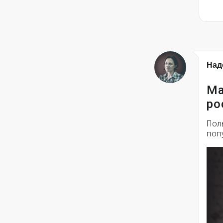
Над
Ма
ро
Пол
поп