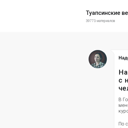
Туапсинские в
39773 материалов
Над
На
с 
че
В Г
мен
кур
По 