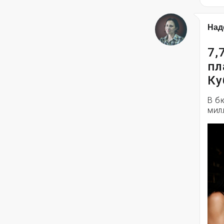
Над
7,
пл
Ку
В б
мил