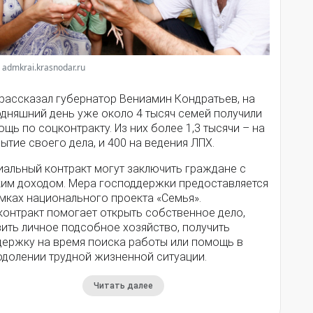
 admkrai.krasnodar.ru
 рассказал губернатор Вениамин Кондратьев, на
одняшний день уже около 4 тысяч семей получили
щь по соцконтракту. Из них более 1,3 тысячи – на
ытие своего дела, и 400 на ведения ЛПХ.
иальный контракт могут заключить граждане с
ким доходом. Мера господдержки предоставляется
мках национального проекта «Семья».
контракт помогает открыть собственное дело,
ить личное подсобное хозяйство, получить
держку на время поиска работы или помощь в
одолении трудной жизненной ситуации.
Читать далее