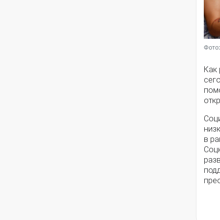
Фото:
Как
сег
помо
откр
Соц
низ
в ра
Соц
разв
под
пре