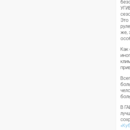
без
УГИ
сезо
Это 
руле
же,
осо
Как 
ино
клим
прив
Все
боль
чело
боль
В ГА
лучш
сохр
«Ку