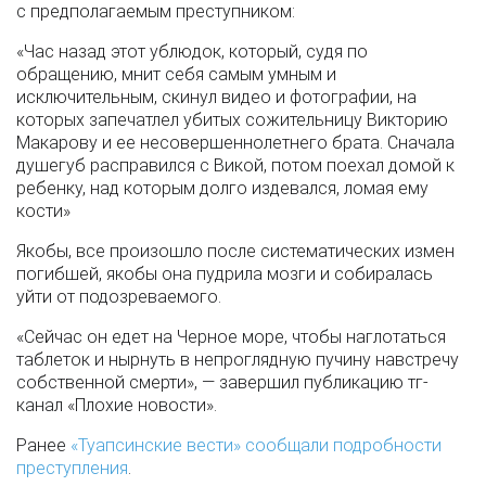
с предполагаемым преступником:
«Час назад этот ублюдок, который, судя по
обращению, мнит себя самым умным и
исключительным, скинул видео и фотографии, на
которых запечатлел убитых сожительницу Викторию
Макарову и ее несовершеннолетнего брата. Сначала
душегуб расправился с Викой, потом поехал домой к
ребенку, над которым долго издевался, ломая ему
кости»
Якобы, все произошло после систематических измен
погибшей, якобы она пудрила мозги и собиралась
уйти от подозреваемого.
«Сейчас он едет на Черное море, чтобы наглотаться
таблеток и нырнуть в непроглядную пучину навстречу
собственной смерти», — завершил публикацию тг-
канал «Плохие новости».
Ранее
«Туапсинские вести» сообщали подробности
преступления
.