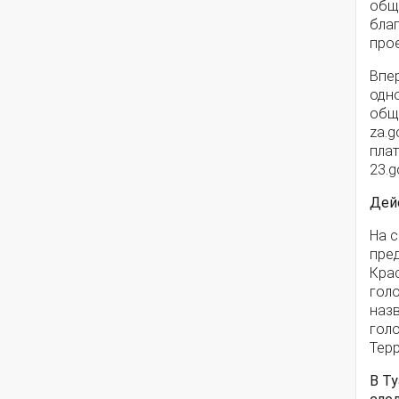
общ
бла
прое
Впе
одн
общ
za.g
пла
23.g
Дей
На с
пре
Крас
гол
наз
гол
Тер
В Т