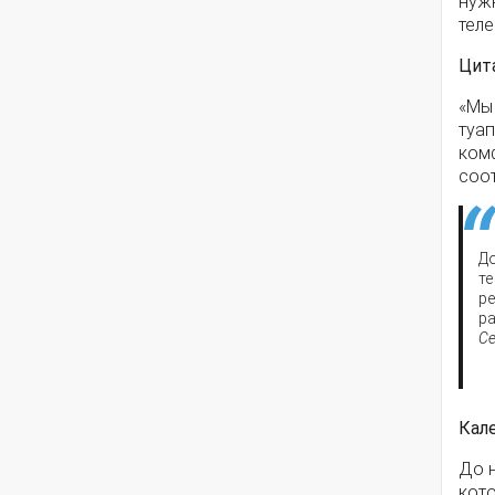
нуж
теле
Цит
«Мы
туа
ком
соо
До
те
р
р
Се
Кал
До 
кот