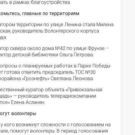
ать в рамках благоустройства.
комьтесь, главные по территориям
атором территории по улице Ленина стала Милена
ская, руководитель Волонтерского корпуса
да.
атор сквера около дома №42 по улице Фрунзе –
ктор детской библиотеки Ольга Петрова.
вопросы о планируемых работах в Парке Победы
ет готова ответить председатель ТОС №30
рорайона «Грознефть» Светлана Леонова.
ественный куратор объекта «Привокзальная
щадь» — руководитель телерадиокомпании
псе» Елена Асланян.
огут волонтеры
 у кого возникнут сложности с голосованием на
але, помогут волонтеры. В период голосования