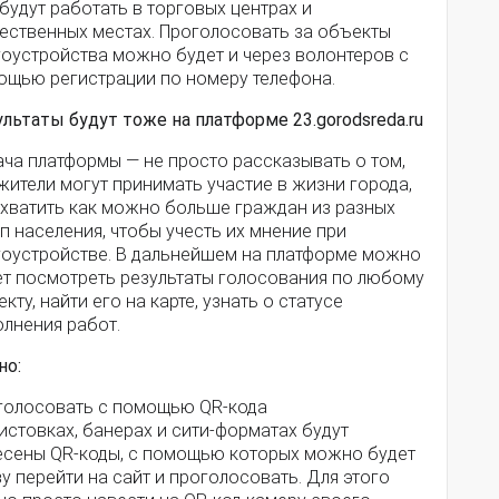
будут работать в торговых центрах и
ественных местах. Проголосовать за объекты
гоустройства можно будет и через волонтеров с
ощью регистрации по номеру телефона.
льтаты будут тоже на платформе 23.gorodsreda.ru
ача платформы — не просто рассказывать о том,
жители могут принимать участие в жизни города,
охватить как можно больше граждан из разных
п населения, чтобы учесть их мнение при
гоустройстве. В дальнейшем на платформе можно
ет посмотреть результаты голосования по любому
кту, найти его на карте, узнать о статусе
олнения работ.
но:
голосовать с помощью QR-кода
истовках, банерах и сити-форматах будут
есены QR-коды, с помощью которых можно будет
у перейти на сайт и проголосовать. Для этого