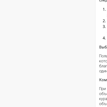
сле
Выбр
Пол
кото
благ
один
Ком
При
объ
кура
объя