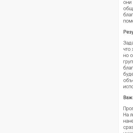
они 
общ
бла
пом
Резу
Зад
что 
но 
груп
бла
буд
объе
исп
Важ
Про
На л
нан
сраз