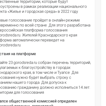
ественные территории, которые будут
гоустроены в рамках реализации национального
кта «Жилье и городская среда» в 2022 году.
рвые голосование пройдет в онлайн-режиме
овременно по всей стране. Для этого разработана
ероссийская платформа голосования
orodsreda.ru. Жителей Краснодарского края
тформа автоматически переведет на
orodsreda.ru.
ствия на платформе
айте 23.gorodsreda.ru собран перечень территорий,
длагаемых к благоустройству в городах
нодарского края, в том числе и Туапсе. Для
осования нужно будет выбрать строку с
ванием нашего города. Для допуска к
осованию гражданину должно исполниться 14 лет.
ритории для голосования
уапсе общественной комиссией определен