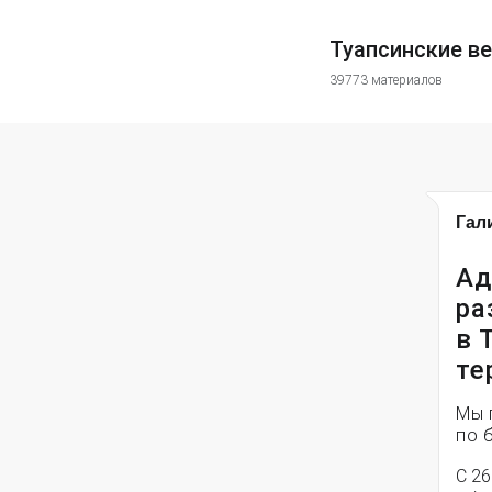
Туапсинские в
39773 материалов
Гал
Ад
ра
в 
те
Мы 
по 
С 26