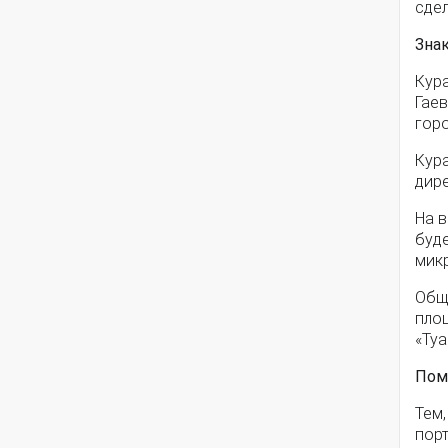
сдел
Зна
Кур
Гаев
горо
Кур
дире
На 
буд
мик
Общ
пло
«Туа
Пом
Тем,
порт