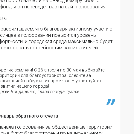
но просто навести на QR-код камеру своего
фона, и он переведет вас на сайт голосования.
ата
:
 рассчитываем, что благодаря активному участию
псинцев в голосовании повысится уровень
фортности, и городская среда максимально будет
тветствовать потребностям наших жителей.
рогие земляки! С 26 апреля по 30 мая выбирайте
рритории для благоустройства, следите за
еализацией победивших проектов – участвуйте в
азвитии нашего города!
ргей Бондаренко, глава города Туапсе
ендарь обратного отсчета
начала голосования за общественные территории,
орые будут благоустроены по национальному