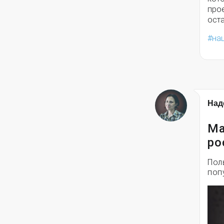
прое
ост
на
Над
Ма
ро
Пол
поп