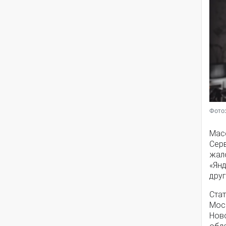
Фото:
Мас
Серв
жал
«Янд
друг
Стат
Моск
Нов