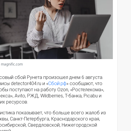
 magnific.com
совый сбой Рунета произошел днем 6 августа.
исы detector404.ru и «
Сбой.рф
» сообщают, что
обы поступают на работу Ozon, «Ростелекома»,
екса», Avito, РЖД, Wildberries, Т-банка, Picabu и
их ресурсов.
истика показывает, что больше всего жалоб из
вы, Санкт-Петербурга, Краснодарского края,
осибирской, Свердловской, Нижегородской