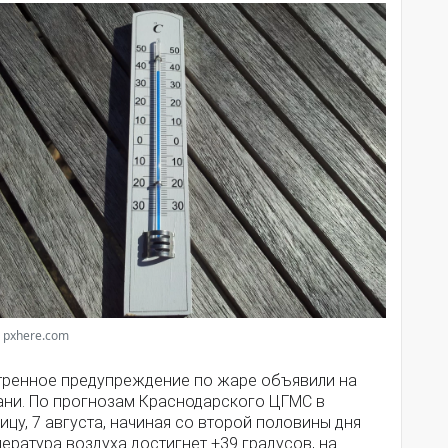
 pxhere.com
тренное предупреждение по жаре объявили на
ани. По прогнозам Краснодарского ЦГМС в
ицу, 7 августа, начиная со второй половины дня
ература воздуха достигнет +39 градусов, на