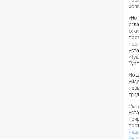
хол
«Но 
сгла
ожид
пос
поэт
уста
«Ту
Туа
Но д
уйде
перв
град
Ране
уст
при
про
нед
был 