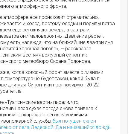
одного атмосферного фронта.
в атмосфере все происходит стремительно,
живается и холод, поэтому осадки и порывы ветра
аем еще сегодня до вечера, а завтра и
лезавтра они маловероятны. Давление растет,
ому есть надежда, что на ближайшие два-три дня
новится хорошая погода», — рассказала
апсинским вестям» дежурный синоптик
псинского метеобюро Оксана Полонова.
аже, когда холодный фронт вместе с ливнями
т, температура не будет такой, какой была в
ые дни мая. Синоптики прогнозируют 20-22
уса тепла.
е «Туапсинские вести» писали, что
ановившаяся сухая погода снова привела к
родным пожарам, но сегодня усилиями
тивопожарной службы
был потушен склон
алеко от села Дедеркой. Да и начавшийся дождь
кстати.