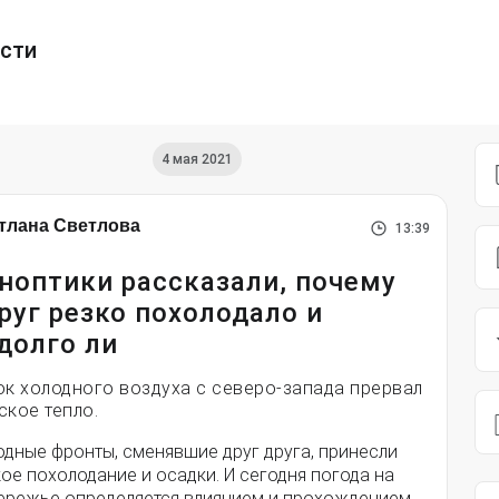
ести
4 мая 2021
тлана Светлова
13:39
ноптики рассказали, почему
руг резко похолодало и
долго ли
ок холодного воздуха с северо-запада прервал
ское тепло.
одные фронты, сменявшие друг друга, принесли
ое похолодание и осадки. И сегодня погода на
ережье определяется влиянием и прохождением