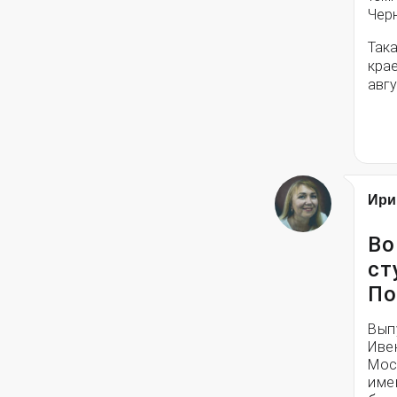
Чер
Така
крае
авгу
Ири
Во
ст
По
Вып
Иве
Мос
име