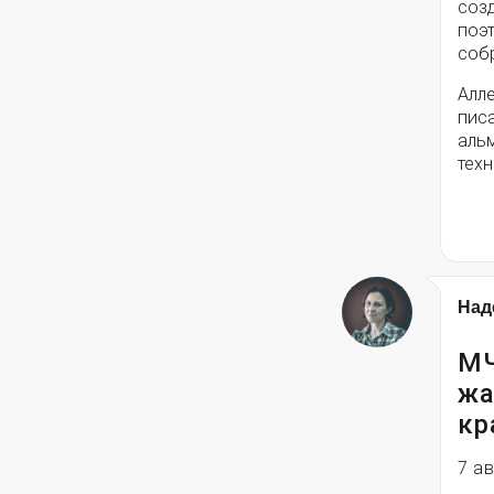
соз
поэ
собр
Алле
писа
альм
техн
Над
МЧ
жа
кр
7 а