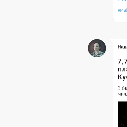
ма
Над
7,
пл
Ку
В б
мил