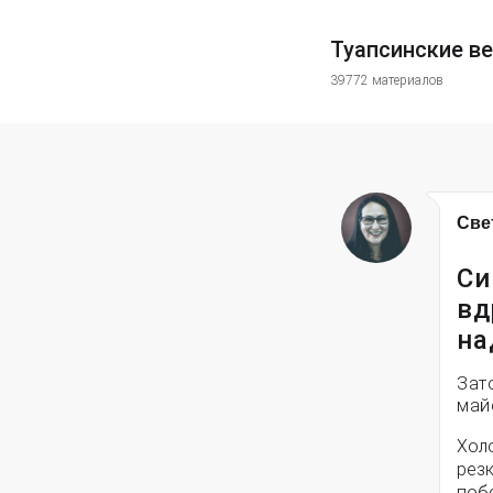
Туапсинские в
39772 материалов
Све
Си
вд
на
Зат
май
Хол
резк
поб