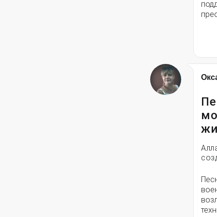
под
пре
Окс
Пе
мо
жи
Алл
соз
Пес
вое
воз
техн