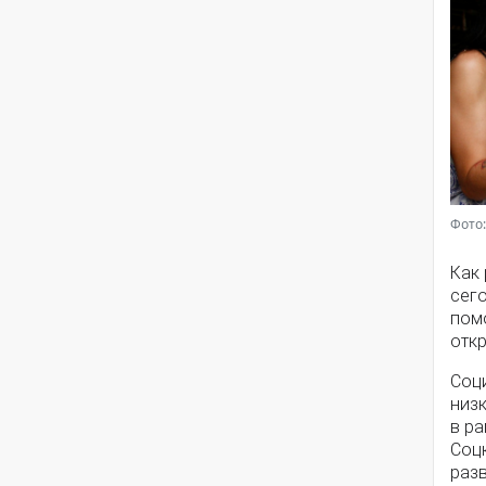
Фото:
Как
сег
помо
откр
Соц
низ
в ра
Соц
разв