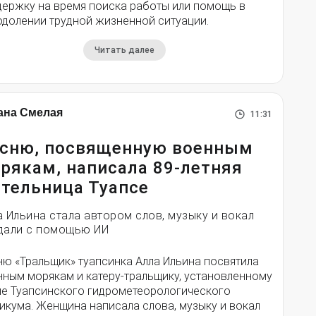
держку на время поиска работы или помощь в
одолении трудной жизненной ситуации.
Читать далее
ана Смелая
11:31
сню, посвященную военным
рякам, написала 89-летняя
тельница Туапсе
а Ильина стала автором слов, музыку и вокал
дали с помощью ИИ
ню «Тральщик» туапсинка Алла Ильина посвятила
нным морякам и катеру-тральщику, установленному
ле Туапсинского гидрометеорологического
икума. Женщина написала слова, музыку и вокал