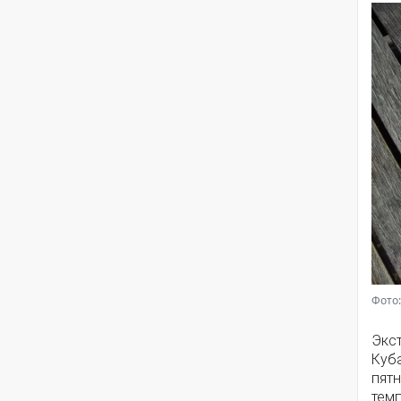
Фото:
Экс
Куб
пятн
темп