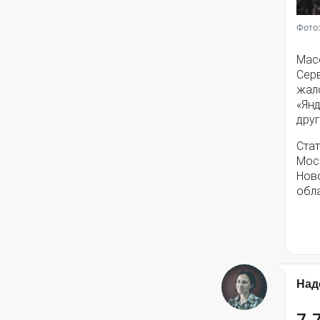
Фото:
Мас
Серв
жал
«Янд
друг
Стат
Моск
Нов
обла
Над