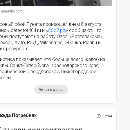
 magnific.com
совый сбой Рунета произошел днем 6 августа.
исы detector404.ru и «
Сбой.рф
» сообщают, что
обы поступают на работу Ozon, «Ростелекома»,
екса», Avito, РЖД, Wildberries, Т-банка, Picabu и
их ресурсов.
истика показывает, что больше всего жалоб из
вы, Санкт-Петербурга, Краснодарского края,
осибирской, Свердловской, Нижегородской
стей.
Читать далее
ежда Погребняк
12:54