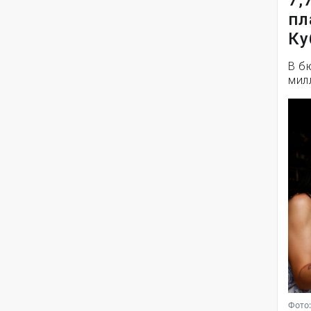
7,
пл
Ку
В б
мил
Фото: