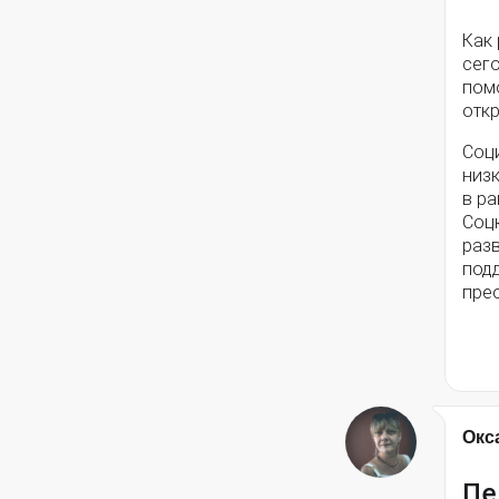
Как
сег
помо
откр
Соц
низ
в ра
Соц
разв
под
пре
Окс
Пе