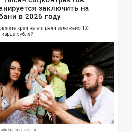
7 тысяч соцконтрактов
анируется заключить на
бани в 2026 году
юджете края на эти цели заложено 1,8
лиарда рублей
 admkrai.krasnodar.ru