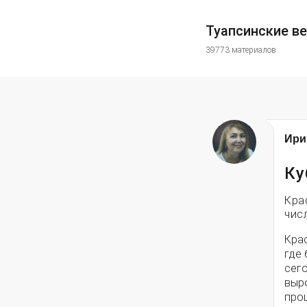
Туапсинские в
39773 материалов
Ири
Ку
Кра
чис
Крас
где 
сего
выро
про