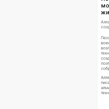
мо
жи
Алл
соз
Пес
вое
воз
техн
соз
поэ
собр
Алле
писа
альм
техн