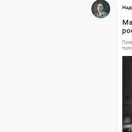
Над
Ма
ро
Пол
поп