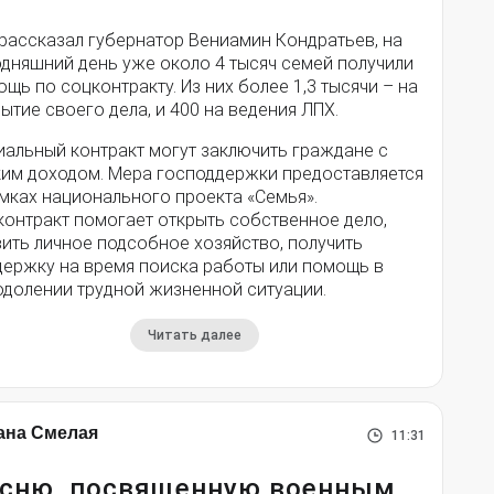
 рассказал губернатор Вениамин Кондратьев, на
одняшний день уже около 4 тысяч семей получили
щь по соцконтракту. Из них более 1,3 тысячи – на
ытие своего дела, и 400 на ведения ЛПХ.
иальный контракт могут заключить граждане с
ким доходом. Мера господдержки предоставляется
мках национального проекта «Семья».
контракт помогает открыть собственное дело,
ить личное подсобное хозяйство, получить
держку на время поиска работы или помощь в
одолении трудной жизненной ситуации.
Читать далее
ана Смелая
11:31
сню, посвященную военным