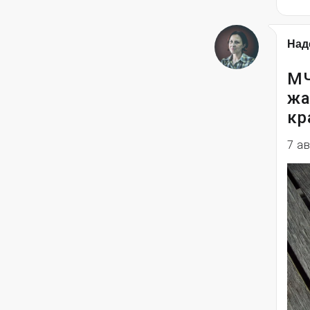
Над
МЧ
жа
кр
7 а