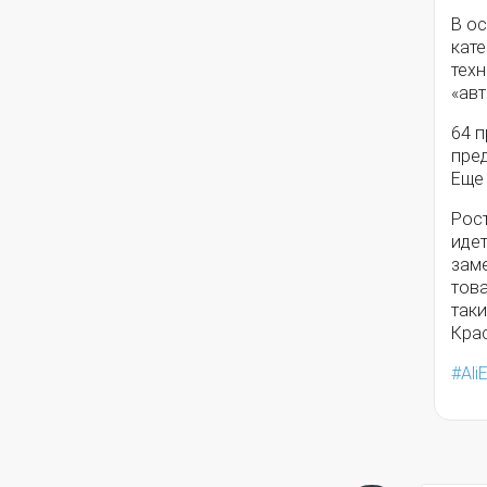
В о
кате
техн
«авт
64 
пред
Еще
Рост
идет
зам
тов
таки
Кра
Ali