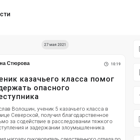
ести
27 мая 2021
на Стюрова
10:19
еник казачьего класса помог
держать опасного
еступника
слав Волошин, ученик 5 казачьего класса в
нице Северской, получил благодарственное
ьмо за содействие в расследовании тяжкого
ступления и задержании злоумышленника.
ил награду руководитель следственного отдела по