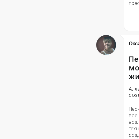
пре
Окс
Пе
мо
жи
Алл
соз
Пес
вое
воз
техн
соз