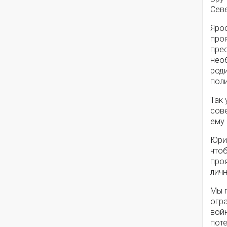
Сев
Яро
про
прес
нео
роди
пол
Так
сов
ему
Юрий
что
про
лич
Мы 
огр
вой
поте