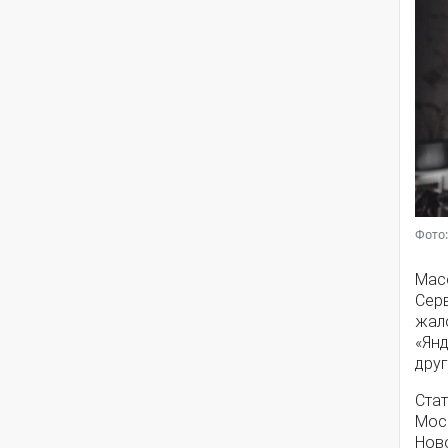
Фото:
Мас
Серв
жал
«Янд
друг
Стат
Моск
Нов