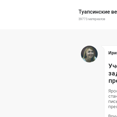
Туапсинские в
39773 материалов
Ири
Уч
за
пр
Яро
ста
пис
пре
Вруч