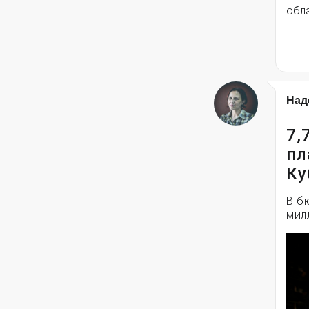
обла
Над
7,
пл
Ку
В б
мил