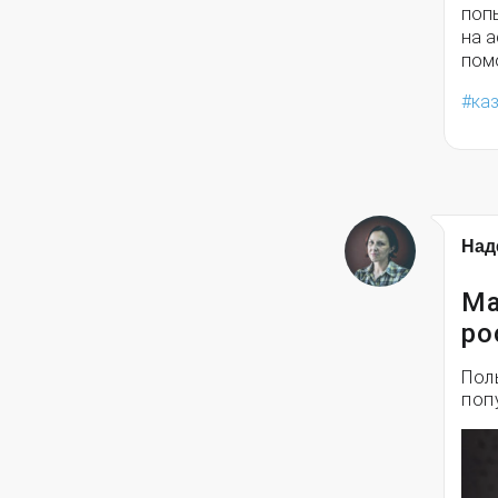
попы
на 
пом
ка
Над
Ма
ро
Пол
поп