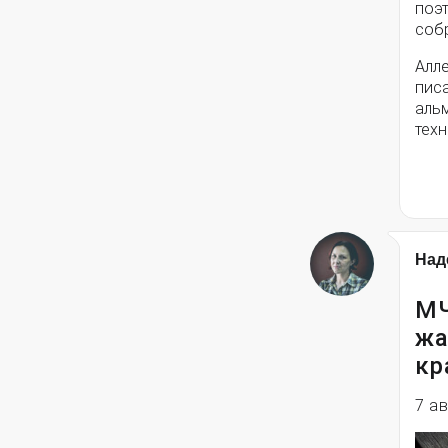
поэ
собр
Алле
писа
альм
техн
Над
МЧ
жа
кр
7 а