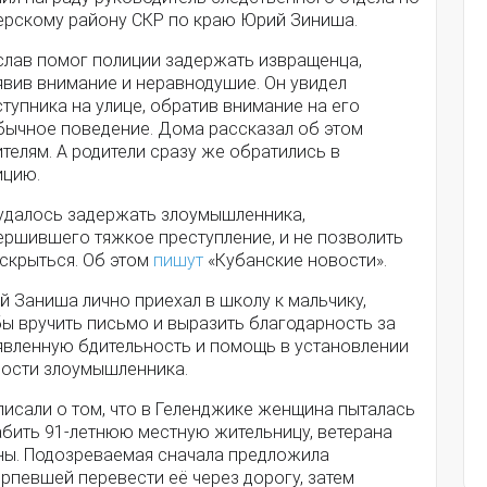
ерскому району СКР по краю Юрий Зиниша.
слав помог полиции задержать извращенца,
явив внимание и неравнодушие. Он увидел
тупника на улице, обратив внимание на его
бычное поведение. Дома рассказал об этом
телям. А родители сразу же обратились в
ицию.
 удалось задержать злоумышленника,
ершившего тяжкое преступление, и не позволить
 скрыться. Об этом
пишут
«Кубанские новости».
 Заниша лично приехал в школу к мальчику,
бы вручить письмо и выразить благодарность за
явленную бдительность и помощь в установлении
ности злоумышленника.
писали о том, что в Геленджике женщина пыталась
абить 91-летнюю местную жительницу, ветерана
ны. Подозреваемая сначала предложила
рпевшей перевести её через дорогу, затем