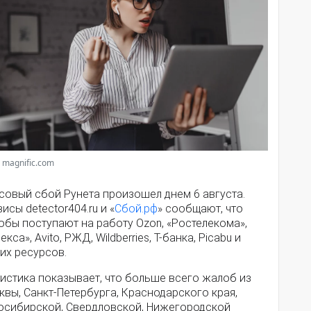
 magnific.com
совый сбой Рунета произошел днем 6 августа.
исы detector404.ru и «
Сбой.рф
» сообщают, что
обы поступают на работу Ozon, «Ростелекома»,
екса», Avito, РЖД, Wildberries, Т-банка, Picabu и
их ресурсов.
истика показывает, что больше всего жалоб из
вы, Санкт-Петербурга, Краснодарского края,
осибирской, Свердловской, Нижегородской