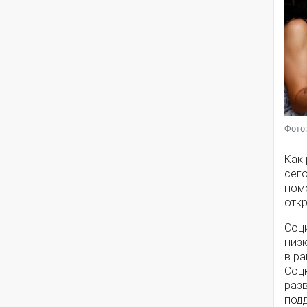
Фото:
Как
сег
помо
откр
Соц
низ
в ра
Соц
разв
под