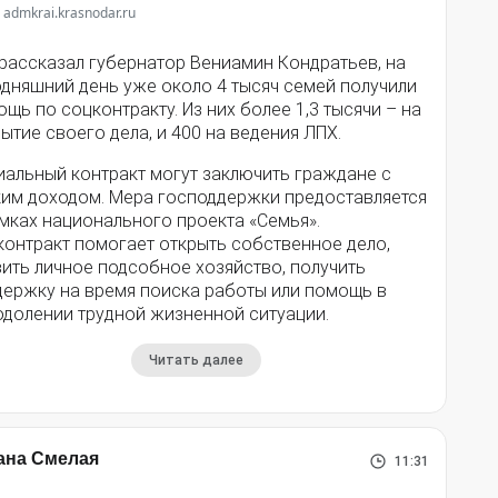
 admkrai.krasnodar.ru
 рассказал губернатор Вениамин Кондратьев, на
одняшний день уже около 4 тысяч семей получили
щь по соцконтракту. Из них более 1,3 тысячи – на
ытие своего дела, и 400 на ведения ЛПХ.
иальный контракт могут заключить граждане с
ким доходом. Мера господдержки предоставляется
мках национального проекта «Семья».
контракт помогает открыть собственное дело,
ить личное подсобное хозяйство, получить
держку на время поиска работы или помощь в
одолении трудной жизненной ситуации.
Читать далее
ана Смелая
11:31