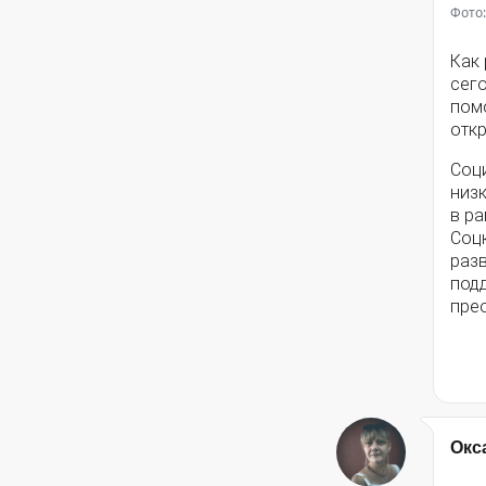
Фото:
Как
сег
помо
откр
Соц
низ
в ра
Соц
разв
под
пре
Окс