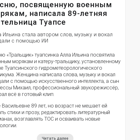
сню, посвященную военным
рякам, написала 89-летняя
тельница Туапсе
а Ильина стала автором слов, музыку и вокал
дали с помощью ИИ
ню «Тральщик» туапсинка Алла Ильина посвятила
нным морякам и катеру-тральщику, установленному
ле Туапсинского гидрометеорологического
икума. Женщина написала слова, музыку и вокал
дали с помощью искусственного интеллекта, а сын
тессы Михаил, профессиональный звукорежиссёр,
ал всё в готовый клип.
 Васильевне 89 лет, но возраст не мешает ей
ть стихи и прозу, редактировать литературный
анах, возглавлять ТОС и осваивать новые
ологии.
Читать далее