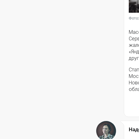
Фото:
Мас
Серв
жал
«Янд
друг
Стат
Моск
Нов
обла
Над