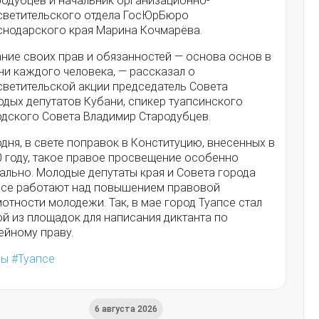
родубцев и начальник организационно-
светительского отдела ГосЮрБюро
снодарского края Марина Кочмарёва.
ание своих прав и обязанностей — основа основ в
ни каждого человека, — рассказал о
светительской акции председатель Совета
одых депутатов Кубани, спикер туапсинского
одского Совета Владимир Стародубцев.
дня, в свете поправок в Конституцию, внесенных в
0 году, такое правое просвещение особенно
ально. Молодые депутаты края и Совета города
псе работают над повышением правовой
отности молодежи. Так, в мае город Туапсе стал
й из площадок для написания диктанта по
ейному праву.
ры
Туапсе
6 августа 2026