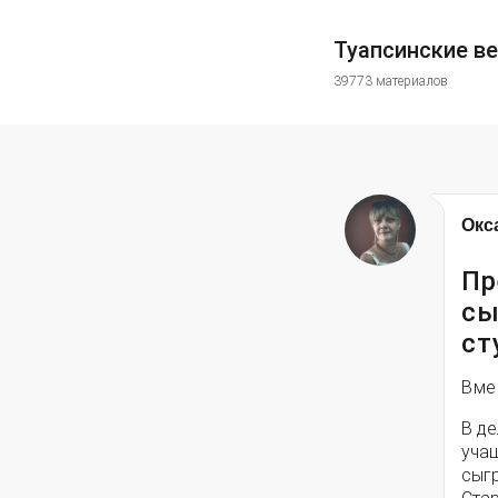
Туапсинские в
39773 материалов
Окс
Пр
сы
ст
Вме
В д
уча
сыг