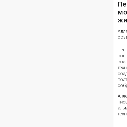
Пе
мо
жи
Алл
соз
Пес
вое
воз
техн
соз
поэ
собр
Алле
писа
альм
техн