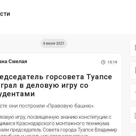
ести
4 июня 2021
ана Смелая
15:19
едседатель горсовета Туапсе
грал в деловую игру со
удентами
сте они построили «Правовую башню».
еловую игру, посвященную знанию конституции с
щимися Краснодарского монтажного техникума
рали председатель Совета города Туапсе Владимир