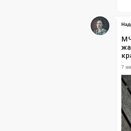
Над
МЧ
жа
кр
7 а