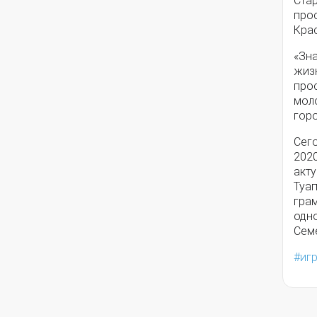
Ста
про
Кра
«Зн
жиз
про
мол
гор
Сего
202
акту
Туа
грам
одно
Сем
иг