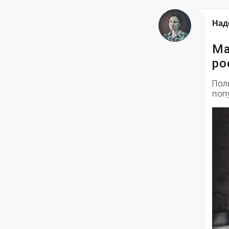
Над
Ма
ро
Пол
поп