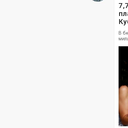
7,
пл
Ку
В б
мил