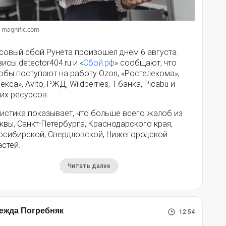
 magnific.com
совый сбой Рунета произошел днем 6 августа.
исы detector404.ru и «
Сбой.рф
» сообщают, что
обы поступают на работу Ozon, «Ростелекома»,
екса», Avito, РЖД, Wildberries, Т-банка, Picabu и
их ресурсов.
истика показывает, что больше всего жалоб из
вы, Санкт-Петербурга, Краснодарского края,
осибирской, Свердловской, Нижегородской
стей.
Читать далее
ежда Погребняк
12:54