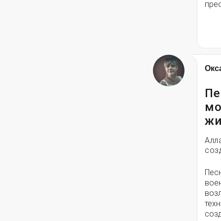
пре
Окс
Пе
мо
жи
Алл
соз
Пес
вое
воз
техн
соз