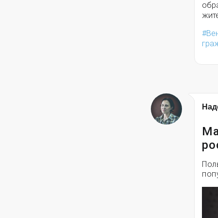
обр
жит
Ве
гра
Над
Ма
ро
Пол
поп