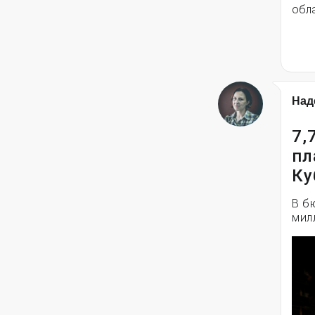
обла
Над
7,
пл
Ку
В б
мил