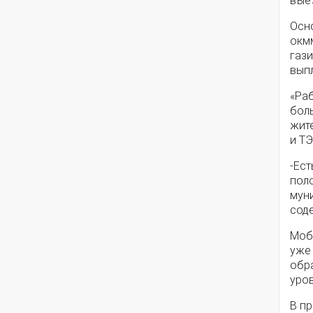
вые
Осн
окм
гази
вып
«Ра
бол
жит
и Т
-Ест
пол
муни
сод
Моб
уже 
обр
уров
В п