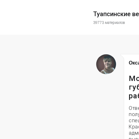
Туапсинские в
39773 материалов
Окс
Мо
гу
ра
Отв
пол
спе
Кра
адм