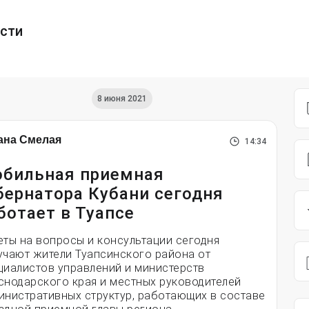
ести
8 июня 2021
ана Смелая
14:34
бильная приемная
бернатора Кубани сегодня
ботает в Туапсе
еты на вопросы и консультации сегодня
учают жители Туапсинского района от
циалистов управлений и министерств
снодарского края и местных руководителей
инистративных структур, работающих в составе