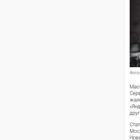
Фото:
Мас
Серв
жал
«Янд
друг
Стат
Моск
Нов