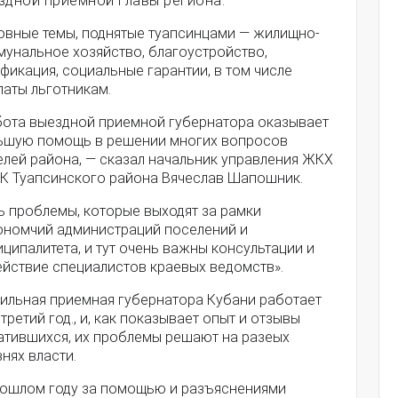
здной приемной главы региона.
овные темы, поднятые туапсинцами — жилищно-
мунальное хозяйство, благоустройство,
фикация, социальные гарантии, в том числе
латы льготникам.
бота выездной приемной губернатора оказывает
ьшую помощь в решении многих вопросов
елей района, — сказал начальник управления ЖКХ
ЭК Туапсинского района Вячеслав Шапошник.
ь проблемы, которые выходят за рамки
ономчий администраций поселений и
ципалитета, и тут очень важны консультации и
ействие специалистов краевых ведомств».
ильная приемная губернатора Кубани работает
третий год., и, как показывает опыт и отзывы
атившихся, их проблемы решают на разеых
нях власти.
рошлом году за помощью и разъяснениями