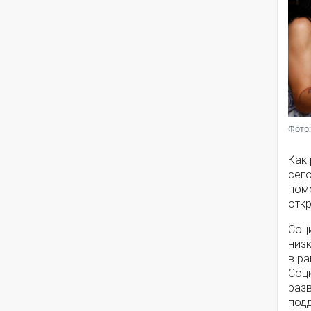
Фото:
Как
сег
помо
откр
Соц
низ
в ра
Соц
разв
под