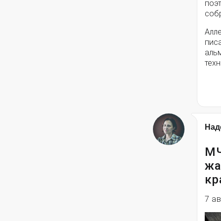
поэ
собр
Алле
писа
альм
техн
Над
МЧ
жа
кр
7 а