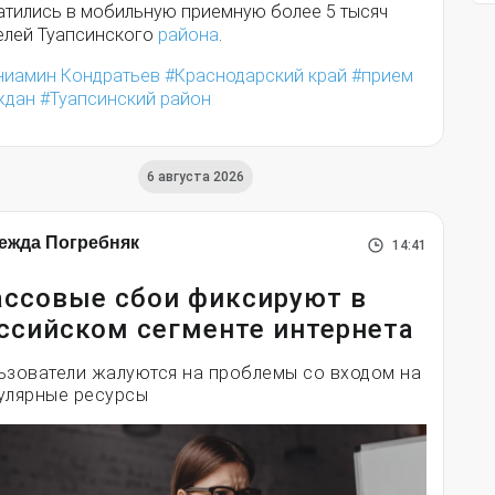
атились в мобильную приемную более 5 тысяч
елей Туапсинского
района
.
ниамин Кондратьев
Краснодарский край
прием
ждан
Туапсинский район
6 августа 2026
ежда Погребняк
14:41
ссовые сбои фиксируют в
ссийском сегменте интернета
ьзователи жалуются на проблемы со входом на
улярные ресурсы