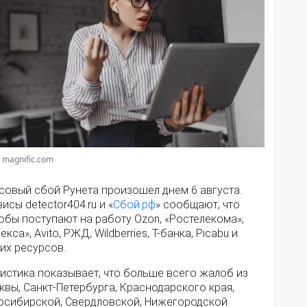
 magnific.com
совый сбой Рунета произошел днем 6 августа.
исы detector404.ru и «
Сбой.рф
» сообщают, что
обы поступают на работу Ozon, «Ростелекома»,
екса», Avito, РЖД, Wildberries, Т-банка, Picabu и
их ресурсов.
истика показывает, что больше всего жалоб из
вы, Санкт-Петербурга, Краснодарского края,
осибирской, Свердловской, Нижегородской