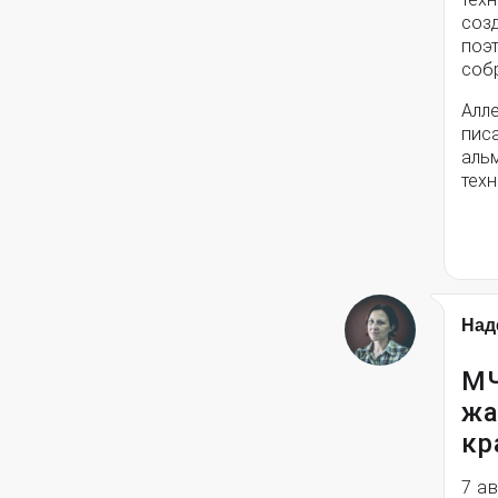
соз
поэ
собр
Алле
писа
альм
техн
Над
МЧ
жа
кр
7 а