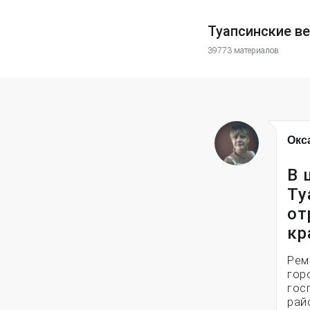
Туапсинские в
39773 материалов
Окс
В 
Ту
от
кр
Рем
гор
гос
рай