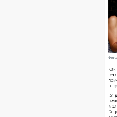
Фото:
Как
сег
помо
откр
Соц
низ
в ра
Соц