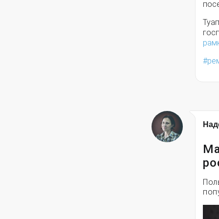
посе
Туа
гос
рам
ре
Над
Ма
ро
Пол
поп