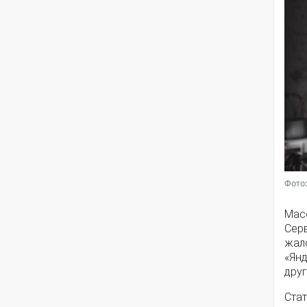
Фото:
Мас
Серв
жал
«Янд
друг
Стат