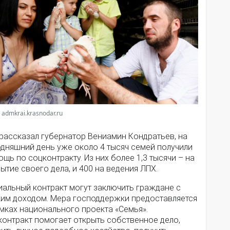
 admkrai.krasnodar.ru
 рассказал губернатор Вениамин Кондратьев, на
одняшний день уже около 4 тысяч семей получили
щь по соцконтракту. Из них более 1,3 тысячи – на
ытие своего дела, и 400 на ведения ЛПХ.
иальный контракт могут заключить граждане с
ким доходом. Мера господдержки предоставляется
мках национального проекта «Семья».
контракт помогает открыть собственное дело,