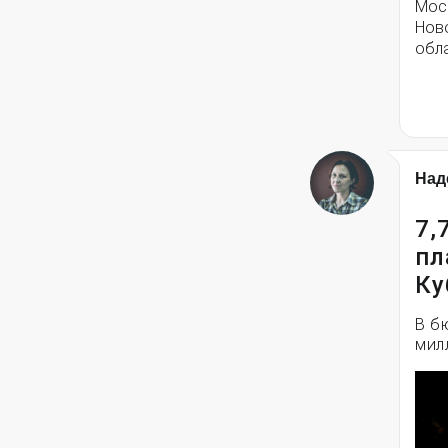
Моск
Нов
обла
Над
7,
пл
Ку
В б
мил