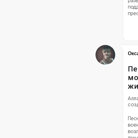
разв
под
пре
Окс
Пе
мо
жи
Алл
соз
Пес
вое
воз
техн