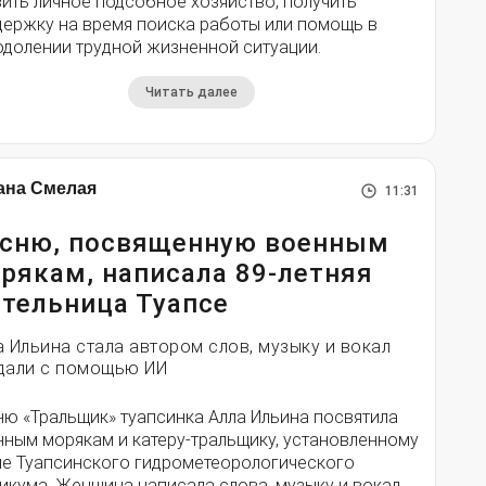
ить личное подсобное хозяйство, получить
держку на время поиска работы или помощь в
одолении трудной жизненной ситуации.
Читать далее
ана Смелая
11:31
сню, посвященную военным
рякам, написала 89-летняя
тельница Туапсе
а Ильина стала автором слов, музыку и вокал
дали с помощью ИИ
ню «Тральщик» туапсинка Алла Ильина посвятила
нным морякам и катеру-тральщику, установленному
ле Туапсинского гидрометеорологического
икума. Женщина написала слова, музыку и вокал