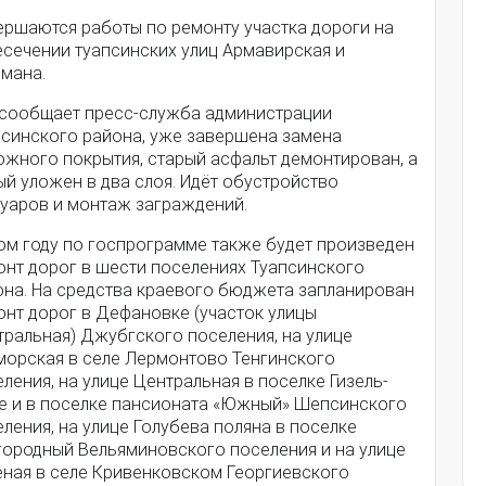
ершаются работы по ремонту участка дороги на
есечении туапсинских улиц Армавирская и
ьмана.
 сообщает пресс-служба администрации
псинского района, уже завершена замена
ожного покрытия, старый асфальт демонтирован, а
й уложен в два слоя. Идёт обустройство
туаров и монтаж заграждений.
том году по госпрограмме также будет произведен
онт дорог в шести поселениях Туапсинского
она. На средства краевого бюджета запланирован
онт дорог в Дефановке (участок улицы
тральная) Джубгского поселения, на улице
морская в селе Лермонтово Тенгинского
ления, на улице Центральная в поселке Гизель-
е и в поселке пансионата «Южный» Шепсинского
ления, на улице Голубева поляна в поселке
городный Вельяминовского поселения и на улице
еная в селе Кривенковском Георгиевского