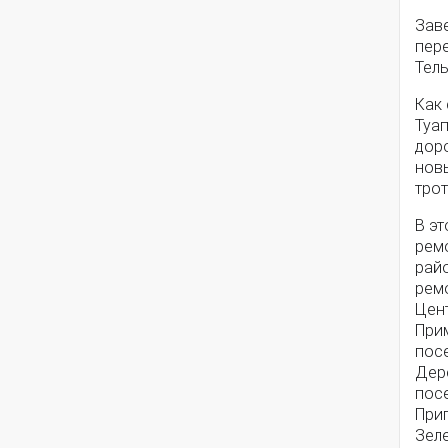
Зав
пер
Тел
Как
Туа
дор
новы
тро
В э
рем
рай
рем
Цен
При
посе
Дер
посе
При
Зел