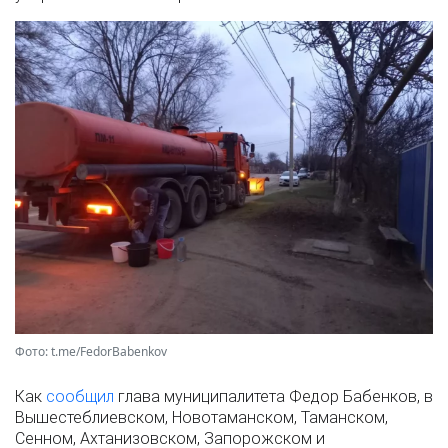
Фото: t.me/FedorBabenkov
Как
сообщил
глава муниципалитета Федор Бабенков, в
Вышестеблиевском, Новотаманском, Таманском,
Сенном, Ахтанизовском, Запорожском и