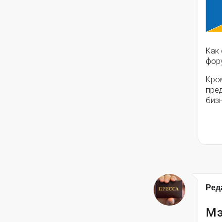
Как
фору
Кро
пред
биз
Ред
Мэ