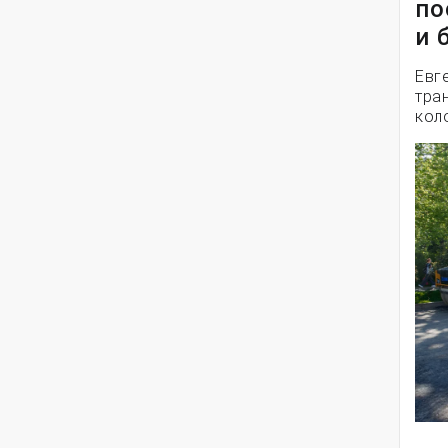
по
и 
Евг
тра
кол