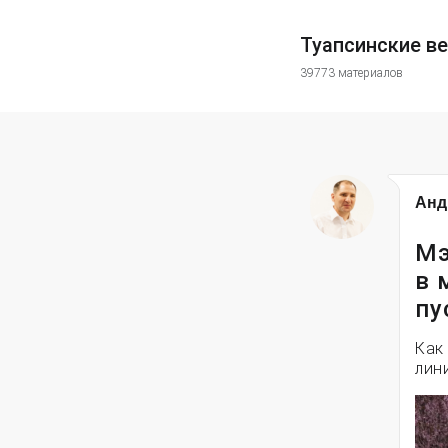
Туапсинские в
39773 материалов
Анд
Мэ
в 
пу
Как
лин