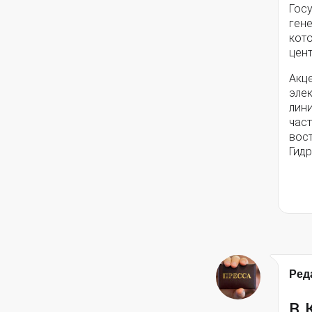
Госу
гене
кот
цен
Акц
эле
лини
част
вос
Гид
Ред
В 