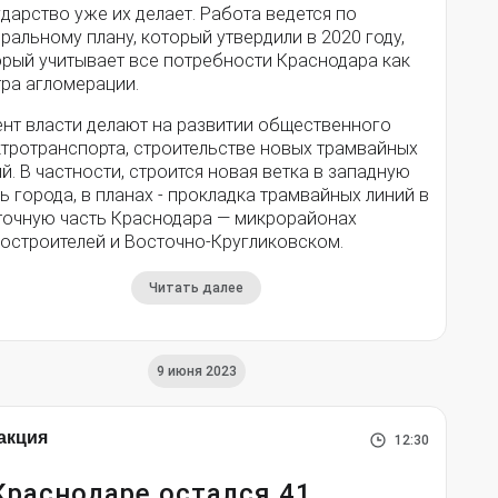
дарство уже их делает. Работа ведется по
ральному плану, который утвердили в 2020 году,
орый учитывает все потребности Краснодара как
тра агломерации.
ент власти делают на развитии общественного
ктротранспорта, строительстве новых трамвайных
й. В частности, строится новая ветка в западную
ь города, в планах - прокладка трамвайных линий в
точную часть Краснодара — микрорайонах
ростроителей и Восточно-Кругликовском.
Читать далее
9 июня 2023
акция
12:30
Краснодаре остался 41