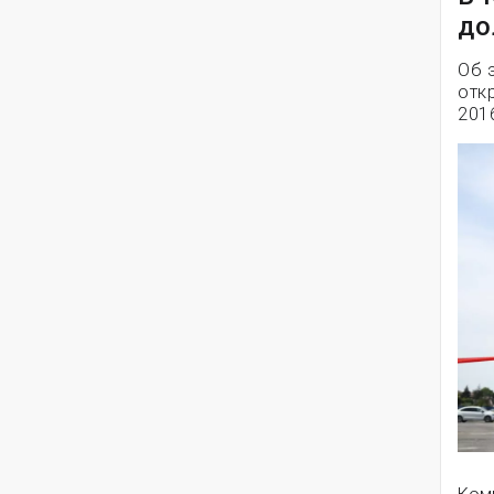
до
Об 
отк
2016