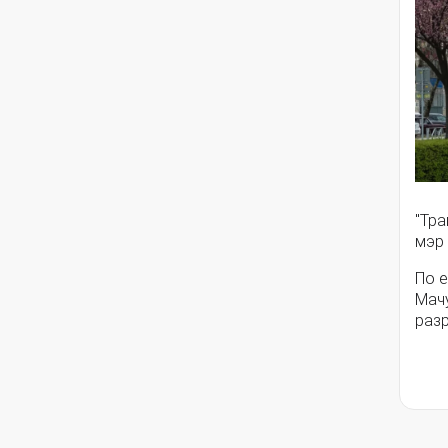
"Тра
мэр
По е
Мачу
раз