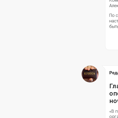
Ком
Але
По 
наст
быть
Ред
Гл
оп
но
«В 
орг