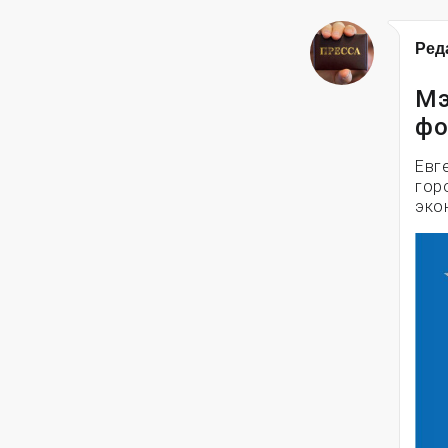
Ред
Мэ
фо
Евг
гор
эко