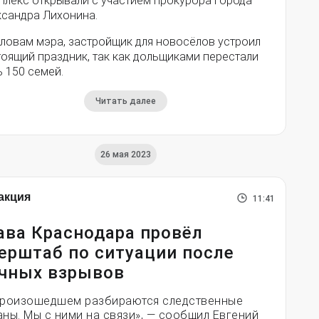
плекс открывали с участием прокурора города
ксандра Лихонина.
словам мэра, застройщик для новосёлов устроил
оящий праздник, так как дольщиками перестали
 150 семей.
Читать далее
26 мая 2023
акция
11:41
ава Краснодара провёл
ерштаб по ситуации после
чных взрывов
произошедшем разбираются следственные
аны. Мы с ними на связи», — сообщил Евгений